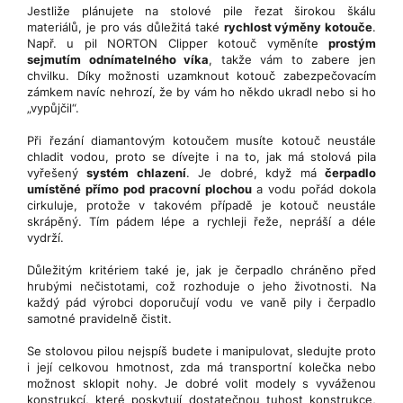
Jestliže plánujete na stolové pile řezat širokou škálu
materiálů, je pro vás důležitá také
rychlost výměny kotouče
.
Např. u pil NORTON Clipper kotouč vyměníte
prostým
sejmutím odnímatelného víka
, takže vám to zabere jen
chvilku. Díky možnosti uzamknout kotouč zabezpečovacím
zámkem navíc nehrozí, že by vám ho někdo ukradl nebo si ho
„vypůjčil“.
Při řezání diamantovým kotoučem musíte kotouč neustále
chladit vodou, proto se dívejte i na to, jak má stolová pila
vyřešený
systém chlazení
. Je dobré, když má
čerpadlo
umístěné přímo pod pracovní plochou
a vodu pořád dokola
cirkuluje, protože v takovém případě je kotouč neustále
skrápěný. Tím pádem lépe a rychleji řeže, nepráší a déle
vydrží.
Důležitým kritériem také je, jak je čerpadlo chráněno před
hrubými nečistotami, což rozhoduje o jeho životnosti. Na
každý pád výrobci doporučují vodu ve vaně pily i čerpadlo
samotné pravidelně čistit.
Se stolovou pilou nejspíš budete i manipulovat, sledujte proto
i její celkovou hmotnost, zda má transportní kolečka nebo
možnost sklopit nohy. Je dobré volit modely s vyváženou
konstrukcí, které poskytují dostatečnou tuhost konstrukce,