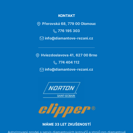
KONTAKT
Přerovská 68, 779 00 Olomouc
776 195 303
info@diamantove-rezani.cz
Hviezdoslavova 41, 627 00 Brno
774 404 112
info@diamantove-rezani.cz
MÁME 33 LET ZKUŠENOSTÍ
Autorizovaný prodej a servis diamantových kotoučů a strojů pro diamantové