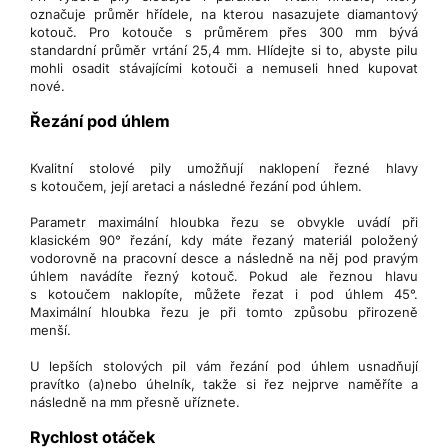
označuje průměr hřídele, na kterou nasazujete diamantový
kotouč. Pro kotouče s průměrem přes 300 mm bývá
standardní průměr vrtání 25,4 mm. Hlídejte si to, abyste pilu
mohli osadit stávajícími kotouči a nemuseli hned kupovat
nové.
Řezání pod úhlem
Kvalitní stolové pily umožňují naklopení řezné hlavy
s kotoučem, její aretaci a následné řezání pod úhlem.
Parametr maximální hloubka řezu se obvykle uvádí při
klasickém 90° řezání, kdy máte řezaný materiál položený
vodorovně na pracovní desce a následně na něj pod pravým
úhlem navádíte řezný kotouč. Pokud ale řeznou hlavu
s kotoučem naklopíte, můžete řezat i pod úhlem 45°.
Maximální hloubka řezu je při tomto způsobu přirozeně
menší.
U lepších stolových pil vám řezání pod úhlem usnadňují
pravítko (a)nebo úhelník, takže si řez nejprve naměříte a
následně na mm přesně uříznete.
Rychlost otáček