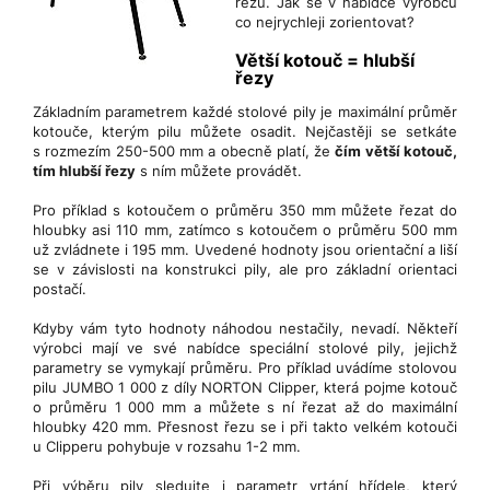
řezu. Jak se v nabídce výrobců
co nejrychleji zorientovat?
Větší kotouč = hlubší
řezy
Základním parametrem každé stolové pily je maximální průměr
kotouče, kterým pilu můžete osadit. Nejčastěji se setkáte
s rozmezím 250-500 mm a obecně platí, že
čím větší kotouč,
tím hlubší řezy
s ním můžete provádět.
Pro příklad s kotoučem o průměru 350 mm můžete řezat do
hloubky asi 110 mm, zatímco s kotoučem o průměru 500 mm
už zvládnete i 195 mm. Uvedené hodnoty jsou orientační a liší
se v závislosti na konstrukci pily, ale pro základní orientaci
postačí.
Kdyby vám tyto hodnoty náhodou nestačily, nevadí. Někteří
výrobci mají ve své nabídce speciální stolové pily, jejichž
parametry se vymykají průměru. Pro příklad uvádíme stolovou
pilu JUMBO 1 000 z díly NORTON Clipper, která pojme kotouč
o průměru 1 000 mm a můžete s ní řezat až do maximální
hloubky 420 mm. Přesnost řezu se i při takto velkém kotouči
u Clipperu pohybuje v rozsahu 1-2 mm.
Při výběru pily sledujte i parametr vrtání hřídele, který