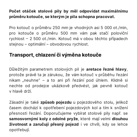
Počet otáček stolové pily by měl odpovídat maximálnímu
průměru kotouče, se kterým je pila schopna pracovat.
Pro kotouč o průměru 250 mm je vhodných asi 5 000 ot./min,
pro kotouče o průměru 500 mm vám pak stačí poloviční
rychlost – 2 500 ot./min. Kotouč má v obou těchto případech
stejnou – optimální – obvodovou rychlost.
Transport, chlazení či výměna kotouče
Důležitým parametrem stolových pil je
aretace řezné hlavy
,
protože právě ta je zárukou, že vám kotouč v průběhu řezání
nikam „neuhne“ – a to ani při řezání pod úhlem. Klidně si
nechte od prodejce ukázkově předvést, jak pevně kotouč
v hlavě drží.
Zásadní je také
způsob pojezdu
u pojezdového stolu, jelikož
časem dochází k opotřebení pojezdových kol a tím k snížení
přesnosti řezání. Doporučujeme vybírat stolové pily např. se
samosvornými koly z odolné pryže
, které mají velmi
dlouhou
životnost a zaručují přesný pojezd
i ve chvíli, kdy se lehce
opotřebují.