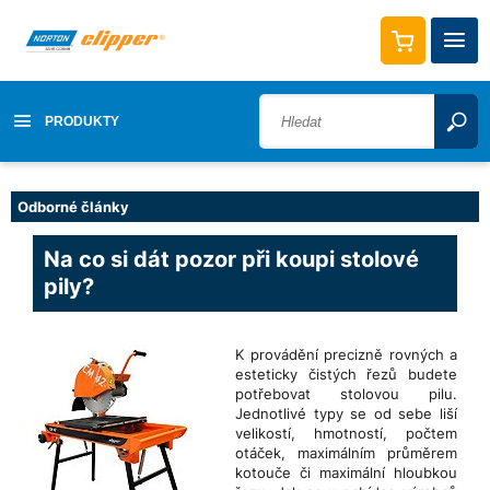
PRODUKTY
Odborné články
Na co si dát pozor při koupi stolové
pily?
K provádění precizně rovných a
esteticky čistých řezů budete
potřebovat stolovou pilu.
Jednotlivé typy se od sebe liší
velikostí, hmotností, počtem
otáček, maximálním průměrem
kotouče či maximální hloubkou