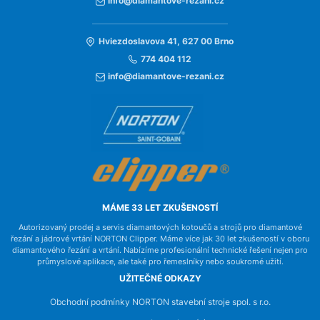
info@diamantove-rezani.cz
Hviezdoslavova 41, 627 00 Brno
774 404 112
info@diamantove-rezani.cz
MÁME 33 LET ZKUŠENOSTÍ
Autorizovaný prodej a servis diamantových kotoučů a strojů pro diamantové
řezání a jádrové vrtání NORTON Clipper. Máme více jak 30 let zkušeností v oboru
diamantového řezání a vrtání. Nabízíme profesionální technické řešení nejen pro
průmyslové aplikace, ale také pro řemeslníky nebo soukromé užití.
UŽITEČNÉ ODKAZY
Obchodní podmínky NORTON stavební stroje spol. s r.o.