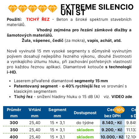
EXTREME SILENCIO
UNI ST
Použití:
TICHÝ ŘEZ
- Beton a široké spektrum stavebních
materiálů.
Vhodný zejména pro řezání zámkové dlažby a
šamotových materiálů.
Žula, vápenec, čedič
(za mokra)
, vapis, achát, atd.
Nově vyvinuté 15 mm vysoké segmenty s důmyslně vyvinutým
pojivem dosahují nejlepšího řezného výkonu, dlouhé životnosti
a vynikajícího útlumu hluku, při zachování potřebných vlastností
pro každou řeznou aplikaci. Diamantové kotouče
s technologií
i-HD.
Laserem přivařené diamantové
segmenty 15 mm
Patentovaný segment
-
o 40% rychlejší řez
ve srovnání s
klasickým segmentem
Tichý řez
- snížení hladiny hluku o 15 dB (A) viz.
VIDEO zde
Průměr
Vrtání
Segment
Cena
Cen
-10%
Dostupnost
mm
mm
mm
bez DPH
s D
300
25,40
15 x 3,1
do týdne
8.140,- Kč
9.849,
350
25,40
15 x 3,1
skladem
9.200,- Kč
11.132,
400
25,40
15 x 3,1
skladem
10.000,- Kč
12.100,