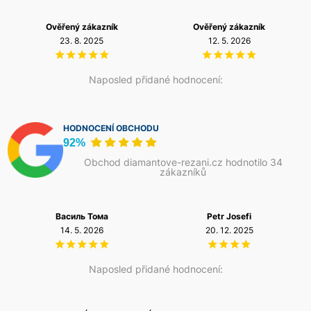
subjektivně představuje výrazně tišší provoz. Vedle
splnění přísnějších akustických požadavků přispívá nižší
Ověřený zákazník
Ověřený zákazník
hladina vibrací také ke komfortu obsluhy při dlouhodobé
23. 8. 2025
12. 5. 2026
práci.
Naposled přidané hodnocení:
HODNOCENÍ OBCHODU
92%
Obchod diamantove-rezani.cz hodnotilo 34
zákazníků
Василь Тома
Petr Josefi
14. 5. 2026
20. 12. 2025
Naposled přidané hodnocení: