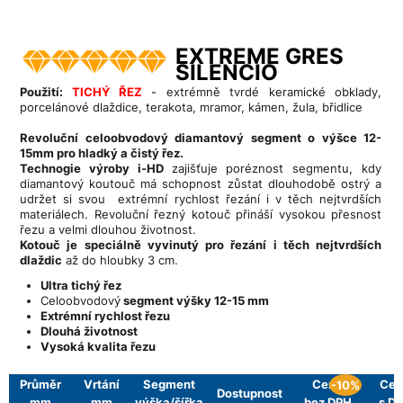
EXTREME GRES
SILENCIO
Použití:
TICHÝ ŘEZ
-
extrémně tvrdé keramické obklady,
porcelánové dlaždice, terakota, mramor, kámen, žula, břidlice
Revoluční celoobvodový diamantový segment o výšce 12-
15mm pro hladký a čistý řez.
T
echnogie výroby i-HD
zajišťuje poréznost segmentu, kdy
diamantový koutouč má schopnost zůstat dlouhodobě ostrý a
udržet si svou extrémní rychlost řezání i v těch nejtvrdších
materiálech. Revoluční řezný kotouč přináší vysokou přesnost
řezu a velmi dlouhou životnost.
Kotouč je speciálně vyvinutý pro řezání i těch nejtvrdších
dlaždic
až do hloubky 3 cm.
Ultra tichý řez
Celoobvodový
segment výšky 12-15 mm
Extrémní rychlost řezu
Dlouhá životnost
Vysoká kvalita řezu
Průměr
Vrtání
Segment
Cena
Cen
-10%
Dostupnost
mm
mm
výška/šířka
bez DPH
s D