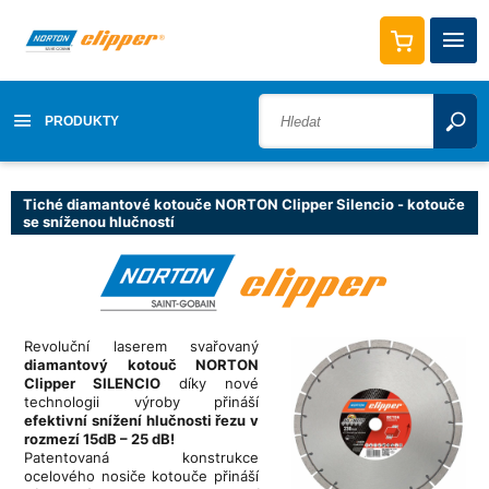
PRODUKTY
Tiché diamantové kotouče NORTON Clipper Silencio - kotouče
se sníženou hlučností
Revoluční laserem svařovaný
diamantový kotouč NORTON
Clipper SILENCIO
díky nové
technologii výroby přináší
efektivní snížení hlučnosti řezu v
rozmezí 15dB – 25 dB!
Patentovaná konstrukce
ocelového nosiče kotouče přináší