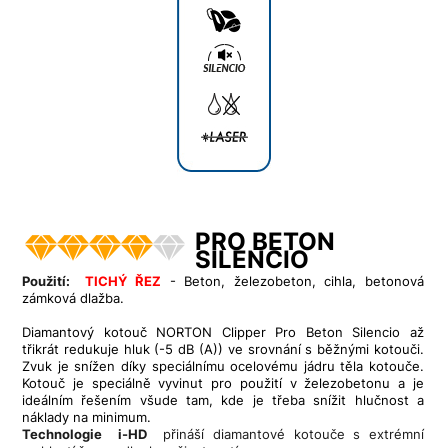
PRO BETON
SILENCIO
Použití:
TICHÝ ŘEZ
- Beton, železobeton, cihla, betonová
zámková dlažba.
Diamantový kotouč NORTON Clipper Pro Beton Silencio
až
třikrát
redukuje hluk (-5 dB (A)) ve srovnání s běžnými kotouči.
Zvuk je snížen díky speciálnímu ocelovému jádru těla kotouče.
Kotouč je speciálně vyvinut pro použití v železobetonu a je
ideálním řešením všude tam, kde je třeba snížit hlučnost a
náklady na minimum.
Technologie i-HD
přináší diamantové kotouče s extrémní