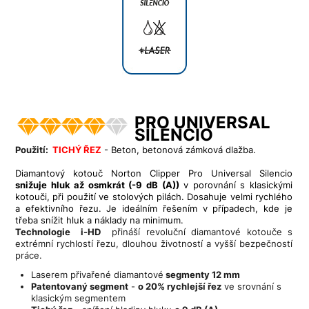
PRO UNIVERSAL
SILENCIO
Použití:
TICHÝ ŘEZ
- Beton, betonová zámková dlažba.
Diamantový kotouč Norton Clipper Pro Universal Silencio
snižuje hluk až osmkrát (-9 dB (A))
v porovnání s klasickými
kotouči, při použití ve stolových pilách. Dosahuje velmi rychlého
a efektivního řezu. Je ideálním řešením v případech, kde je
třeba snížit hluk a náklady na minimum.
Technologie i-HD
přináší revoluční diamantové kotouče s
extrémní rychlostí řezu, dlouhou životností a vyšší bezpečností
práce.
Laserem přivařené diamantové
segmenty 12 mm
Patentovaný segment
-
o 20% rychlejší řez
ve srovnání s
klasickým segmentem