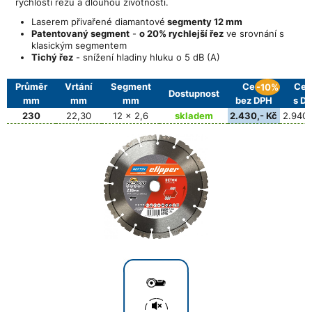
rychlostí řezu a dlouhou životností.
Laserem přivařené diamantové
segmenty 12 mm
Patentovaný segment
-
o 20% rychlejší řez
ve srovnání s
klasickým segmentem
Tichý řez
- snížení hladiny hluku o 5 dB (A)
Průměr
Vrtání
Segment
Cena
Cen
-10%
Dostupnost
mm
mm
mm
bez DPH
s D
230
22,30
12 x 2,6
skladem
2.430,- Kč
2.940,