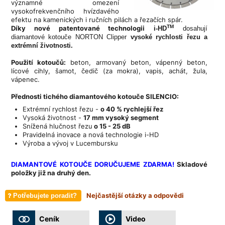
významné omezení
vysokofrekvenčního hvízdavého
efektu na kamenických i ručních pilách a řezačích spár.
TM
Díky nové patentované technologii
i-HD
dosahují
diamantové kotouče NORTON Clipper
vysoké rychlosti řezu a
extrémní životnosti.
Použití kotoučů:
beton, armovaný beton, vápenný beton,
lícové cihly, šamot, čedič (za mokra), vapis, achát, žula,
vápenec.
Přednosti tichého diamantového kotouče SILENCIO:
Extrémní rychlost řezu -
o 40 % rychlejší řez
Vysoká životnost -
17 mm vysoký segment
Snížená hlučnost řezu
o 15 - 25 dB
Pravidelná inovace a nová technologie i-HD
Výroba a vývoj v Lucembursku
DIAMANTOVÉ KOTOUČE DORUČUJEME ZDARMA!
Skladové
položky již na druhý den.
Nejčastější otázky a odpovědi
Potřebujete poradit?
Ceník
Video