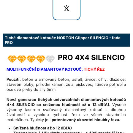
Tiché diamantové kotouče NORTON Clipper SILENCIO - řada
PRO
PRO 4X4 SILENCIO
MULTIFUNKČNÍ DIAMANTOVÝ KOTOUČ,
TICHÝ ŘEZ
Použití:
beton a armovaný beton, asfalt, živice, cihly, dlaždice,
stavební bloky, prírodní kámen, žula, pískovec, litinové potrubí a
ocelové prvky do síly 5mm
Nová generace tichých univerzálních diamantových kotoučů
4x4 SILENCIO se sníženou hlučností až o 12 dB(A).
Vysoce
výkonný laserem svařovaný diamantový kotouč s dlouhou
životností a vysokou rychlostí řezu ve všech stavebních
materiálech. Typický je i
patentovaný ukazatel hloubky řezu.
Snížená hlučnost až o 12 dB(A)
Technologie i-HD výroby segmentu
-
o 40% rychlejší řez +