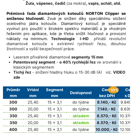
Žula, vápenec, čedič
(za mokra)
, vapis, achát, atd.
Prémiová řada diamantových kotoučů NORTON Clipper se
sníženou hlučností.
Zvuk je snížen díky speciálnímu složení
ocelového jádra kotouče. Diamantový kotouč je speciálně
vyvinut pro použití v širokém spektru materiálů a je vhodným
řešením pro aplikace, kde je třeba snížit hlučnost a provozní
náklady na minimum.
Technologie i-HD
přináší revoluční
diamantové kotouče s extrémní rychlostí řezu, dlouhou
životností a vyšší bezpečností práce.
Laserem přivařené diamantové
segmenty 15 mm
Patentovaný segment
-
o 40% rychlejší řez
ve srovnání s
klasickým segmentem
Tichý řez
- snížení hladiny hluku o 15-30 dB (A) viz.
VIDEO
zde
Průměr
Vrtání
Segment
Cena
Cen
-10%
Dostupnost
mm
mm
mm
bez DPH
s D
300
25,40
15 x 3,1
do týdne
8.140,- Kč
9.849,
300
20,00
15 x 3,1
do týdne
7.140,- Kč
8.639,
350
25,40
15 x 3,1
skladem
8.570,- Kč
10.370,
350
20,00
15 x 3,1
skladem
8.570,- Kč
10.370,
400
25,40
15 x 3,1
do týdne
10.000,- Kč
12.100,