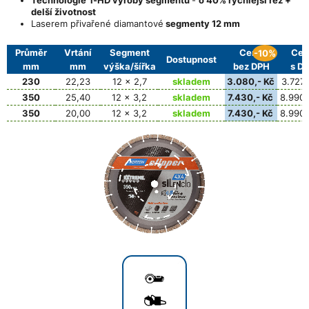
delší životnost
Laserem přivařené diamantové
segmenty 12 mm
Průměr
Vrtání
Segment
Cena
Cen
-10%
Dostupnost
mm
mm
výška/šířka
bez DPH
s D
230
22,23
12 x 2,7
skladem
3.080,- Kč
3.727,
350
25,40
12 x 3,2
skladem
7.430,- Kč
8.990,
350
20,00
12 x 3,2
skladem
7.430,- Kč
8.990,