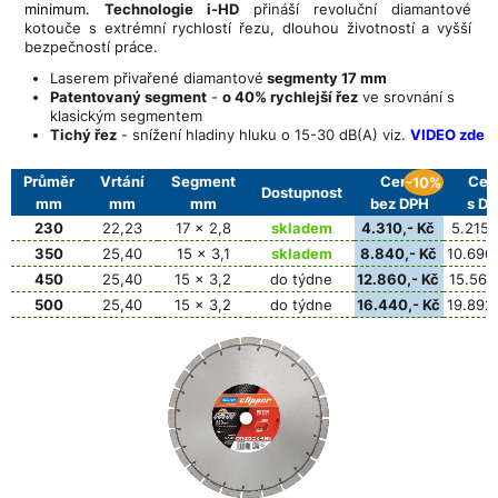
minimum.
Technologie i-HD
přináší revoluční diamantové
kotouče s extrémní rychlostí řezu, dlouhou životností a vyšší
bezpečností práce.
Laserem přivařené diamantové
segmenty 17 mm
Patentovaný segment
-
o 40% rychlejší řez
ve srovnání s
klasickým segmentem
Tichý řez
- snížení hladiny hluku o 15-30 dB(A) viz.
VIDEO zde
Průměr
Vrtání
Segment
Cena
Cen
-10%
Dostupnost
mm
mm
mm
bez DPH
s D
230
22,23
17 x 2,8
skladem
4.310,- Kč
5.215,
350
25,40
15 x 3,1
skladem
8.840,- Kč
10.696,
450
25,40
15 x 3,2
do týdne
12.860,- Kč
15.561,
500
25,40
15 x 3,2
do týdne
16.440,- Kč
19.892,