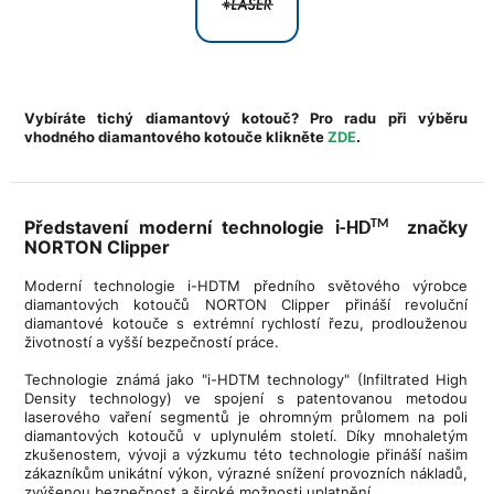
Vybíráte tichý diamantový kotouč? Pro radu při výběru
vhodného diamantového kotouče klikněte
ZDE
.
Představení moderní technologie
značky
TM
i-HD
NORTON Clipper
Moderní technologie i-HDTM předního světového výrobce
diamantových kotoučů NORTON Clipper přináší revoluční
diamantové kotouče s extrémní rychlostí řezu, prodlouženou
životností a vyšší bezpečností práce.
Technologie známá jako "i-HDTM technology" (Infiltrated High
Density technology) ve spojení s patentovanou metodou
laserového vaření segmentů je ohromným průlomem na poli
diamantových kotoučů v uplynulém století. Díky mnohaletým
zkušenostem, vývoji a výzkumu této technologie přináší našim
zákazníkům unikátní výkon, výrazné snížení provozních nákladů,
zvýšenou bezpečnost a široké možnosti uplatnění.