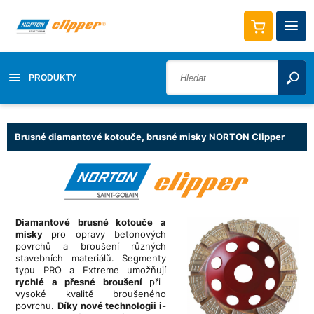
PRODUKTY
Brusné diamantové kotouče, brusné misky NORTON Clipper
Diamantové brusné kotouče a
misky
pro opravy betonových
povrchů a broušení různých
stavebních materiálů. Segmenty
typu PRO a Extreme umožňují
rychlé a přesné broušení
při
vysoké kvalitě broušeného
povrchu.
Díky nové technologii i-