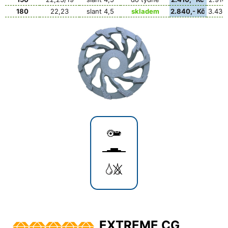
180
22,23
slant 4,5
skladem
2.840,- Kč
3.436,
EXTREME CG