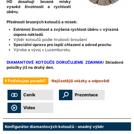
HD dosahují
brusné misky
vysoké životnosti a rychlosti
úběru.
Přednosti brusných kotoučů a misek:
Extrémní životnost a zvýšená rychlost úběru = výrazná
úspora nákladů
Výběr kotoučů podle hrubosti broušení
Speciální úprava pro lepší chlazení a odvod prachu
Výroba a vývoj v Lucembursku
DIAMANTOVÉ KOTOUČE DORUČUJEME ZDARMA!
Skladové
položky již na druhý den.
Nejčastější otázky a odpovědi
Potřebujete poradit?
Ceník
Prezentace
Video
Konfigurátor diamantových kotoučů - snadný výběr