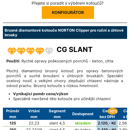
Přejete si poradit s výběrem kotoučů?
KONFIGURÁTOR
Brusné diamantové kotouče NORTON Clipper pro ruční a úhlové
brusky
CG SLANT
Použití:
Rychlé opravy poškozených povrchů - beton, cihla
Plochý diamantový brusný kotouč pro opravy betonových
povrchů a suché broušení v úhlových bruskách. Speciální
ocelový nosič s velkými otvory zlepšující chlazení nástroje a
odvod prachu. Brusný kotouče s nízkou hmotností.
Vynikající poměr cena/výkon
Speciálně navržené tělo kotouče pro účinější chlazení
Průměr
Vrtání
Segment
Cena
Ce
-10%
Dostupnost
mm
mm
mm
bez DPH
s D
125
22,23
slant 4,5
skladem
2.120,- Kč
2.565,
150
22,23/19
slant 4,5
do týdne
2.410,- Kč
2.916,