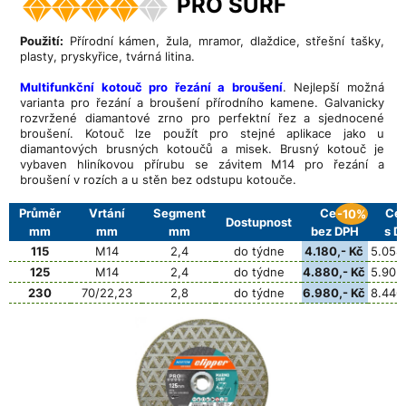
PRO SURF
Použití:
Přírodní kámen, žula, mramor, dlaždice, střešní tašky,
plasty, pryskyřice, tvárná litina.
Multifunkční kotouč pro řezání a broušení
. Nejlepší možná
varianta pro řezání a broušení přírodního kamene. Galvanicky
rozvržené diamantové zrno pro perfektní řez a sjednocené
broušení. Kotouč lze použít pro stejné aplikace jako u
diamantových brusných kotoučů a misek. Brusný kotouč je
vybaven hliníkovou přírubu se závitem M14 pro řezání a
broušení v rozích a u stěn bez odstupu kotouče.
Průměr
Vrtání
Segment
Cena
Ce
-10%
Dostupnost
mm
mm
mm
bez DPH
s D
115
M14
2,4
do týdne
4.180,- Kč
5.058,
125
M14
2,4
do týdne
4.880,- Kč
5.905,
230
70/22,23
2,8
do týdne
6.980,- Kč
8.446,