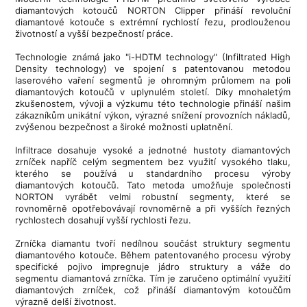
diamantových kotoučů NORTON Clipper přináší revoluční
diamantové kotouče s extrémní rychlostí řezu, prodlouženou
životností a vyšší bezpečností práce.
Technologie známá jako "i-HDTM technology" (Infiltrated High
Density technology) ve spojení s patentovanou metodou
laserového vaření segmentů je ohromným průlomem na poli
diamantových kotoučů v uplynulém století. Díky mnohaletým
zkušenostem, vývoji a výzkumu této technologie přináší našim
zákazníkům unikátní výkon, výrazné snížení provozních nákladů,
zvýšenou bezpečnost a široké možnosti uplatnění.
Infiltrace dosahuje vysoké a jednotné hustoty diamantových
zrníček napříč celým segmentem bez využití vysokého tlaku,
kterého se používá u standardního procesu výroby
diamantových kotoučů. Tato metoda umožňuje společnosti
NORTON vyrábět velmi robustní segmenty, které se
rovnoměrně opotřebovávají rovnoměrně a při vyšších řezných
rychlostech dosahují vyšší rychlosti řezu.
Zrníčka diamantu tvoří nedílnou součást struktury segmentu
diamantového kotouče. Během patentovaného procesu výroby
specifické pojivo impregnuje jádro struktury a váže do
segmentu diamantová zrníčka. Tím je zaručeno optimální využití
diamantových zrníček, což přináší diamantovým kotoučům
výrazně delší životnost.