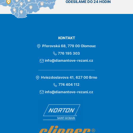
ODESÍLÁME DO 24 HODIN
KONTAKT
Přerovská 68, 779 00 Olomouc
776 195 303
info@diamantove-rezani.cz
Hviezdoslavova 41, 627 00 Brno
774 404 112
info@diamantove-rezani.cz