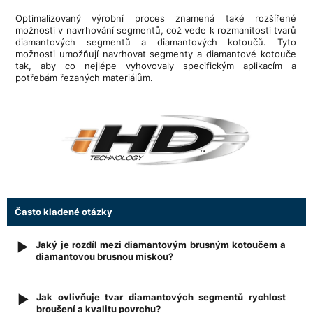
Optimalizovaný výrobní proces znamená také rozšířené
možnosti v navrhování segmentů, což vede k rozmanitosti tvarů
diamantových segmentů a diamantových kotoučů. Tyto
možnosti umožňují navrhovat segmenty a diamantové kotouče
tak, aby co nejlépe vyhovovaly specifickým aplikacím a
potřebám řezaných materiálům.
Často kladené otázky
Jaký je rozdíl mezi diamantovým brusným kotoučem a
▶
diamantovou brusnou miskou?
Diamantové brusné misky jsou určeny především pro plošné
broušení vodorovných i svislých povrchů, například betonu,
Jak ovlivňuje tvar diamantových segmentů rychlost
▶
železobetonu, cihel nebo přírodního kamene. Jejich
broušení a kvalitu povrchu?