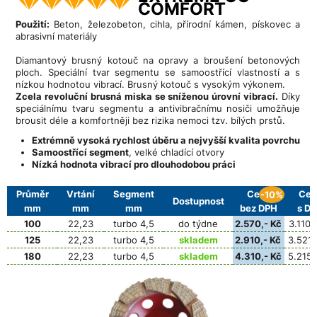
COMFORT
Použití:
Beton, železobeton, cihla, přírodní kámen, pískovec a
abrasivní materiály
Diamantový brusný kotouč na opravy a broušení betonových
ploch. Speciální tvar segmentu se samoostřící vlastností a s
nízkou hodnotou vibrací. Brusný kotouč s vysokým výkonem.
Zcela revoluční brusná miska se sníženou úrovní vibrací.
Díky
speciálnímu tvaru segmentu a antivibračnímu nosiči umožňuje
brousit déle a komfortněji bez rizika nemoci tzv. bílých prstů.
Extrémně vysoká rychlost úběru a nejvyšší kvalita povrchu
Samoostřící segment
, velké chladící otvory
Nízká hodnota vibrací pro dlouhodobou práci
Průměr
Vrtání
Segment
Cena
Cen
-10%
Dostupnost
mm
mm
mm
bez DPH
s D
100
22,23
turbo 4,5
do týdne
2.570,- Kč
3.110,
125
22,23
turbo 4,5
skladem
2.910,- Kč
3.521,
180
22,23
turbo 4,5
skladem
4.310,- Kč
5.215,