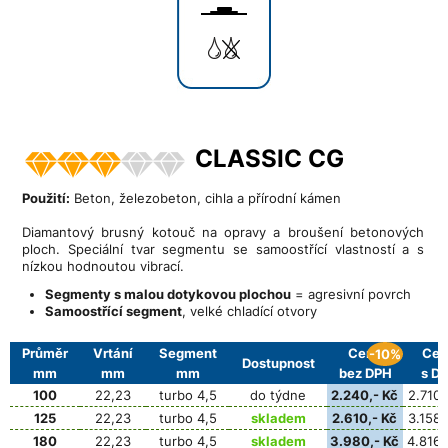
CLASSIC CG
Použití:
Beton, železobeton, cihla a přírodní kámen
Diamantový brusný kotouč na opravy a broušení betonových
ploch. Speciální tvar segmentu se samoostřící vlastností a s
nízkou hodnoutou vibrací.
Segmenty s malou dotykovou plochou
= agresivní povrch
Samoostřící segment
, velké chladící otvory
Průměr
Vrtání
Segment
Cena
Cen
-10%
Dostupnost
mm
mm
mm
bez DPH
s D
100
22,23
turbo 4,5
do týdne
2.240,- Kč
2.710,
125
22,23
turbo 4,5
skladem
2.610,- Kč
3.158,
180
22,23
turbo 4,5
skladem
3.980,- Kč
4.816,