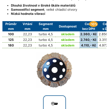
Dlouhá životnost v široké škále materiálů
Samoostřící segment
, velké chladící otvory
Nízká hodnota vibrací
Průměr
Vrtání
Segment
Cena
Cen
-10%
Dostupnost
mm
mm
mm
bez DPH
s D
100
22,23
turbo 4,5
skladem
2.360,- Kč
2.856,
125
22,23
turbo 4,5
skladem
2.740,- Kč
3.315,
180
22,23
turbo 4,5
skladem
4.110,- Kč
4.973,