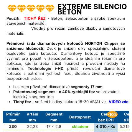
EXTREME SILENCIO
BETON
Použití:
TICHÝ ŘEZ
- Beton, železobeton a široké spektrum
stavebních materiálů.
Vhodný pro řezání zámkové dlažby a šamotových
materiálů.
Prémiová řada diamantových kotoučů NORTON Clipper se
sníženou hlučností.
Zvuk je snížen díky speciálnímu složení
ocelového jádra kotouče. Diamantový kotouč je speciálně
vyvinut pro použití v železobetonu a je ideálním řešením pro
aplikace, kde je třeba snížit hlučnost a provozní náklady na
minimum.
Technologie i-HD
přináší revoluční diamantové
kotouče s extrémní rychlostí řezu, dlouhou životností a vyšší
bezpečností práce.
Laserem přivařené diamantové
segmenty 17 mm
Patentovaný segment
-
o 40% rychlejší řez
ve srovnání s
klasickým segmentem
Tichý řez
- snížení hladiny hluku o 15-30 dB(A) viz.
VIDEO zde
Průměr
Vrtání
Segment
Cena
Cen
-10%
Dostupnost
mm
mm
mm
bez DPH
s D
230
22,23
17 x 2,8
skladem
4.310,- Kč
5.215,