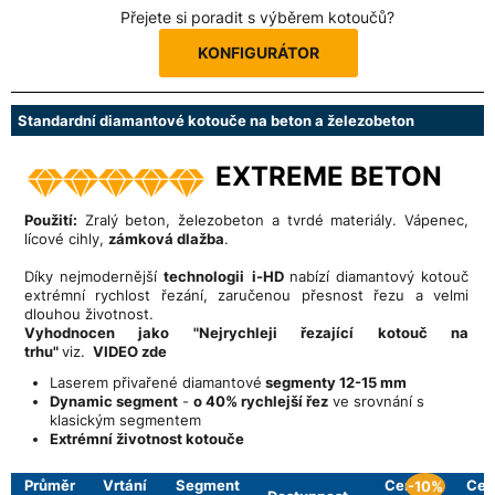
Přejete si poradit s výběrem kotoučů?
KONFIGURÁTOR
Standardní diamantové kotouče na beton a železobeton
EXTREME BETON
Použití:
Zralý beton, železobeton a tvrdé materiály. Vápenec,
lícové cihly,
zámková dlažba
.
Díky nejmodernější
technologii
i-HD
nabízí diamantový kotouč
extrémní rychlost řezání, zaručenou přesnost řezu a velmi
dlouhou životnost.
Vyhodnocen jako "Nejrychleji řezající kotouč na
trhu"
viz.
VIDEO zde
Laserem přivařené diamantové
segmenty 12-15 mm
Dynamic segment
-
o 40% rychlejší řez
ve srovnání s
klasickým segmentem
Extrémní životnost kotouče
Průměr
Vrtání
Segment
Cena
Cen
-10%