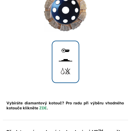
Vybíráte diamantový kotouč? Pro radu při výběru vhodného
kotouče klikněte
ZDE
.
TM