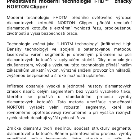
Představení moderní technologie
značky
i-HD
NORTON Clipper
Moderní technologie i-HDTM předního světového výrobce
diamantových kotoučů NORTON Clipper přináší revoluční
diamantové kotouče s extrémní rychlostí řezu, prodlouženou
životností a vyšší bezpečností práce.
Technologie známá jako "i-HDTM technology" (Infiltrated High
Density technology) ve spojení s patentovanou metodou
laserového vaření segmentů je ohromným průlomem na poli
diamantových kotoučů v uplynulém století. Díky mnohaletým
zkušenostem, vývoji a výzkumu této technologie přináší našim
zákazníkům unikátní výkon, výrazné snížení provozních nákladů,
zvýšenou bezpečnost a široké možnosti uplatnění.
Infiltrace dosahuje vysoké a jednotné hustoty diamantových
zrníček napříč celým segmentem bez využití vysokého tlaku,
kterého se používá u standardního procesu výroby
diamantových kotoučů. Tato metoda umožňuje společnosti
NORTON vyrábět velmi robustní segmenty, které se
rovnoměrně opotřebovávají rovnoměrně a při vyšších řezných
rychlostech dosahují vyšší rychlosti řezu.
Zrníčka diamantu tvoří nedílnou součást struktury segmentu
diamantového kotouče. Během patentovaného procesu výroby
specifické pojivo impregnuje jádro struktury a váže do