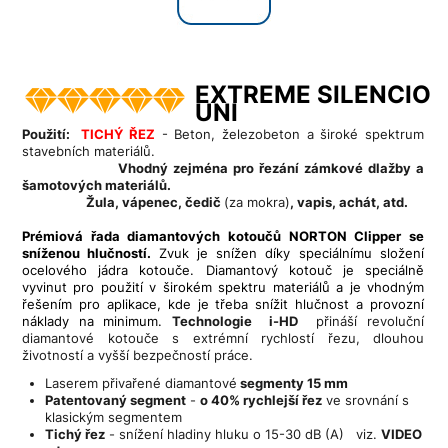
EXTREME SILENCIO
UNI
Použití:
TICHÝ ŘEZ
- Beton, železobeton a široké spektrum
stavebních materiálů.
Vhodný zejména pro řezání zámkové dlažby a
šamotových materiálů.
Žula, vápenec, čedič
(za mokra)
, vapis, achát, atd.
Prémiová řada diamantových kotoučů NORTON Clipper se
sníženou hlučností.
Zvuk je snížen díky speciálnímu složení
ocelového jádra kotouče. Diamantový kotouč je speciálně
vyvinut pro použití v širokém spektru materiálů a je vhodným
řešením pro aplikace, kde je třeba snížit hlučnost a provozní
náklady na minimum.
Technologie i-HD
přináší revoluční
diamantové kotouče s extrémní rychlostí řezu, dlouhou
životností a vyšší bezpečností práce.
Laserem přivařené diamantové
segmenty 15 mm
Patentovaný segment
-
o 40% rychlejší řez
ve srovnání s
klasickým segmentem
Tichý řez
- snížení hladiny hluku o 15-30 dB (A) viz.
VIDEO