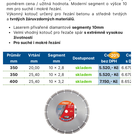
poměrem cena / užitná hodnota. Moderní segment o výšce 10
mm pro suché i mokré řezání.
Výkonný kotouč určený pro řezání betonu a středně tvrdých
a
tvrdých žáruvzdorných materiálů
.
Laserem přivařené diamantové
segmenty 10mm
Velmi vhodný kotouč pro řezače spár
s extrémně vysokou
životností
Pro suché i mokré řezání
Průměr
Vrtání
Segment
Cena
Cen
-20%
Dostupnost
mm
mm
mm
bez DPH
s D
350
20,00
10 x 2,8
skladem
5.520,- Kč
6.679,
350
25,40
10 x 2,8
skladem
5.520,- Kč
6.679,
400
25,40
10 x 3,2
skladem
7.150,- Kč
8.652,