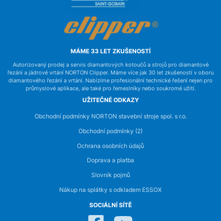
MÁME 33 LET ZKUŠENOSTÍ
Autorizovaný prodej a servis diamantových kotoučů a strojů pro diamantové
řezání a jádrové vrtání NORTON Clipper. Máme více jak 30 let zkušeností v oboru
diamantového řezání a vrtání. Nabízíme profesionální technické řešení nejen pro
průmyslové aplikace, ale také pro řemeslníky nebo soukromé užití.
UŽITEČNÉ ODKAZY
Obchodní podmínky NORTON stavební stroje spol. s r.o.
Obchodní podmínky (2)
Ochrana osobních údajů
Doprava a platba
Slovník pojmů
Nákup na splátky s odkladem ESSOX
SOCIÁLNÍ SÍTĚ