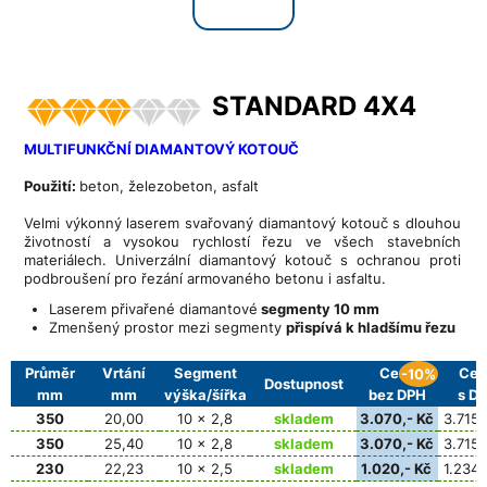
STANDARD 4X4
MULTIFUNKČNÍ DIAMANTOVÝ KOTOUČ
Použití:
beton, železobeton, asfalt
Velmi výkonný laserem svařovaný diamantový kotouč s dlouhou
životností a vysokou rychlostí řezu ve všech stavebních
materiálech. Univerzální diamantový kotouč s ochranou proti
podbroušení pro řezání armovaného betonu i asfaltu.
Laserem přivařené diamantové
segmenty 10 mm
Zmenšený prostor mezi segmenty
přispívá k hladšímu řezu
Průměr
Vrtání
Segment
Cena
Cen
-10%
Dostupnost
mm
mm
výška/šířka
bez DPH
s D
350
20,00
10 x 2,8
skladem
3.070,- Kč
3.715,
350
25,40
10 x 2,8
skladem
3.070,- Kč
3.715,
230
22,23
10 x 2,5
skladem
1.020,- Kč
1.234,