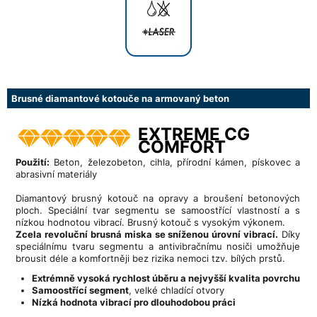
Brusné diamantové kotouče na armovaný beton
EXTREME CG
COMFORT
Použití:
Beton, železobeton, cihla, přírodní kámen, pískovec a
abrasivní materiály
Diamantový brusný kotouč na opravy a broušení betonových
ploch. Speciální tvar segmentu se samoostřící vlastností a s
nízkou hodnotou vibrací. Brusný kotouč s vysokým výkonem.
Zcela revoluční brusná miska se sníženou úrovní vibrací.
Díky
speciálnímu tvaru segmentu a antivibračnímu nosiči umožňuje
brousit déle a komfortněji bez rizika nemoci tzv. bílých prstů.
Extrémně vysoká rychlost úběru a nejvyšší kvalita povrchu
Samoostřící segment
, velké chladící otvory
Nízká hodnota vibrací pro dlouhodobou práci