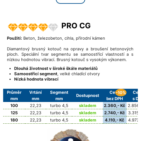
PRO CG
Použití:
Beton, železobeton, cihla, přírodní kámen
Diamantový brusný kotouč na opravy a broušení betonových
ploch. Speciální tvar segmentu se samoostřící vlastností a s
nízkou hodnotou vibrací. Brusný kotouč s vysokým výkonem.
Dlouhá životnost v široké škále materiálů
Samoostřící segment
, velké chladící otvory
Nízká hodnota vibrací
Průměr
Vrtání
Segment
Cena
Cen
-10%
Dostupnost
mm
mm
mm
bez DPH
s D
100
22,23
turbo 4,5
skladem
2.360,- Kč
2.856,
125
22,23
turbo 4,5
skladem
2.740,- Kč
3.315,
180
22,23
turbo 4,5
skladem
4.110,- Kč
4.973,