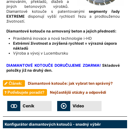
armováním, překladů, dlažeb a
jiných betonových výrobků.
Diamantové kotouče s patentovanými
segmenty řady
EXTREME
disponují vyšší rychlostí řezu a prodlouženou
životností.
Diamantové kotouče na armovaný beton a jejich přednosti:
Pravidelná inovace a nová technologie i-HD
Extrémní životnost a zvýšená rychlost = výrazná úspora
nákladů
Výroba a vývoj v Lucembursku
DIAMANTOVÉ KOTOUČE DORUČUJEME ZDARMA!
Skladové
položky již na druhý den.
Diamantové kotouče: jak vybrat ten správný?
Článek:
Nejčastější otázky a odpovědi
Potřebujete poradit?
Ceník
Video
Konfigurátor diamantových kotoučů - snadný výběr