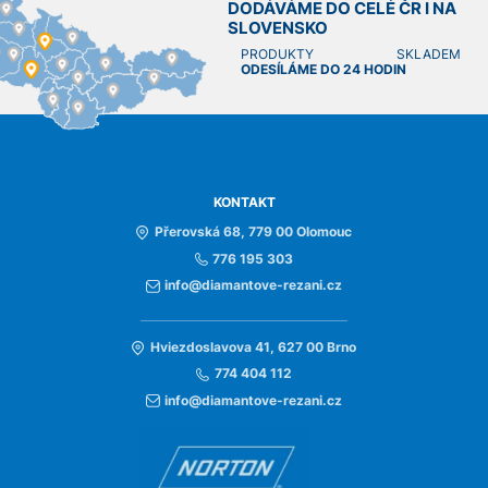
DODÁVÁME DO CELÉ ČR I NA
SLOVENSKO
PRODUKTY SKLADEM
ODESÍLÁME DO 24 HODIN
KONTAKT
Přerovská 68, 779 00 Olomouc
776 195 303
info@diamantove-rezani.cz
Hviezdoslavova 41, 627 00 Brno
774 404 112
info@diamantove-rezani.cz