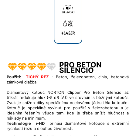
PRO BETON
SILENCIO
Použití:
TICHÝ ŘEZ
- Beton, železobeton, cihla, betonová
zámková dlažba.
Diamantový kotouč NORTON Clipper Pro Beton Silencio
až
třikrát
redukuje hluk (-5 dB (A)) ve srovnání s běžnými kotouči.
Zvuk je snížen díky speciálnímu ocelovému jádru těla kotouče.
Kotouč je speciálně vyvinut pro použití v železobetonu a je
ideálním řešením všude tam, kde je třeba snížit hlučnost a
náklady na minimum.
Technologie i-HD
přináší diamantové kotouče s extrémní
rychlostí řezu a dlouhou životností.