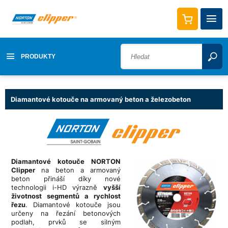
PRODUKTY
Diamantové kotouče na armovaný beton a železobeton
Diamantové kotouče NORTON
Clipper
na beton a armovaný
beton přináší díky nové
technologii i-HD výrazně
vyšší
životnost segmentů a rychlost
řezu
. Diamantové kotouče jsou
určeny na řezání betonových
podlah, prvků se silným