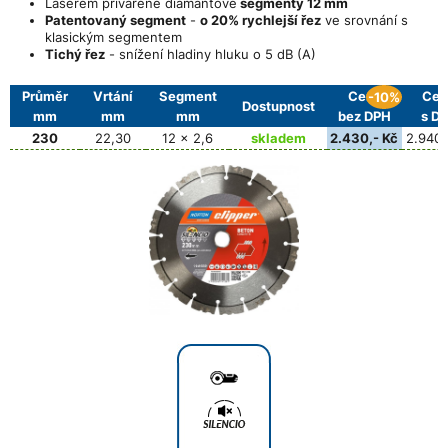
Laserem přivařené diamantové
segmenty 12 mm
Patentovaný segment
-
o 20% rychlejší řez
ve srovnání s
klasickým segmentem
Tichý řez
- snížení hladiny hluku o 5 dB (A)
Průměr
Vrtání
Segment
Cena
Cen
-10%
Dostupnost
mm
mm
mm
bez DPH
s D
230
22,30
12 x 2,6
skladem
2.430,- Kč
2.940,