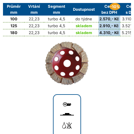
Průměr
Vrtání
Segment
Cena
Cen
-10%
Dostupnost
mm
mm
mm
bez DPH
s D
100
22,23
turbo 4,5
do týdne
2.570,- Kč
3.110,
125
22,23
turbo 4,5
skladem
2.910,- Kč
3.521,
180
22,23
turbo 4,5
skladem
4.310,- Kč
5.215,