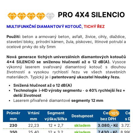
PRO 4X4 SILENCIO
MULTIFUNKČNÍ DIAMANTOVÝ KOTOUČ,
TICHÝ ŘEZ
Použití:
beton a armovaný beton, asfalt, živice, cihly, dlaždice,
stavební bloky, prírodní kámen, žula, pískovec, litinové potrubí a
ocelové prvky do síly 5mm
Nová generace tichých univerzálních diamantových kotoučů
4x4 SILENCIO se sníženou hlučností až o 12 dB(A).
Vysoce
výkonný laserem svařovaný diamantový kotouč s dlouhou
životností a vysokou rychlostí řezu ve všech stavebních
materiálech. Typický je i
patentovaný ukazatel hloubky řezu.
Snížená hlučnost až o 12 dB(A)
Technologie i-HD výroby segmentu
-
o 40% rychlejší řez +
delší životnost
Laserem přivařené diamantové
segmenty 12 mm
Průměr
Vrtání
Segment
Cena
Cen
-10%
Dostupnost
mm
mm
výška/šířka
bez DPH
s D
230
22,23
12 x 2,7
skladem
3.080,- Kč
3.727,
350
25,40
12 x 3,2
skladem
7.430,- Kč
8.990,