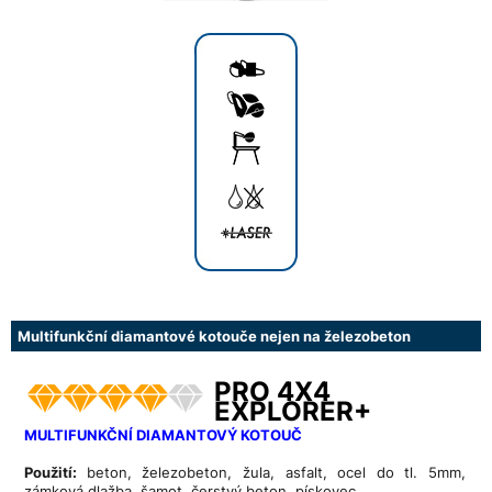
Multifunkční diamantové kotouče nejen na železobeton
PRO 4X4
EXPLORER+
MULTIFUNKČNÍ DIAMANTOVÝ KOTOUČ
Použití:
beton, železobeton, žula, asfalt, ocel do tl. 5mm,
zámková dlažba, šamot, čerstvý beton, pískovec