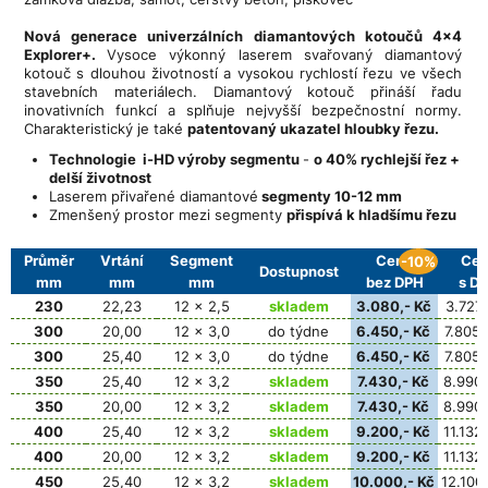
Nová generace univerzálních diamantových kotoučů 4x4
Explorer+.
Vysoce výkonný laserem svařovaný diamantový
kotouč s dlouhou životností a vysokou rychlostí řezu ve všech
stavebních materiálech. Diamantový kotouč přináší řadu
inovativních funkcí a splňuje nejvyšší bezpečnostní normy.
Charakteristický je také
patentovaný ukazatel hloubky řezu.
Technologie i-HD výroby segmentu
-
o 40% rychlejší řez +
delší životnost
Laserem přivařené diamantové
segmenty 10-12 mm
Zmenšený prostor mezi segmenty
přispívá k hladšímu řezu
Průměr
Vrtání
Segment
Cena
Cen
-10%
Dostupnost
mm
mm
mm
bez DPH
s D
230
22,23
12 x 2,5
skladem
3.080,- Kč
3.727,
300
20,00
12 x 3,0
do týdne
6.450,- Kč
7.805,
300
25,40
12 x 3,0
do týdne
6.450,- Kč
7.805,
350
25,40
12 x 3,2
skladem
7.430,- Kč
8.990,
350
20,00
12 x 3,2
skladem
7.430,- Kč
8.990,
400
25,40
12 x 3,2
skladem
9.200,- Kč
11.132,
400
20,00
12 x 3,2
skladem
9.200,- Kč
11.132,
450
25,40
12 x 3,2
skladem
10.000,- Kč
12.100,