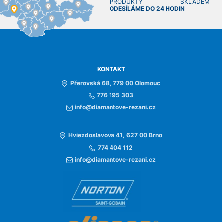
PRODUKTY SKLADEM
ODESÍLÁME DO 24 HODIN
KONTAKT
Přerovská 68, 779 00 Olomouc
776 195 303
info@diamantove-rezani.cz
Hviezdoslavova 41, 627 00 Brno
774 404 112
info@diamantove-rezani.cz