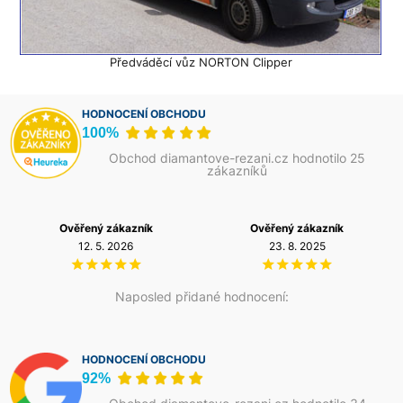
Předváděcí vůz NORTON Clipper
HODNOCENÍ OBCHODU
100%
Obchod diamantove-rezani.cz hodnotilo 25
zákazníků
azník
Ověřený zákazník
Ověřený zákazní
26
23. 8. 2025
12. 5. 2026
Naposled přidané hodnocení:
HODNOCENÍ OBCHODU
92%