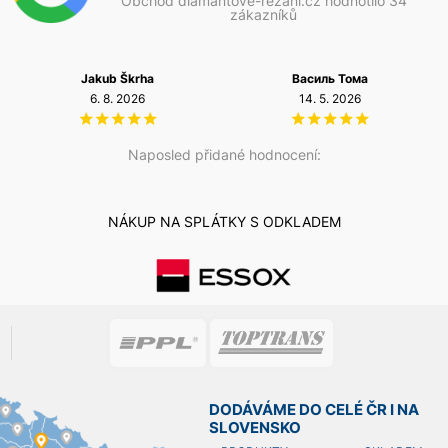
Obchod diamantove-rezani.cz hodnotilo 34
zákazníků
ha
Василь Тома
Petr Josefi
6
14. 5. 2026
20. 12. 2025
Naposled přidané hodnocení:
NÁKUP NA SPLÁTKY S ODKLADEM
DODÁVÁME DO CELÉ ČR I NA
SLOVENSKO