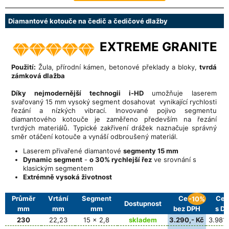
Diamantové kotouče na čedič a čedičové dlažby
EXTREME GRANITE
Použití:
Žula, přírodní kámen, betonové překlady a bloky,
tvrdá
zámková dlažba
Díky nejmodernější technogii i-HD
umožňuje laserem
svařovaný 15 mm vysoký segment dosahovat vynikající rychlosti
řezání a nízkých vibrací. Inovované pojivo segmentu
diamantového kotouče je zaměřeno především na řezání
tvrdých materiálů. Typické zakřivení drážek naznačuje správný
směr otáčení kotouče a vynáší odbroušený materiál.
Laserem přivařené diamantové
segmenty 15 mm
Dynamic segment
-
o 30% rychlejší řez
ve srovnání s
klasickým segmentem
Extrémně vysoká životnost
Průměr
Vrtání
Segment
Cena
Cen
-10%
Dostupnost
mm
mm
mm
bez DPH
s D
230
22,23
15 x 2,8
skladem
3.290,- Kč
3.981,