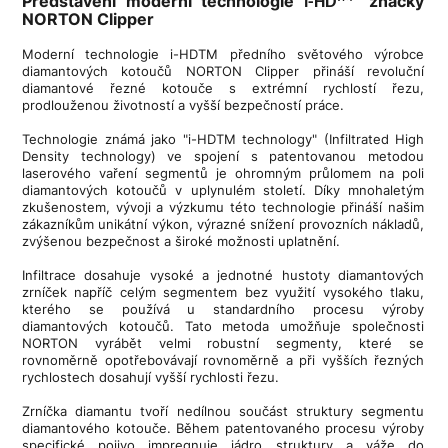
Představení moderní technologie
značky
i-HD
NORTON Clipper
Moderní technologie i-HDTM předního světového výrobce
diamantových kotoučů NORTON Clipper přináší revoluční
diamantové řezné kotouče s extrémní rychlostí řezu,
prodlouženou životností a vyšší bezpečností práce.
Technologie známá jako "i-HDTM technology" (Infiltrated High
Density technology) ve spojení s patentovanou metodou
laserového vaření segmentů je ohromným průlomem na poli
diamantových kotoučů v uplynulém století. Díky mnohaletým
zkušenostem, vývoji a výzkumu této technologie přináší našim
zákazníkům unikátní výkon, výrazné snížení provozních nákladů,
zvýšenou bezpečnost a široké možnosti uplatnění.
Infiltrace dosahuje vysoké a jednotné hustoty diamantových
zrníček napříč celým segmentem bez využití vysokého tlaku,
kterého se používá u standardního procesu výroby
diamantových kotoučů. Tato metoda umožňuje společnosti
NORTON vyrábět velmi robustní segmenty, které se
rovnoměrně opotřebovávají rovnoměrně a při vyšších řezných
rychlostech dosahují vyšší rychlosti řezu.
Zrníčka diamantu tvoří nedílnou součást struktury segmentu
diamantového kotouče. Během patentovaného procesu výroby
specifické pojivo impregnuje jádro struktury a váže do