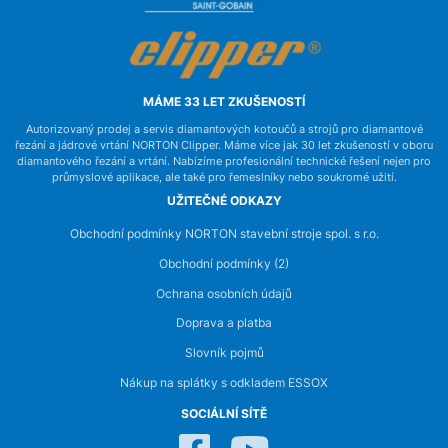
MÁME 33 LET ZKUŠENOSTÍ
Autorizovaný prodej a servis diamantových kotoučů a strojů pro diamantové
řezání a jádrové vrtání NORTON Clipper. Máme více jak 30 let zkušeností v oboru
diamantového řezání a vrtání. Nabízíme profesionální technické řešení nejen pro
průmyslové aplikace, ale také pro řemeslníky nebo soukromé užití.
UŽITEČNÉ ODKAZY
Obchodní podmínky NORTON stavební stroje spol. s r.o.
Obchodní podmínky (2)
Ochrana osobních údajů
Doprava a platba
Slovník pojmů
Nákup na splátky s odkladem ESSOX
SOCIÁLNÍ SÍTĚ