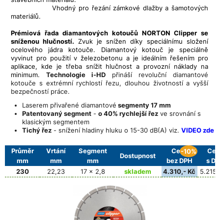
Vhodný pro řezání zámkové dlažby a šamotových
materiálů.
Prémiová řada diamantových kotoučů NORTON Clipper se
sníženou hlučností.
Zvuk je snížen díky speciálnímu složení
ocelového jádra kotouče. Diamantový kotouč je speciálně
vyvinut pro použití v železobetonu a je ideálním řešením pro
aplikace, kde je třeba snížit hlučnost a provozní náklady na
minimum.
Technologie i-HD
přináší revoluční diamantové
kotouče s extrémní rychlostí řezu, dlouhou životností a vyšší
bezpečností práce.
Laserem přivařené diamantové
segmenty 17 mm
Patentovaný segment
-
o 40% rychlejší řez
ve srovnání s
klasickým segmentem
Tichý řez
- snížení hladiny hluku o 15-30 dB(A) viz.
VIDEO zde
Průměr
Vrtání
Segment
Cena
Cen
-10%
Dostupnost
mm
mm
mm
bez DPH
s D
230
22,23
17 x 2,8
skladem
4.310,- Kč
5.215,