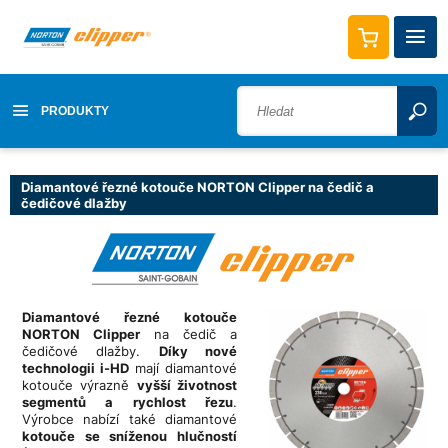
PRODUKTY
Diamantové řezné kotouče NORTON Clipper na čedič a
čedičové dlažby
Diamantové řezné kotouče
NORTON Clipper
na čedič a
čedičové dlažby.
Díky nové
technologii i-HD
mají diamantové
kotouče výrazně
vyšší životnost
segmentů a rychlost řezu
.
Výrobce nabízí také diamantové
kotouče se sníženou hlučností