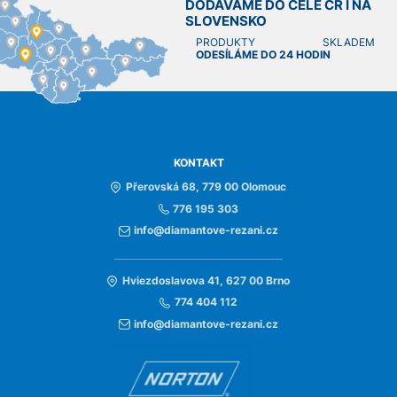
DODÁVÁME DO CELÉ ČR I NA
SLOVENSKO
PRODUKTY SKLADEM
ODESÍLÁME DO 24 HODIN
KONTAKT
Přerovská 68, 779 00 Olomouc
776 195 303
info@diamantove-rezani.cz
Hviezdoslavova 41, 627 00 Brno
774 404 112
info@diamantove-rezani.cz