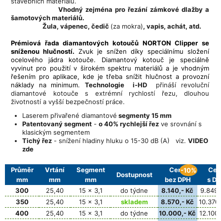
stavebních materiálů.
Vhodný zejména pro řezání zámkové dlažby a
šamotových materiálů.
Žula, vápenec, čedič
(za mokra)
, vapis, achát, atd.
Prémiová řada diamantových kotoučů NORTON Clipper se
sníženou hlučností.
Zvuk je snížen díky speciálnímu složení
ocelového jádra kotouče. Diamantový kotouč je speciálně
vyvinut pro použití v širokém spektru materiálů a je vhodným
řešením pro aplikace, kde je třeba snížit hlučnost a provozní
náklady na minimum.
Technologie i-HD
přináší revoluční
diamantové kotouče s extrémní rychlostí řezu, dlouhou
životností a vyšší bezpečností práce.
Laserem přivařené diamantové
segmenty 15 mm
Patentovaný segment
-
o 40% rychlejší řez
ve srovnání s
klasickým segmentem
Tichý řez
- snížení hladiny hluku o 15-30 dB (A) viz.
VIDEO
zde
Průměr
Vrtání
Segment
Cena
Cen
-10%
Dostupnost
mm
mm
mm
bez DPH
s D
300
25,40
15 x 3,1
do týdne
8.140,- Kč
9.849,
350
25,40
15 x 3,1
skladem
8.570,- Kč
10.370,
400
25,40
15 x 3,1
do týdne
10.000,- Kč
12.100,