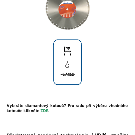
Vybíráte diamantový kotouč? Pro radu při výběru vhodného
kotouče klikněte
ZDE
.
TM