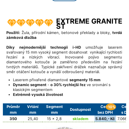
EXTREME GRANITE
ST
Použití:
Žula, přírodní kámen, betonové překlady a bloky,
tvrdá
zámková dlažba
Díky nejmodernější technogii i-HD
umožňuje laserem
svařovaný 15 mm vysoký segment dosahovat vynikající rychlosti
řezání a nízkých vibrací. Inovované pojivo segmentu
diamantového kotouče je zaměřeno především na řezání
tvrdých materiálů. Typické zakřivení drážek naznačuje správný
směr otáčení kotouče a vynáší odbroušený materiál.
Laserem přivařené diamantové
segmenty 15 mm
Dynamic segment
-
o 30% rychlejší řez
ve srovnání s
klasickým segmentem
Extrémně vysoká životnost
Průměr
Vrtání
Segment
Cena
Cen
-10%
Dostupnost
mm
mm
mm
bez DPH
s D
350
25,40
15 x 2,8
skladem
5.840,- Kč
7.066,