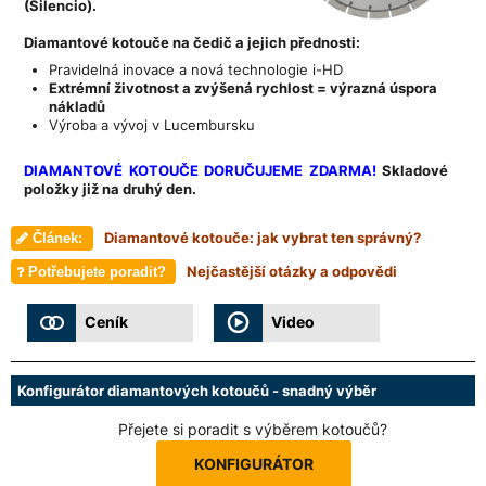
(Silencio).
Diamantové kotouče na čedič a jejich přednosti:
Pravidelná inovace a nová technologie i-HD
Extrémní životnost a zvýšená rychlost = výrazná úspora
nákladů
Výroba a vývoj v Lucembursku
DIAMANTOVÉ KOTOUČE DORUČUJEME ZDARMA!
S
kladové
položky již na druhý den.
Diamantové kotouče: jak vybrat ten správný?
Článek:
Nejčastější otázky a odpovědi
Potřebujete poradit?
Ceník
Video
Konfigurátor diamantových kotoučů - snadný výběr
Přejete si poradit s výběrem kotoučů?
KONFIGURÁTOR