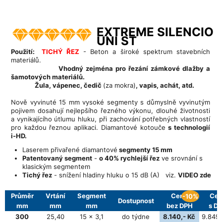
EXTREME SILENCIO
UNI ST
Použití:
TICHÝ ŘEZ
- Beton a široké spektrum stavebních
materiálů.
Vhodný zejména pro řezání zámkové dlažby a
šamotových materiálů.
Žula, vápenec, čedič
(za mokra)
, vapis, achát, atd.
Nově vyvinuté 15 mm vysoké segmenty s důmyslně vyvinutým
pojivem dosahují nejlepšího řezného výkonu, dlouhé životnosti
a vynikajícího útlumu hluku, při zachování potřebných vlastností
pro každou řeznou aplikaci. Diamantové kotouče
s technologií
i-HD.
Laserem přivařené diamantové
segmenty 15 mm
Patentovaný segment
-
o 40% rychlejší řez
ve srovnání s
klasickým segmentem
Tichý řez
- snížení hladiny hluku o 15 dB (A) viz.
VIDEO zde
Průměr
Vrtání
Segment
Cena
Cen
-10%
Dostupnost
mm
mm
mm
bez DPH
s D
300
25,40
15 x 3,1
do týdne
8.140,- Kč
9.849,