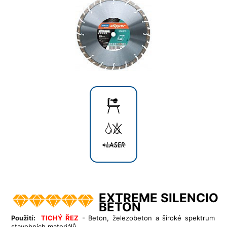
EXTREME SILENCIO
BETON
Použití:
TICHÝ ŘEZ
- Beton, železobeton a široké spektrum
stavebních materiálů.