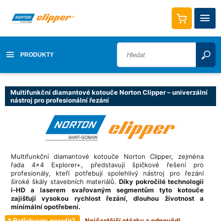
PRODUKTY
Multifunkční diamantové kotouče Norton Clipper – univerzální
nástroj pro profesionální řezání
Multifunkční diamantové kotouče Norton Clipper, zejména
řada 4x4 Explorer+, představují špičkové řešení pro
profesionály, kteří potřebují spolehlivý nástroj pro řezání
široké škály stavebních materiálů.
Díky pokročilé technologii
i-HD a laserem svařovaným segmentům tyto kotouče
zajišťují vysokou rychlost řezání, dlouhou životnost a
minimální opotřebení.
Nejčastější otázky a odpovědi
Potřebujete poradit?