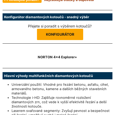
Konfigurátor diamantových kotoučů - snadný výběr
Přejete si poradit s výběrem kotoučů?
KONFIGURÁTOR
NORTON 4x4 Explorer+
Hlavní výhody multifunkčních diamantových kotoučů
Univerzální použití: Vhodné pro řezání betonu, asfaltu, cihel,
armovaného betonu, kamene a dalších běžných stavebních
materiálů.
Technologie i-HD: Zajišťuje rovnoměrné rozložení
diamantových zrn, což vede k vyšší efektivitě řezání a delší
životnosti kotouče.
Laserem svařované segmenty: Zvyšují pevnost a bezpečnost
při řezání, umožňují suché i mokré řezání.