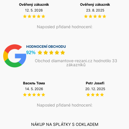
pro maximální tloušťku kovu a nepoužívat multifunkční
Ověřený zákazník
Ověřený zákazník
kotouče jako náhradu za specializované řezné kotouče
12. 5. 2026
23. 8. 2025
určené pro souvislé dělení silnostěnných ocelových
materiálů.
Naposled přidané hodnocení:
HODNOCENÍ OBCHODU
92%
Obchod diamantove-rezani.cz hodnotilo 33
zákazníků
Василь Тома
Petr Josefi
14. 5. 2026
20. 12. 2025
Naposled přidané hodnocení:
NÁKUP NA SPLÁTKY S ODKLADEM