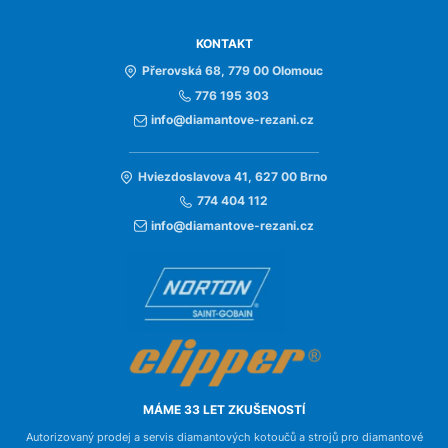
KONTAKT
Přerovská 68, 779 00 Olomouc
776 195 303
info@diamantove-rezani.cz
Hviezdoslavova 41, 627 00 Brno
774 404 112
info@diamantove-rezani.cz
MÁME 33 LET ZKUŠENOSTÍ
Autorizovaný prodej a servis diamantových kotoučů a strojů pro diamantové