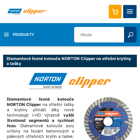
PRODUKTY
Diamantové řezné kotouče NORTON Clipper na střešní krytiny
a tašky
Diamantové řezné kotouče
NORTON Clipper
na střešní tašky
a krytiny přináší díky nové
technologii i-HD výrazně
vyšší
životnost segmentů a rychlost
řezu
. Diamantové kotouče jsou
určeny na řezání betonových a
pálených střešních krytin a tašek.