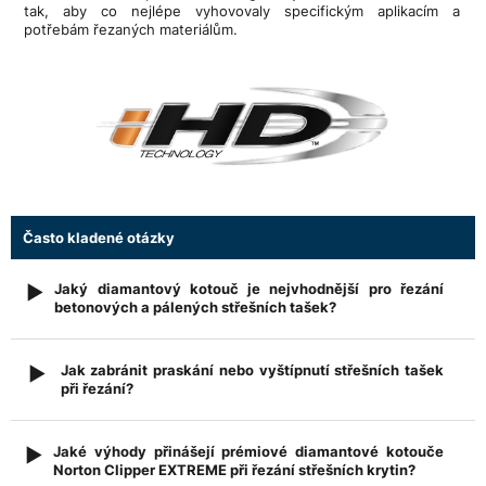
tak, aby co nejlépe vyhovovaly specifickým aplikacím a
potřebám řezaných materiálům.
Často kladené otázky
Jaký diamantový kotouč je nejvhodnější pro řezání
▶
betonových a pálených střešních tašek?
Pro řezání střešních tašek se doporučují diamantové
kotouče s turbo nebo souvislým (continuous turbo)
Jak zabránit praskání nebo vyštípnutí střešních tašek
▶
segmentem, které zajišťují vysokou rychlost řezu a současně
při řezání?
minimalizují riziko vyštípnutí hran. Betonové tašky mají vyšší
Pro dosažení čistého řezu je důležité zajistit pevné uložení
abrazivitu než pálené krytiny, proto je důležité použít kotouč
tašky, používat ostrý diamantový kotouč a přizpůsobit
se správně navrženou kovovou vazbou segmentů.
Jaké výhody přinášejí prémiové diamantové kotouče
▶
rychlost posuvu tvrdosti materiálu. Nadměrný přítlak může
Norton Clipper EXTREME při řezání střešních krytin?
Profesionální kotouče Norton Clipper využívají technologii
i-