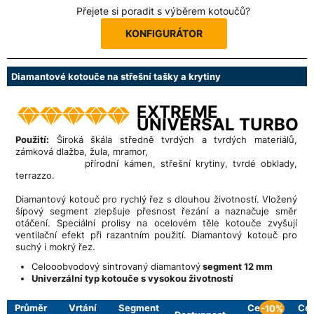
Přejete si poradit s výběrem kotoučů?
KONFIGURÁTOR
Diamantové kotouče na střešní tašky a krytiny
EXTREME
UNIVERSAL TURBO
Použití:
Široká škála středně tvrdých a tvrdých materiálů,
zámková dlažba, žula, mramor,
přírodní kámen, střešní krytiny, tvrdé obklady,
terrazzo.
Diamantový kotouč pro rychlý řez s dlouhou životností. Vložený
šípový segment zlepšuje přesnost řezání a naznačuje směr
otáčení. Speciální prolisy na ocelovém těle kotouče zvyšují
ventilační efekt při razantním použití. Diamantový kotouč pro
suchý i mokrý řez.
Celooobvodový sintrovaný diamantový
segment 12 mm
Univerzální typ kotouče s vysokou životností
Průměr
Vrtání
Segment
Cena
Ce
-10%