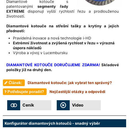
Diamantové kotouče s
patentovanými
segmenty řady
EXTREME
disponují vyšší rychlostí řezu a prodlouženou
životností.
Diamantové kotouče
na střešní tašky a krytiny a jejich
přednosti:
Pravidelná inovace a nová technologie i-HD
Extrémní životnost a zvýšená rychlost v řezu = výrazná
úspora nákladů
Výroba a vývoj v Lucembursku
DIAMANTOVÉ KOTOUČE DORUČUJEME ZDARMA!
Skladové
položky již na druhý den.
Diamantové kotouče: jak vybrat ten správný?
Článek:
Nejčastější otázky a odpovědi
Potřebujete poradit?
Ceník
Video
Konfigurátor diamantových kotoučů - snadný výběr