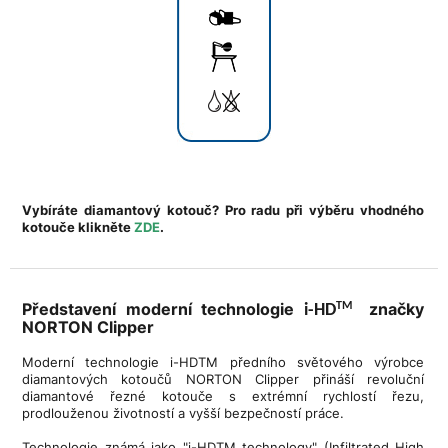
Vybíráte diamantový kotouč? Pro radu při výběru vhodného
kotouče klikněte
ZDE
.
Představení moderní technologie
značky
TM
i-HD
NORTON Clipper
Moderní technologie i-HDTM předního světového výrobce
diamantových kotoučů NORTON Clipper přináší revoluční
diamantové řezné kotouče s extrémní rychlostí řezu,
prodlouženou životností a vyšší bezpečností práce.
Technologie známá jako "i-HDTM technology" (Infiltrated High