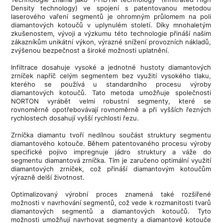
Density technology) ve spojení s patentovanou metodou
laserového vaření segmentů je ohromným průlomem na poli
diamantových kotoučů v uplynulém století. Díky mnohaletým
zkušenostem, vývoji a výzkumu této technologie přináší našim
zákazníkům unikátní výkon, výrazné snížení provozních nákladů,
zvýšenou bezpečnost a široké možnosti uplatnění.
Infiltrace dosahuje vysoké a jednotné hustoty diamantových
zrníček napříč celým segmentem bez využití vysokého tlaku,
kterého se používá u standardního procesu výroby
diamantových kotoučů. Tato metoda umožňuje společnosti
NORTON vyrábět velmi robustní segmenty, které se
rovnoměrně opotřebovávají rovnoměrně a při vyšších řezných
rychlostech dosahují vyšší rychlosti řezu.
Zrníčka diamantu tvoří nedílnou součást struktury segmentu
diamantového kotouče. Během patentovaného procesu výroby
specifické pojivo impregnuje jádro struktury a váže do
segmentu diamantová zrníčka. Tím je zaručeno optimální využití
diamantových zrníček, což přináší diamantovým kotoučům
výrazně delší životnost.
Optimalizovaný výrobní proces znamená také rozšířené
možnosti v navrhování segmentů, což vede k rozmanitosti tvarů
diamantových segmentů a diamantových kotoučů. Tyto
možnosti umožňují navrhovat segmenty a diamantové kotouče