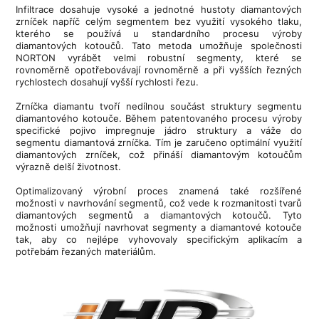
Infiltrace dosahuje vysoké a jednotné hustoty diamantových
zrníček napříč celým segmentem bez využití vysokého tlaku,
kterého se používá u standardního procesu výroby
diamantových kotoučů. Tato metoda umožňuje společnosti
NORTON vyrábět velmi robustní segmenty, které se
rovnoměrně opotřebovávají rovnoměrně a při vyšších řezných
rychlostech dosahují vyšší rychlosti řezu.
Zrníčka diamantu tvoří nedílnou součást struktury segmentu
diamantového kotouče. Během patentovaného procesu výroby
specifické pojivo impregnuje jádro struktury a váže do
segmentu diamantová zrníčka. Tím je zaručeno optimální využití
diamantových zrníček, což přináší diamantovým kotoučům
výrazně delší životnost.
Optimalizovaný výrobní proces znamená také rozšířené
možnosti v navrhování segmentů, což vede k rozmanitosti tvarů
diamantových segmentů a diamantových kotoučů. Tyto
možnosti umožňují navrhovat segmenty a diamantové kotouče
tak, aby co nejlépe vyhovovaly specifickým aplikacím a
potřebám řezaných materiálům.