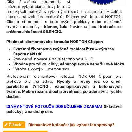
Díky širokému sortimentu si
můžete vybrat diamantový kotouč
na jakýkoli materiál s výbornými řeznými vlastnostmi v celém
spektru stavebních materiálů. Diamantové kotouč NORTON
Clipper si poradí i s betonovými překlady nebo extrémně
trvrdými materiály -
kámen, žula
. Novinkou jsou i
kotouče
se
sníženou hlučností SILENCIO.
Přednosti diamantového kotouče NORTON Clipper:
Extrémní životnost a zvýšená rychlost řezu = výrazná
úspora nákladů
Pravidelná inovace a nová technologie i-HD
Vhodné pro zdivo, cihly, vápenopískové nebo žulové bloky
Výroba a vývoj v Lucembursku
Profesionální diamantové kotouče NORTON Clipper pro
blokové pily na zdivo.
Rychlý a rovný řez do cihel,
pórobetonu (YTONG), vápenopískových a betonových
tvárnic. Mokré řezání, dlouhá životnost, poradenství a rychlé
dodání.
DIAMANTOVÉ KOTOUČE DORUČUJEME ZDARMA!
Skladové
položky již na druhý den.
Diamantové kotouče: jak vybrat ten správný?
Článek: