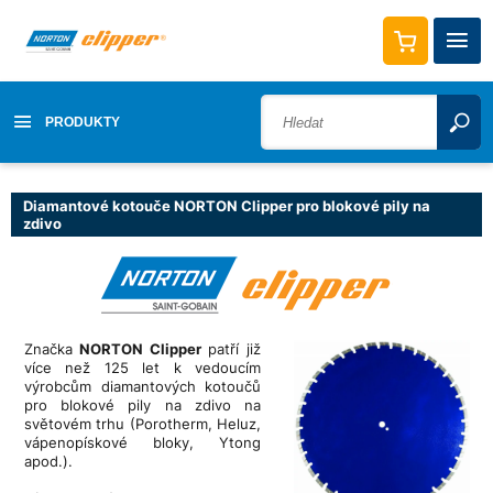
PRODUKTY
Diamantové kotouče NORTON Clipper pro blokové pily na
zdivo
Značka
NORTON Clipper
patří již
více než 125 let k vedoucím
výrobcům
diamantových kotoučů
pro blokové pily na zdivo na
světovém trhu (Porotherm, Heluz,
vápenopískové bloky, Ytong
apod.).