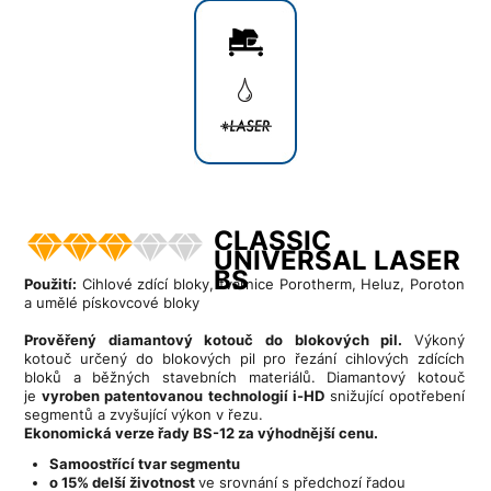
CLASSIC
UNIVERSAL LASER
BS
Použití:
Cihlové zdící bloky, tvárnice Porotherm, Heluz, Poroton
a umělé pískovcové bloky
Prověřený diamantový kotouč do blokových pil.
Výkoný
kotouč určený do blokových pil pro řezání cihlových zdících
bloků a běžných stavebních materiálů. Diamantový kotouč
je
vyroben patentovanou technologií i-HD
snižující opotřebení
segmentů a zvyšující výkon v řezu.
Ekonomická verze řady BS-12 za výhodnější cenu.
Samoostřící tvar segmentu
o 15% delší životnost
ve srovnání s předchozí řadou