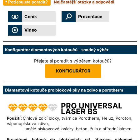
Nejčastější otázky a odpovědi
Potřebujete poradit?
Ceník
Prezentace
Video
Konfigurátor diamantových kotoučů - snadný výběr
Přejete si poradit s výběrem kotoučů?
KONFIGURÁTOR
Diamantové kotouče pro blokové pily na zdivo a porotherm
PRO UNIVERSAL
LASER BS
Použití:
Cihlové zdící bloky, tvárnice Porotherm, Heluz, Poroton,
vápenopískové zdivo,
umělé pískovcové kvádry, beton, žula a přírodní kámen
Prověřený kotouč do blokových pil.
Vysoce výkonný