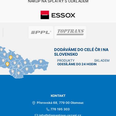
NÁKUP NA SPLÁTKY S ODKLADEM
DODÁVÁME DO CELÉ ČR I NA
SLOVENSKO
PRODUKTY SKLADEM
ODESÍLÁME DO 24 HODIN
KONTAKT
Přerovská 68, 779 00 Olomouc
776 195 303
info@diamantove-rezani.cz