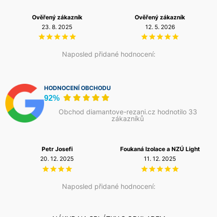
samotného kotouče. Profesionální kotouče Norton Clipper
jsou optimalizovány právě pro mokré řezání na výkonných
Ověřený zákazník
Ověřený zákazník
stolových a blokových pilách v náročných stavebních a
23. 8. 2025
12. 5. 2026
kamenických aplikacích.
Naposled přidané hodnocení:
HODNOCENÍ OBCHODU
92%
Obchod diamantove-rezani.cz hodnotilo 33
zákazníků
Petr Josefi
Foukaná Izolace a NZÚ Light
20. 12. 2025
11. 12. 2025
Naposled přidané hodnocení: