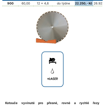
900
60,00
12 x 4,6
do týdne
22.250,- Kč
26.923,
Kotouče vyvinuté pro přesné, rovné a rychlé řezy