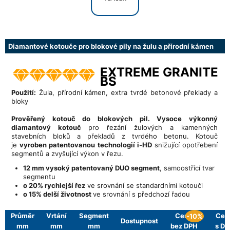
Diamantové kotouče pro blokové pily na žulu a přírodní kámen
EXTREME GRANITE
BS
Použití:
Žula, přírodní kámen, extra tvrdé betonové překlady a
bloky
Prověřený kotouč do blokových pil.
Vysoce výkonný
diamantový kotouč
pro řezání žulových a kamenných
stavebních bloků a překladů z tvrdého betonu. Kotouč
je
vyroben patentovanou technologií i-HD
snižující opotřebení
segmentů a zvyšující výkon v řezu.
12 mm vysoký patentovaný DUO segment
, samoostřící tvar
segmentu
o 20% rychlejší řez
ve srovnání se standardními kotouči
o 15% delší životnost
ve srovnání s předchozí řadou
Průměr
Vrtání
Segment
Cena
Cen
-10%
Dostupnost
mm
mm
mm
bez DPH
s D