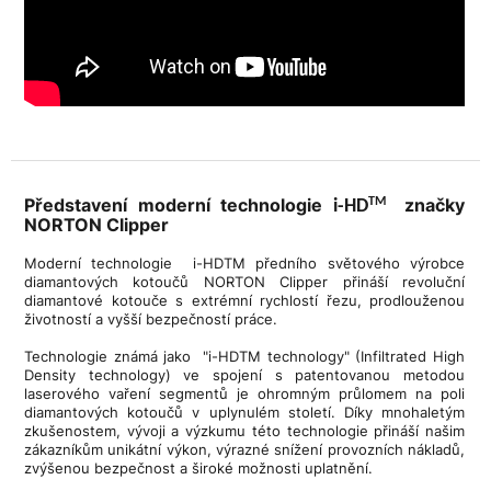
Představení moderní technologie
značky
TM
i-HD
NORTON Clipper
Moderní technologie i-HDTM předního světového výrobce
diamantových kotoučů NORTON Clipper přináší revoluční
diamantové kotouče s extrémní rychlostí řezu, prodlouženou
životností a vyšší bezpečností práce.
Technologie známá jako "i-HDTM technology" (Infiltrated High
Density technology) ve spojení s patentovanou metodou
laserového vaření segmentů je ohromným průlomem na poli
diamantových kotoučů v uplynulém století. Díky mnohaletým
zkušenostem, vývoji a výzkumu této technologie přináší našim
zákazníkům unikátní výkon, výrazné snížení provozních nákladů,
zvýšenou bezpečnost a široké možnosti uplatnění.