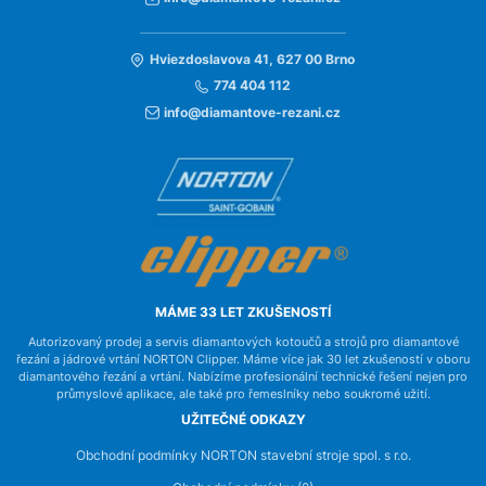
Hviezdoslavova 41, 627 00 Brno
774 404 112
info@diamantove-rezani.cz
MÁME 33 LET ZKUŠENOSTÍ
Autorizovaný prodej a servis diamantových kotoučů a strojů pro diamantové
řezání a jádrové vrtání NORTON Clipper. Máme více jak 30 let zkušeností v oboru
diamantového řezání a vrtání. Nabízíme profesionální technické řešení nejen pro
průmyslové aplikace, ale také pro řemeslníky nebo soukromé užití.
UŽITEČNÉ ODKAZY
Obchodní podmínky NORTON stavební stroje spol. s r.o.