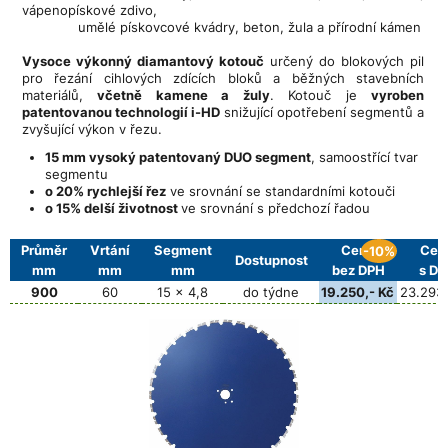
vápenopískové zdivo,
umělé pískovcové kvádry, beton, žula a přírodní kámen
Vysoce výkonný diamantový kotouč
určený do blokových pil
pro řezání cihlových zdících bloků a běžných stavebních
materiálů,
včetně kamene a žuly
. Kotouč je
vyroben
patentovanou technologií i-HD
snižující opotřebení segmentů a
zvyšující výkon v řezu.
15 mm vysoký patentovaný DUO segment
, samoostřící tvar
segmentu
o 20% rychlejší řez
ve srovnání se standardními kotouči
o 15% delší životnost
ve srovnání s předchozí řadou
Průměr
Vrtání
Segment
Cena
Cen
-10%
Dostupnost
mm
mm
mm
bez DPH
s D
900
60
15 x 4,8
do týdne
19.250,- Kč
23.293,