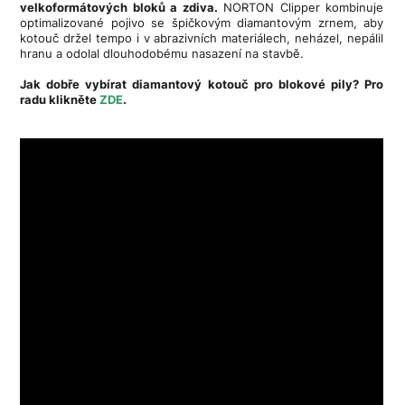
velkoformátových bloků a zdiva.
NORTON Clipper kombinuje
optimalizované pojivo se špičkovým diamantovým zrnem, aby
kotouč držel tempo i v abrazivních materiálech, neházel, nepálil
hranu a odolal dlouhodobému nasazení na stavbě.
Jak dobře vybírat
diamantový kotouč pro blokové pily? Pro
radu klikněte
ZDE
.