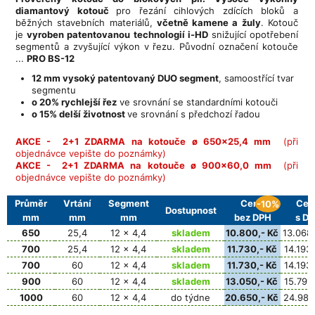
diamantový kotouč
pro řezání cihlových zdících bloků a
běžných stavebních materiálů,
včetně kamene a žuly
. Kotouč
je
vyroben patentovanou technologií i-HD
snižující opotřebení
segmentů a zvyšující výkon v řezu. Původní označení kotouče
...
PRO BS-12
12 mm vysoký patentovaný DUO segment
, samoostřící tvar
segmentu
o 20% rychlejší řez
ve srovnání se standardními kotouči
o 15% delší životnost
ve srovnání s předchozí řadou
AKCE - 2+1 ZDARMA na kotouče ø 650x25,4 mm
(při
objednávce vepište do poznámky)
AKCE - 2+1 ZDARMA na kotouče ø 900x60,0 mm
(při
objednávce vepište do poznámky)
Průměr
Vrtání
Segment
Cena
Cen
-10%
Dostupnost
mm
mm
mm
bez DPH
s D
650
25,4
12 x 4,4
skladem
10.800,- Kč
13.068,
700
25,4
12 x 4,4
skladem
11.730,- Kč
14.193,
700
60
12 x 4,4
skladem
11.730,- Kč
14.193,
900
60
12 x 4,4
skladem
13.050,- Kč
15.791,
1000
60
12 x 4,4
do týdne
20.650,- Kč
24.987,