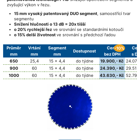
zvyšující výkon v řezu.
15 mm vysoký patentovaný DUO segment
, samoostřící tvar
segmentu
Snížení hlučnosti o 13 dB = 20x tišší
o 20% rychlejší řez
ve srovnání se standardními kotouči
o 15% delší životnost
ve srovnání s předchozí řadou
Průměr
Vrtání
Segment
Cena
Cen
-10%
Dostupnost
mm
mm
mm
bez DPH
s D
650
25,4
15 x 4,4
do týdne
19.900,- Kč
24.079,
900
60
15 x 4,4
do týdne
24.390,- Kč
29.512,
1000
60
15 x 4,4
do týdne
43.630,- Kč
52.792,