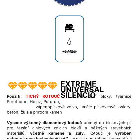
EXTREME
UNIVERSAL
SILENCIO
Použití:
TICHÝ KOTOUČ
- Cihlové zdící bloky, tvárnice
Porotherm, Heluz, Poroton,
vápenopískové zdivo, umělé pískovcové kvádry,
beton, žula a přírodní kámen
Vysoce výkonný diamantový kotouč
určený do blokových pil
pro řezání cihlových zdících bloků a běžných stavebních
materiálů,
včetně kamene a žuly
. Kotouč je
vyroben
patentovanou technologií i-HD
snižující opotřebení segmentů a