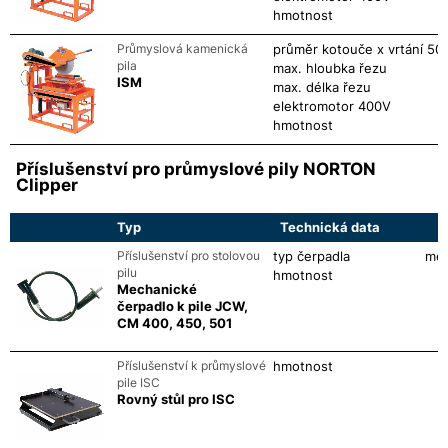
hmotnost
Průmyslová kamenická
průměr kotouče x vrtání
500
pila
max. hloubka řezu
ISM
max. délka řezu
elektromotor 400V
hmotnost
Příslušenství pro průmyslové pily NORTON
Clipper
Typ
Technická data
Příslušenství pro stolovou
typ čerpadla
mec
pilu
hmotnost
Mechanické
čerpadlo k pile JCW,
CM 400, 450, 501
Příslušenství k průmyslové
hmotnost
pile ISC
Rovný stůl pro ISC