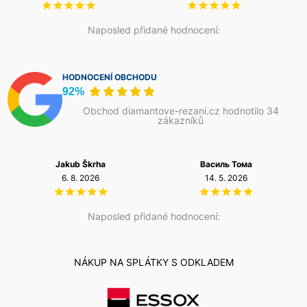
kamenické výrobě a průmyslových provozech s
požadavkem na opakovatelnou přesnost.
Naposled přidané hodnocení:
HODNOCENÍ OBCHODU
92%
Obchod diamantove-rezani.cz hodnotilo 34
zákazníků
Василь Тома
Petr Josefi
14. 5. 2026
20. 12. 2025
Naposled přidané hodnocení:
NÁKUP NA SPLÁTKY S ODKLADEM