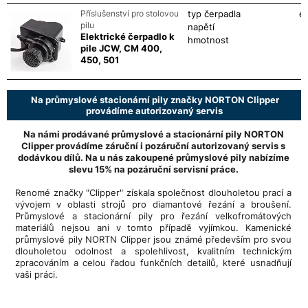
Příslušenství pro stolovou
typ čerpadla
el
pilu
napětí
Elektrické čerpadlo k
hmotnost
pile JCW, CM 400,
450, 501
Na průmyslové stacionární pily značky NORTON Clipper
provádíme autorizovaný servis
Na námi prodávané průmyslové a stacionární pily NORTON
Clipper provádíme záruční i pozáruční autorizovaný servis s
dodávkou dílů. Na u nás zakoupené průmyslové pily nabízíme
slevu 15% na pozáruční servisní práce.
Renomé značky "Clipper" získala společnost dlouholetou prací a
vývojem v oblasti strojů pro diamantové řezání a broušení.
Průmyslové a stacionární pily pro řezání velkofromátových
materiálů nejsou ani v tomto případě vyjímkou. Kamenické
průmyslové pily NORTN Clipper jsou známé především pro svou
dlouholetou odolnost a spolehlivost, kvalitním technickým
zpracováním a celou řadou funkčních detailů, které usnadňují
vaši práci.