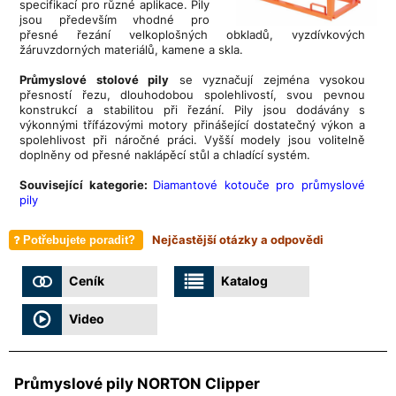
specifikací pro různé aplikace. Pily
jsou především vhodné pro
přesné řezání velkoplošných obkladů, vyzdívkových
žáruvzdorných materiálů, kamene a skla.
Průmyslové stolové pily
se vyznačují zejména vysokou
přesností řezu, dlouhodobou spolehlivostí, svou pevnou
konstrukcí a stabilitou při řezání. Pily jsou dodávány s
výkonnými třífázovými motory přinášející dostatečný výkon a
spolehlivost při náročné práci. Vyšší modely jsou volitelně
doplněny od přesné naklápěcí stůl a chladící systém.
Související kategorie:
Diamantové kotouče pro průmyslové
pily
Nejčastější otázky a odpovědi
Potřebujete poradit?
Ceník
Katalog
Video
Průmyslové pily NORTON Clipper