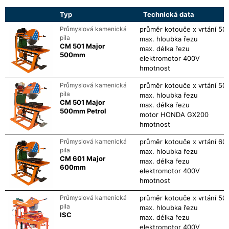
Typ
Technická data
Průmyslová kamenická
průměr kotouče x vrtání
500
pila
max. hloubka řezu
CM 501 Major
max. délka řezu
500mm
elektromotor 400V
hmotnost
Průmyslová kamenická
průměr kotouče x vrtání
500
pila
max. hloubka řezu
CM 501 Major
max. délka řezu
500mm Petrol
motor HONDA GX200
hmotnost
Průmyslová kamenická
průměr kotouče x vrtání
600
pila
max. hloubka řezu
CM 601 Major
max. délka řezu
600mm
elektromotor 400V
hmotnost
Průmyslová kamenická
průměr kotouče x vrtání
500
pila
max. hloubka řezu
ISC
max. délka řezu
elektromotor 400V