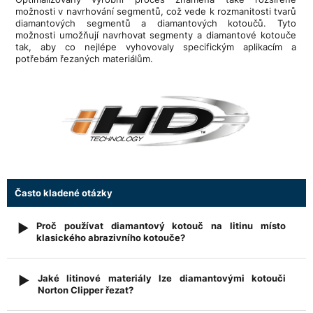
možnosti v navrhování segmentů, což vede k rozmanitosti tvarů
diamantových segmentů a diamantových kotoučů. Tyto
možnosti umožňují navrhovat segmenty a diamantové kotouče
tak, aby co nejlépe vyhovovaly specifickým aplikacím a
potřebám řezaných materiálům.
Často kladené otázky
Proč používat diamantový kotouč na litinu místo
▶
klasického abrazivního kotouče?
Diamantové kotouče určené pro litinu nabízejí výrazně delší
životnost a stabilnější řezný výkon než běžné abrazivní
Jaké litinové materiály lze diamantovými kotouči
▶
kotouče. Na rozdíl od abrazivních kotoučů se jejich průměr
Norton Clipper řezat?
během práce prakticky nemění, takže je zachována