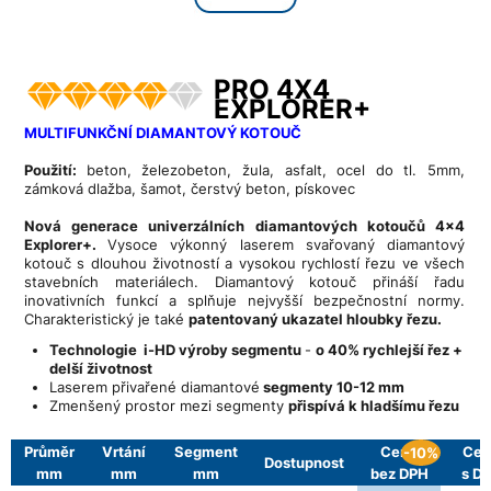
PRO 4X4
EXPLORER+
MULTIFUNKČNÍ DIAMANTOVÝ KOTOUČ
Použití:
beton, železobeton, žula, asfalt, ocel do tl. 5mm,
zámková dlažba, šamot, čerstvý beton, pískovec
Nová generace univerzálních diamantových kotoučů 4x4
Explorer+.
Vysoce výkonný laserem svařovaný diamantový
kotouč s dlouhou životností a vysokou rychlostí řezu ve všech
stavebních materiálech. Diamantový kotouč přináší řadu
inovativních funkcí a splňuje nejvyšší bezpečnostní normy.
Charakteristický je také
patentovaný ukazatel hloubky řezu.
Technologie i-HD výroby segmentu
-
o 40% rychlejší řez +
delší životnost
Laserem přivařené diamantové
segmenty 10-12 mm
Zmenšený prostor mezi segmenty
přispívá k hladšímu řezu
Průměr
Vrtání
Segment
Cena
Cen
-10%
Dostupnost
mm
mm
mm
bez DPH
s D