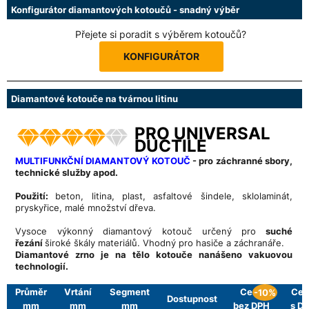
Konfigurátor diamantových kotoučů - snadný výběr
Přejete si poradit s výběrem kotoučů?
KONFIGURÁTOR
Diamantové kotouče na tvárnou litinu
PRO UNIVERSAL
DUCTILE
MULTIFUNKČNÍ DIAMANTOVÝ KOTOUČ
- pro záchranné sbory,
technické služby apod.
Použití:
beton, litina, plast, asfaltové šindele, sklolaminát,
pryskyřice, malé množství dřeva.
Vysoce výkonný diamantový kotouč určený pro
suché
řezání
široké škály materiálů. Vhodný pro hasiče a záchranáře.
Diamantové zrno je na tělo kotouče nanášeno vakuovou
technologií.
.
Průměr
Vrtání
Segment
Cena
Cen
-10%
Dostupnost
mm
mm
mm
bez DPH
s D