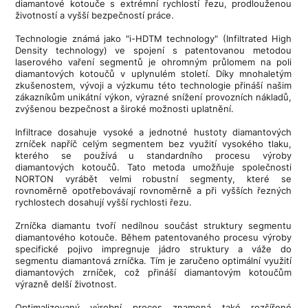
diamantové kotouče s extrémní rychlostí řezu, prodlouženou
životností a vyšší bezpečností práce.
Technologie známá jako "i-HDTM technology" (Infiltrated High
Density technology) ve spojení s patentovanou metodou
laserového vaření segmentů je ohromným průlomem na poli
diamantových kotoučů v uplynulém století. Díky mnohaletým
zkušenostem, vývoji a výzkumu této technologie přináší našim
zákazníkům unikátní výkon, výrazné snížení provozních nákladů,
zvýšenou bezpečnost a široké možnosti uplatnění.
Infiltrace dosahuje vysoké a jednotné hustoty diamantových
zrníček napříč celým segmentem bez využití vysokého tlaku,
kterého se používá u standardního procesu výroby
diamantových kotoučů. Tato metoda umožňuje společnosti
NORTON vyrábět velmi robustní segmenty, které se
rovnoměrně opotřebovávají rovnoměrně a při vyšších řezných
rychlostech dosahují vyšší rychlosti řezu.
Zrníčka diamantu tvoří nedílnou součást struktury segmentu
diamantového kotouče. Během patentovaného procesu výroby
specifické pojivo impregnuje jádro struktury a váže do
segmentu diamantová zrníčka. Tím je zaručeno optimální využití
diamantových zrníček, což přináší diamantovým kotoučům
výrazně delší životnost.
Optimalizovaný výrobní proces znamená také rozšířené