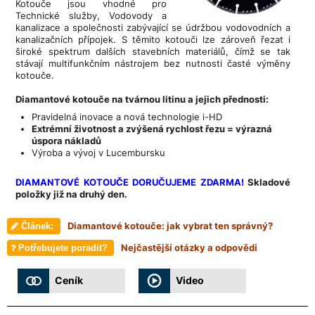
Kotouče jsou vhodné pro
Technické služby, Vodovody a
kanalizace a společnosti zabývající se údržbou vodovodních a
kanalizačních přípojek. S těmito kotouči lze zároveň řezat i
široké spektrum dalších stavebních materiálů, čímž se tak
stávají multifunkčním nástrojem bez nutnosti časté výměny
kotouče.
Diamantové kotouče na tvárnou litinu a jejich přednosti:
Pravidelná inovace a nová technologie i-HD
Extrémní životnost a zvýšená rychlost řezu = výrazná
úspora nákladů
Výroba a vývoj v Lucembursku
DIAMANTOVÉ KOTOUČE DORUČUJEME ZDARMA!
Skladové
položky již na druhý den.
Diamantové kotouče: jak vybrat ten správný?
Článek:
Nejčastější otázky a odpovědi
Potřebujete poradit?
Ceník
Video