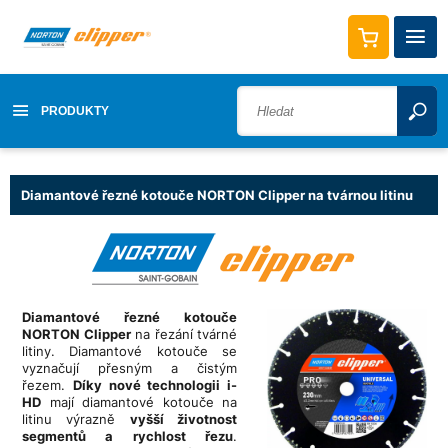
PRODUKTY
Diamantové řezné kotouče NORTON Clipper na tvárnou litinu
Diamantové řezné kotouče
NORTON Clipper
na řezání tvárné
litiny. Diamantové kotouče se
vyznačují přesným a čistým
řezem.
Díky nové technologii i-
HD
mají diamantové kotouče na
litinu výrazně
vyšší životnost
segmentů a rychlost řezu
.