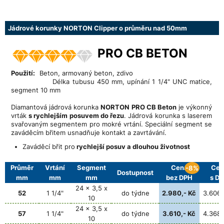
Jádrové korunky NORTON Clipper o průměru nad 50mm
PRO CB BETON
Použití:
Beton, armovaný beton, zdivo
Délka tubusu 450 mm, upínání 1 1/4" UNC matice,
segment 10 mm
Diamantová jádrová korunka
NORTON PRO CB Beton
je výkonný
vrták
s rychlejším posuvem do řezu
. Jádrová korunka s laserem
svařovaným segmentem pro mokré vrtání. Speciální segment se
zaváděcím břitem usnadňuje kontakt a zavrtávání.
Zaváděcí břit pro
rychlejší posuv
a dlouhou životnost
Průměr
Vrtání
Segment
Cena
Cen
-8%
Dostupnost
mm
mm
mm
bez DPH
s D
24 x 3,5 x
52
1 1/4"
do týdne
2.980,- Kč
3.606,
10
24 x 3,5 x
57
1 1/4"
do týdne
3.610,- Kč
4.368,
10