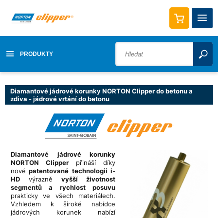
PRODUKTY
Diamantové jádrové korunky NORTON Clipper do betonu a
zdiva - jádrové vrtání do betonu
Diamantové jádrové korunky
NORTON Clipper
přináší díky
nové
patentované technologii i-
HD
výrazně
vyšší životnost
segmentů a rychlost posuvu
prakticky ve všech materiálech.
Vzhledem k široké nabídce
jádrových korunek nabízí