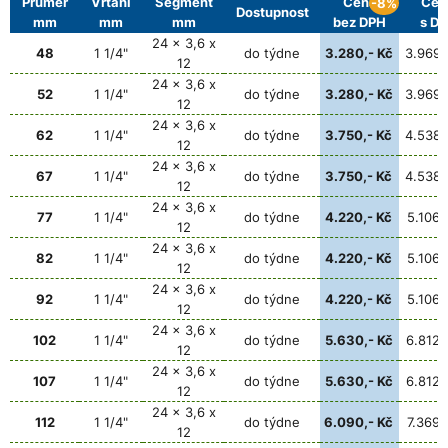
Průměr
Vrtání
Segment
Cena
Cen
-8%
Dostupnost
mm
mm
mm
bez DPH
s D
24 x 3,6 x
48
1 1/4"
do týdne
3.280,- Kč
3.969,
12
24 x 3,6 x
52
1 1/4"
do týdne
3.280,- Kč
3.969,
12
24 x 3,6 x
62
1 1/4"
do týdne
3.750,- Kč
4.538,
12
24 x 3,6 x
67
1 1/4"
do týdne
3.750,- Kč
4.538,
12
24 x 3,6 x
77
1 1/4"
do týdne
4.220,- Kč
5.106,
12
24 x 3,6 x
82
1 1/4"
do týdne
4.220,- Kč
5.106,
12
24 x 3,6 x
92
1 1/4"
do týdne
4.220,- Kč
5.106,
12
24 x 3,6 x
102
1 1/4"
do týdne
5.630,- Kč
6.812,
12
24 x 3,6 x
107
1 1/4"
do týdne
5.630,- Kč
6.812,
12
24 x 3,6 x
112
1 1/4"
do týdne
6.090,- Kč
7.369,
12