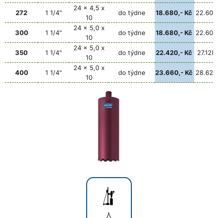
24 x 4,5 x
272
1 1/4"
do týdne
18.680,- Kč
22.603,
10
24 x 5,0 x
300
1 1/4"
do týdne
18.680,- Kč
22.603,
10
24 x 5,0 x
350
1 1/4"
do týdne
22.420,- Kč
27.128,
10
24 x 5,0 x
400
1 1/4"
do týdne
23.660,- Kč
28.629,
10