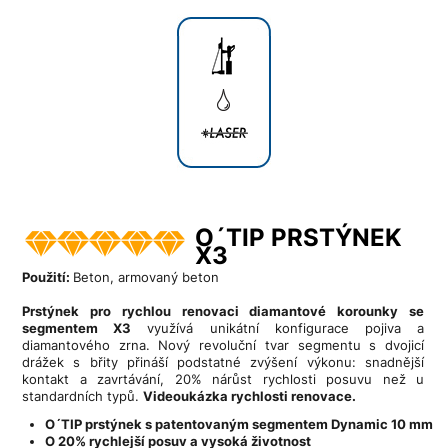
O´TIP PRSTÝNEK
X3
Použití:
Beton, armovaný beton
Prstýnek pro rychlou renovaci diamantové korounky se
segmentem X3
využívá unikátní konfigurace pojiva a
diamantového zrna. Nový revoluční tvar segmentu s dvojicí
drážek s břity přináší podstatné zvýšení výkonu: snadnější
kontakt a zavrtávání, 20% nárůst rychlosti posuvu než u
standardních typů.
Videoukázka rychlosti renovace.
O´TIP prstýnek s patentovaným segmentem Dynamic 10 mm
O 20% rychlejší posuv a vysoká životnost