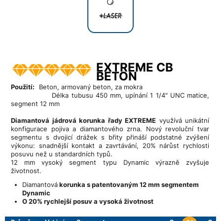
EXTREME CB
BETON
Použití:
Beton, armovaný beton, za mokra
Délka tubusu 450 mm, upínání 1 1/4" UNC matice,
segment 12 mm
Diamantová jádrová korunka řady EXTREME
využívá unikátní
konfigurace pojiva a diamantového zrna. Nový revoluční tvar
segmentu s dvojicí drážek s břity přináší podstatné zvýšení
výkonu: snadnější kontakt a zavrtávání, 20% nárůst rychlosti
posuvu než u standardních typů.
12 mm vysoký segment typu Dynamic výrazně zvyšuje
životnost.
Diamantová
korunka s patentovaným 12 mm segmentem
Dynamic
O 20% rychlejší posuv a vysoká životnost