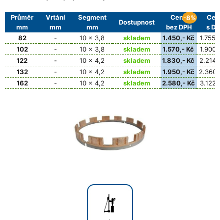
Průměr
Vrtání
Segment
Cena
Cen
-8%
Dostupnost
mm
mm
mm
bez DPH
s D
82
-
10 x 3,8
skladem
1.450,- Kč
1.755,
102
-
10 x 3,8
skladem
1.570,- Kč
1.900,
122
-
10 x 4,2
skladem
1.830,- Kč
2.214,
132
-
10 x 4,2
skladem
1.950,- Kč
2.360,
162
-
10 x 4,2
skladem
2.580,- Kč
3.122,