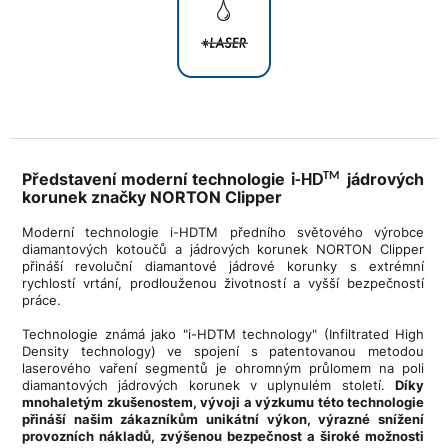
Představení moderní technologie
jádrových
TM
i-HD
korunek značky NORTON Clipper
Moderní technologie i-HDTM předního světového výrobce
diamantových kotoučů a jádrových korunek NORTON Clipper
přináší revoluční diamantové jádrové korunky s extrémní
rychlostí vrtání, prodlouženou životností a vyšší bezpečností
práce.
Technologie známá jako "i-HDTM technology" (Infiltrated High
Density technology) ve spojení s patentovanou metodou
laserového vaření segmentů je ohromným průlomem na poli
diamantových jádrových korunek v uplynulém století.
Díky
mnohaletým zkušenostem, vývoji a výzkumu této technologie
přináší našim zákazníkům unikátní výkon, výrazné snížení
provozních nákladů, zvýšenou bezpečnost a široké možnosti