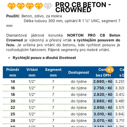
PRO CB BETON -
CROWNED
Použití:
Beton, zdivo, za mokra
Délka tubusu 300 mm, upínání R 1 ½” UNC, segment 7
mm
Diamantová jádrová korunka
NORTON PRO CB Beton
Crowned
je výkonný a přesný vrták
s rychlejším posuvem do
řezu
. Je určena pro vrtání do betonu, kde rychlost posuvu je
rozhodujícím faktorem. Pájené segmenty pro mokré vrtání.
Rychlejší posuv a dlouhá životnost
Průměr
Vrtání
Segment
Cena
Cen
-8%
Dostupnost
mm
mm
mm
bez DPH
s D
14
1/2"
7
do týdne
2.690,- Kč
3.255,
16
1/2"
7
do týdne
2.750,- Kč
3.328,
18
1/2"
7
do týdne
2.820,- Kč
3.412,
20
1/2"
7
do týdne
2.880,- Kč
3.485,
22
1/2"
7
do týdne
2.950,- Kč
3.570,
25
1/2"
7
do týdne
3.010,- Kč
3.642,
28
1/2"
7
do týdne
3.070,- Kč
3.715,
30
1/2"
7
do týdne
3.140,- Kč
3.799,