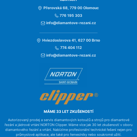
Přerovská 68, 779 00 Olomouc
776 195 303
info@diamantove-rezani.cz
Hviezdoslavova 41, 627 00 Brno
774 404 112
info@diamantove-rezani.cz
MÁME 33 LET ZKUŠENOSTÍ
Autorizovaný prodej a servis diamantových kotoučů a strojů pro diamantové
řezání a jádrové vrtání NORTON Clipper. Máme více jak 30 let zkušeností v oboru
diamantového řezání a vrtání. Nabízíme profesionální technické řešení nejen pro
průmyslové aplikace, ale také pro řemeslníky nebo soukromé užití.