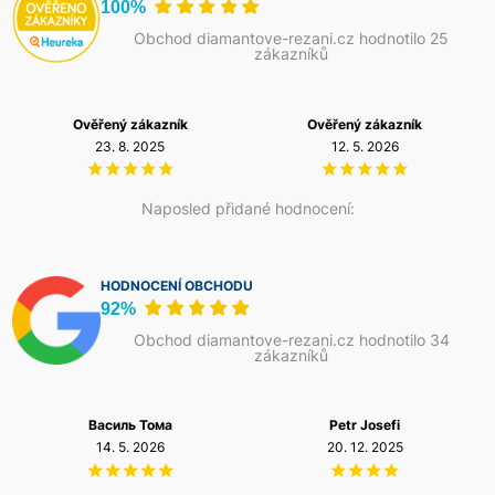
než modely určené převážně pro cihly, tvárnice nebo
100%
prstýnků O\'TIP s předem navařenými diamantovými
pórobeton.
Správná volba korunky výrazně ovlivňuje
segmenty. Po opotřebení segmentů není ve většině případů
Obchod diamantove-rezani.cz hodnotilo 25
rychlost vrtání, životnost nástroje i celkové provozní
zákazníků
nutné měnit celé tělo korunky – renovace zabere přibližně
náklady.
10 minut přímo na stavbě. Toto řešení významně snižuje
provozní náklady, zkracuje prostoje a prodlužuje celkovou
životnost korunky, což ocení zejména firmy provádějící
Ověřený zákazník
Ověřený zákazník
pravidelné jádrové vrtání do betonu a železobetonu.
23. 8. 2025
12. 5. 2026
Naposled přidané hodnocení:
HODNOCENÍ OBCHODU
92%
Obchod diamantove-rezani.cz hodnotilo 34
zákazníků
Василь Тома
Petr Josefi
14. 5. 2026
20. 12. 2025