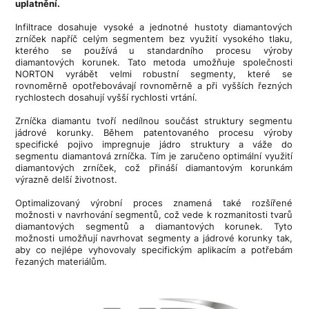
uplatnění.
Infiltrace dosahuje vysoké a jednotné hustoty diamantových
zrníček napříč celým segmentem bez využití vysokého tlaku,
kterého se používá u standardního procesu výroby
diamantových korunek. Tato metoda umožňuje společnosti
NORTON vyrábět velmi robustní segmenty, které se
rovnoměrně opotřebovávají rovnoměrně a při vyšších řezných
rychlostech dosahují vyšší rychlosti vrtání.
Zrníčka diamantu tvoří nedílnou součást struktury segmentu
jádrové korunky. Během patentovaného procesu výroby
specifické pojivo impregnuje jádro struktury a váže do
segmentu diamantová zrníčka. Tím je zaručeno optimální využití
diamantových zrníček, což přináší diamantovým korunkám
výrazně delší životnost.
Optimalizovaný výrobní proces znamená také rozšířené
možnosti v navrhování segmentů, což vede k rozmanitosti tvarů
diamantových segmentů a diamantových korunek. Tyto
možnosti umožňují navrhovat segmenty a jádrové korunky tak,
aby co nejlépe vyhovovaly specifickým aplikacím a potřebám
řezaných materiálům.