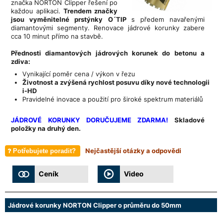
značka
NORTON Clipper
řešení po
každou aplikaci.
Trendem značky
jsou vyměnitelné prstýnky
O´TIP
s předem navařenými
diamantovými segmenty. Renovace jádrové korunky zabere
cca 10 minut přímo na stavbě.
Přednosti diamantových jádrových korunek do betonu a
zdiva:
Vynikající poměr cena / výkon v řezu
Životnost a zvýšená rychlost posuvu díky nové technologii
i-HD
Pravidelné inovace a použití pro široké spektrum materiálů
JÁDROVÉ KORUNKY DORUČUJEME ZDARMA!
Skladové
položky na druhý den.
Nejčastější otázky a odpovědi
Potřebujete poradit?
Ceník
Video
Jádrové korunky NORTON Clipper o průměru do 50mm