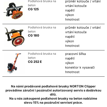
Podlahová bruska na
průměr kotouče / vrtání
beton
vrtání kotouče
CG 125
napětí
výkon
hmotnost
Podlahová bruska na
průměr kotouče / vrtání
beton
vrtání kotouče
CG 180
napětí
výkon
hmotnost
Podlahová bruska na
pracovní šířka
beton
napětí
CG 252 E
výkon
2
konektor k vysavači
hmotnost
Na námi prodávané podlahové brusky NORTON Clipper
provádíme záruční i pozáruční autorizovaný servis s dodávkou
dílů.
Na u nás zakoupené podlahové brusky na beton nabízíme
slevu 15% na pozáruční servisní práce.