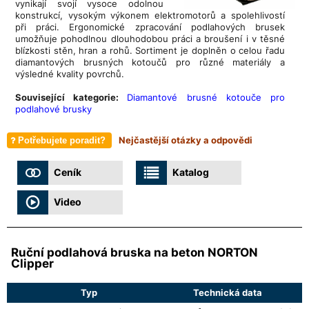
vynikají svojí vysoce odolnou
konstrukcí, vysokým výkonem elektromotorů a spolehlivostí
při práci. Ergonomické zpracování podlahových brusek
umožňuje pohodlnou dlouhodobou práci a broušení i v těsné
blízkosti stěn, hran a rohů. Sortiment je doplněn o celou řadu
diamantových brusných kotoučů pro různé materiály a
výsledné kvality povrchů.
Související kategorie:
Diamantové brusné kotouče pro
podlahové brusky
Nejčastější otázky a odpovědi
Potřebujete poradit?
Ceník
Katalog
Video
Ruční podlahová bruska na beton NORTON
Clipper
Typ
Technická data