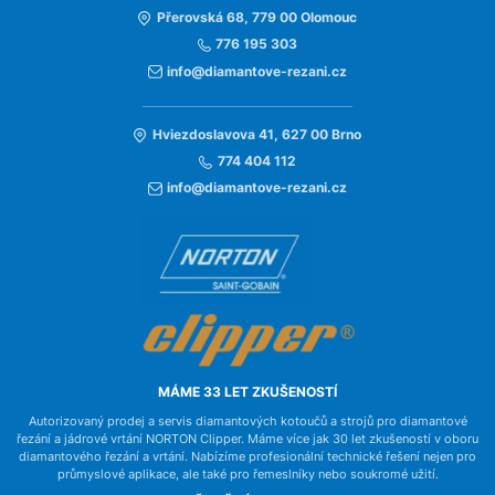
Přerovská 68, 779 00 Olomouc
776 195 303
info@diamantove-rezani.cz
Hviezdoslavova 41, 627 00 Brno
774 404 112
info@diamantove-rezani.cz
MÁME 33 LET ZKUŠENOSTÍ
Autorizovaný prodej a servis diamantových kotoučů a strojů pro diamantové
řezání a jádrové vrtání NORTON Clipper. Máme více jak 30 let zkušeností v oboru
diamantového řezání a vrtání. Nabízíme profesionální technické řešení nejen pro
průmyslové aplikace, ale také pro řemeslníky nebo soukromé užití.