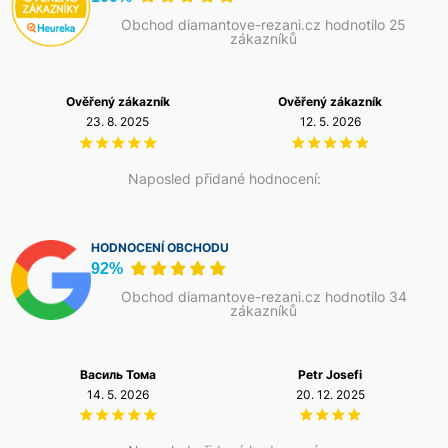
řady využívají celokovovou převodovku, rychlovýměnný
zalepování segmentů, nerovnoměrný úběr nebo zbytečně
systém diamantových nástrojů, možnost připojení
Obchod diamantove-rezani.cz hodnotilo 25
vysoké opotřebení.
Norton Clipper proto nabízí široký
zákazníků
průmyslového vysavače i vodního chlazení a u planetových
systém diamantových segmentů, PCD křídel i lešticích
modelů také technologii DCT (Dual Cut Technology), která
padů pro jednotlivé fáze přípravy a renovace betonových
umožňuje přepínání mezi agresivním broušením a jemným
podlah.
dokončovacím režimem.
Tyto konstrukční prvky zvyšují
Ověřený zákazník
Ověřený zákazník
produktivitu práce, snižují nároky na údržbu a umožňují
23. 8. 2025
12. 5. 2026
dosahovat konzistentních výsledků při broušení i leštění
betonových podlah.
Naposled přidané hodnocení:
HODNOCENÍ OBCHODU
92%
Obchod diamantove-rezani.cz hodnotilo 34
zákazníků
Василь Тома
Petr Josefi
14. 5. 2026
20. 12. 2025