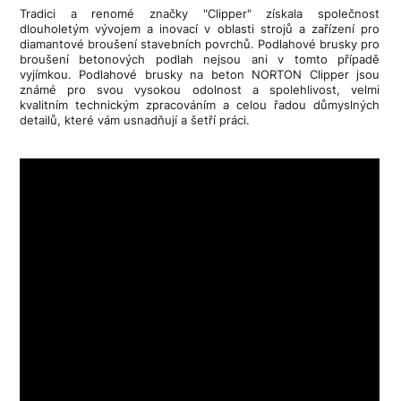
Tradici a renomé značky "Clipper" získala společnost
dlouholetým vývojem a inovací v oblasti strojů a zařízení pro
diamantové broušení stavebních povrchů. Podlahové brusky pro
broušení betonových podlah nejsou ani v tomto případě
vyjímkou. Podlahové brusky na beton NORTON Clipper jsou
známé pro svou vysokou odolnost a spolehlivost, velmi
kvalitním technickým zpracováním a celou řadou důmyslných
detailů, které vám usnadňují a šetří práci.