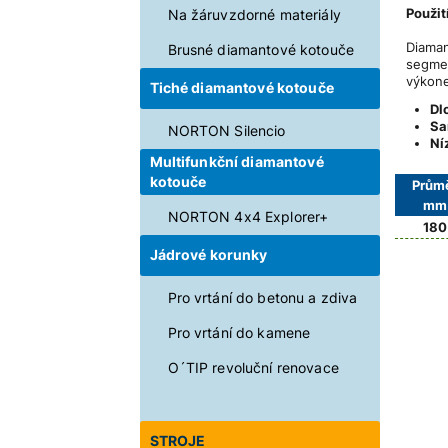
Použití
Na žáruvzdorné materiály
Diama
Brusné diamantové kotouče
segmen
výkon
Tiché diamantové kotouče
Dl
Sa
NORTON Silencio
Ní
Multifunkční diamantové
kotouče
Prům
mm
NORTON 4x4 Explorer+
180
Jádrové korunky
Pro vrtání do betonu a zdiva
Pro vrtání do kamene
O´TIP revoluční renovace
STROJE