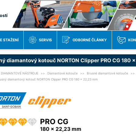
ostí
E STAŽENÍ
SERVIS
ODBORNÉ ČLÁNKY
KON
ný diamantový kotouč NORTON Clipper PRO CG 180 
DIAMANTOVÉ NÁSTROJE
Diamantové kotouče
Brusné diamantové kotouče
usný diamantový kotouč NORTON Clipper PRO CG 180 x 22,23 mm
PRO CG
180 x 22,23 mm