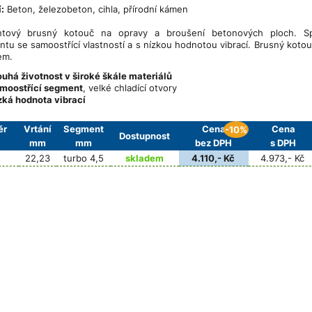
:
Beton, železobeton, cihla, přírodní kámen
ntový brusný kotouč na opravy a broušení betonových ploch. Spe
tu se samoostřící vlastností a s nízkou hodnotou vibrací. Brusný koto
em.
ouhá životnost v široké škále materiálů
moostřící segment
, velké chladící otvory
zká hodnota vibrací
ěr
Vrtání
Segment
Cena
Cena
-10%
Dostupnost
mm
mm
bez DPH
s DPH
22,23
turbo 4,5
skladem
4.110,- Kč
4.973,- Kč