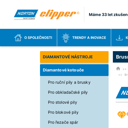
Máme 33 let zkušen
O SPOLEČNOSTI
TRENDY A INOVACE
K
Brus
DIAMANTOVÉ NÁSTROJE
Diamantové kotouče
Br
Pro ruční pily a brusky
Pro obkladačské pily
Pro stolové pily
Pro blokové pily
Pro řezače spár