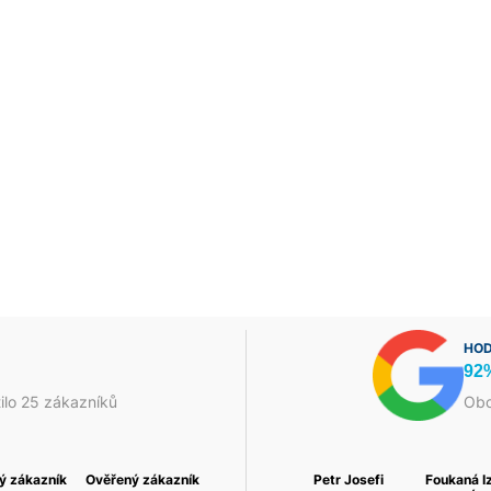
HOD
92
ilo 25 zákazníků
Obc
 a
ý zákazník
David Fojtek
Ověřený zákazník
Василь Тома
Ověřený zákazník
Petr Josefi
Foukaná I