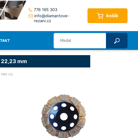
776 195 303
košík
info@diamantove-
rezani.cz
TAKT
x 22,23 mm
PRO CG