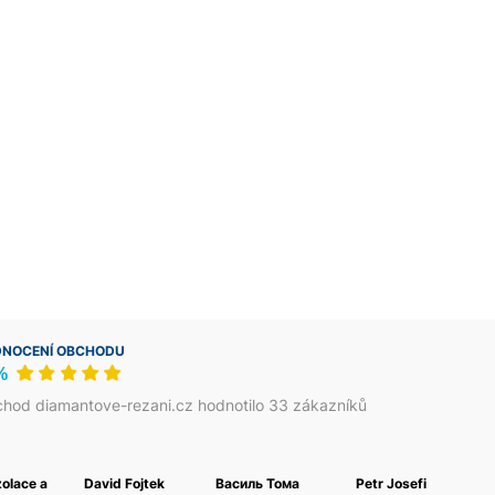
NOCENÍ OBCHODU
%
hod diamantove-rezani.cz hodnotilo 33 zákazníků
zolace a
David Fojtek
Василь Тома
Petr Josefi
Fouk