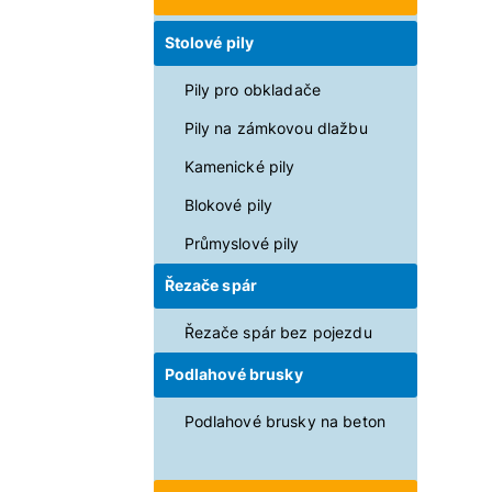
Stolové pily
Pily pro obkladače
Pily na zámkovou dlažbu
Kamenické pily
Blokové pily
Průmyslové pily
Řezače spár
Řezače spár bez pojezdu
Podlahové brusky
Podlahové brusky na beton