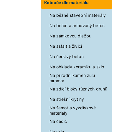
Kotouče dle materiálu
Na běžné stavební materiály
Na beton a armovaný beton
Na zámkovou dlažbu
Na asfalt a živici
Na čerstvý beton
Na obklady keramiku a sklo
Na přírodní kámen žulu
mramor
Na zdící bloky různých druhů
Na střešní krytiny
Na šamot a vyzdívkové
materiály
Na čedič
Na sklo