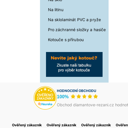
Na litinu
Na sklolaminát PVC a pryže
Pro záchranné složky a hasiče
Kotouče s přírubou
HODNOCENÍ OBCHODU
100%
Obchod diamantove-rezani.cz hodnot
Ověřený zákazník
Василь Тома
Ověřený zákazník
Petr Josefi
Ověřený zákazník
Foukaná Izolace
Ověřen