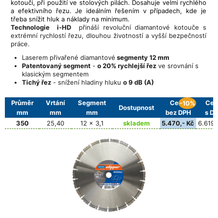
kotouči, při použití ve stolových pilách. Dosahuje velmi rychlého
a efektivního řezu. Je ideálním řešením v případech, kde je
třeba snížit hluk a náklady na minimum.
Technologie i-HD
přináší revoluční diamantové kotouče s
extrémní rychlostí řezu, dlouhou životností a vyšší bezpečností
práce.
Laserem přivařené diamantové
segmenty 12 mm
Patentovaný segment
-
o 20% rychlejší řez
ve srovnání s
klasickým segmentem
Tichý řez
- snížení hladiny hluku
o 9 dB (A)
Průměr
Vrtání
Segment
Cena
Cen
-10%
Dostupnost
mm
mm
mm
bez DPH
s D
350
25,40
12 x 3,1
skladem
5.470,- Kč
6.619,