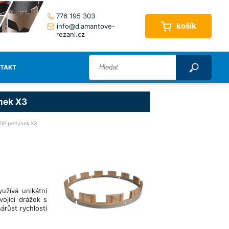
776 195 303
košík
info@diamantove-
rezani.cz
TAKT
nek X3
IP prstýnek X3
užívá unikátní
ojicí drážek s
árůst rychlosti