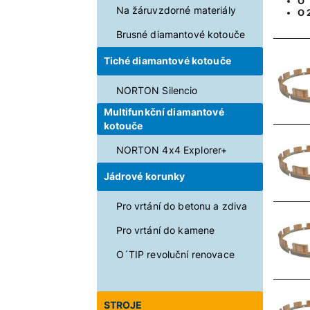
O´
Na žáruvzdorné materiály
O 
Brusné diamantové kotouče
Tiché diamantové kotouče
NORTON Silencio
Multifunkční diamantové
kotouče
NORTON 4x4 Explorer+
Jádrové korunky
Pro vrtání do betonu a zdiva
Pro vrtání do kamene
O´TIP revoluční renovace
STROJE