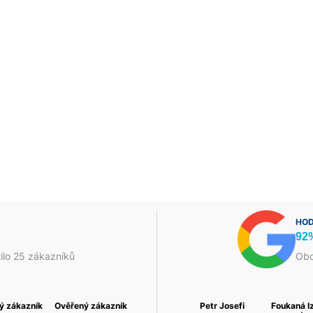
HOD
92
ilo 25 zákazníků
Obc
 a
ý zákazník
David Fojtek
Ověřený zákazník
Василь Тома
Ověřený zákazník
Petr Josefi
Foukaná I