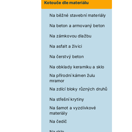
Kotouče dle materiálu
Na běžné stavební materiály
Na beton a armovaný beton
Na zámkovou dlažbu
Na asfalt a živici
Na čerstvý beton
Na obklady keramiku a sklo
Na přírodní kámen žulu
mramor
Na zdící bloky různých druhů
Na střešní krytiny
Na šamot a vyzdívkové
materiály
Na čedič
Na sklo