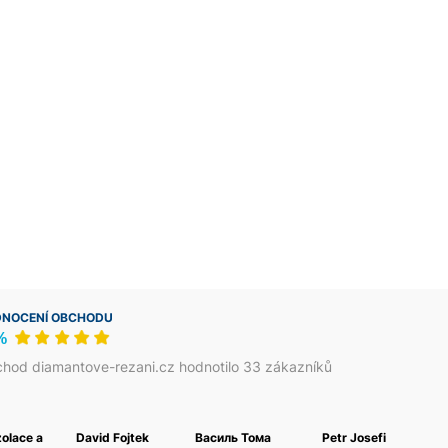
NOCENÍ OBCHODU
%
hod diamantove-rezani.cz hodnotilo 33 zákazníků
zolace a
David Fojtek
Василь Тома
Petr Josefi
Fouk