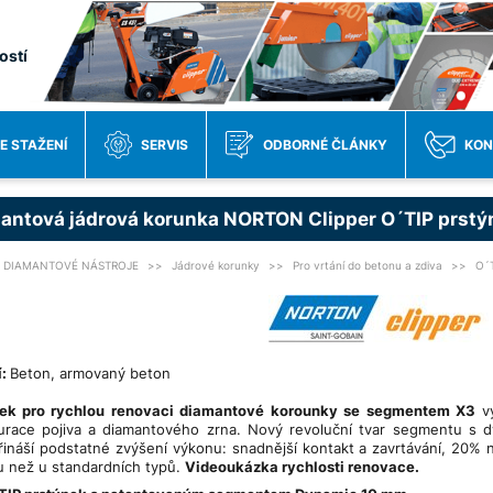
ostí
E STAŽENÍ
SERVIS
ODBORNÉ ČLÁNKY
KON
antová jádrová korunka NORTON Clipper O´TIP prstý
DIAMANTOVÉ NÁSTROJE
Jádrové korunky
Pro vrtání do betonu a zdiva
O´T
í:
Beton, armovaný beton
nek pro rychlou renovaci diamantové korounky se segmentem X3
vy
urace pojiva a diamantového zrna. Nový revoluční tvar segmentu s dv
přináší podstatné zvýšení výkonu: snadnější kontakt a zavrtávání, 20% n
 než u standardních typů.
Videoukázka rychlosti renovace.