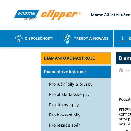
Máme 33 let zkušen
O SPOLEČNOSTI
TRENDY A INOVACE
K
Diam
DIAMANTOVÉ NÁSTROJE
Diamantové kotouče
Pro ruční pily a brusky
Pro obkladačské pily
Použit
Pro stolové pily
Prstý
konfig
Pro blokové pily
břity 
posuvu
Pro řezače spár