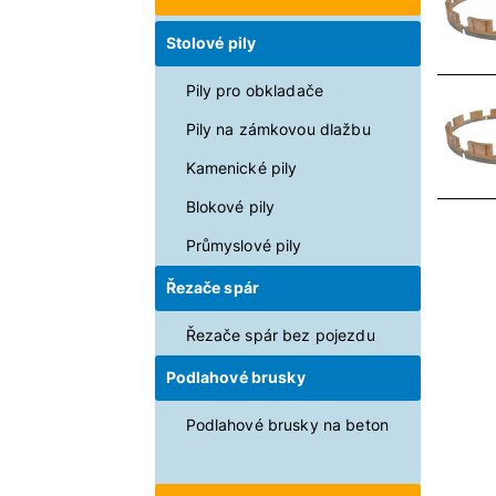
Stolové pily
Pily pro obkladače
Pily na zámkovou dlažbu
Kamenické pily
Blokové pily
Průmyslové pily
Řezače spár
Řezače spár bez pojezdu
Podlahové brusky
Podlahové brusky na beton