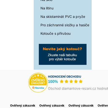
Na litinu
Na sklolaminát PVC a pryže
Pro záchranné složky a hasiče
Kotouče s přírubou
HODNOCENÍ OBCHODU
100%
Obchod diamantove-rezani.cz hodnot
Ověřený zákazník
Василь Тома
Ověřený zákazník
Petr Josefi
Ověřený zákazník
Foukaná Izolace
Ověřen