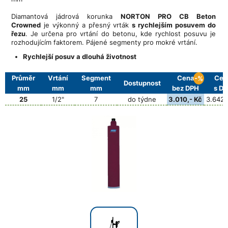
Diamantová jádrová korunka
NORTON PRO CB Beton
Crowned
je výkonný a přesný vrták
s rychlejším posuvem do
řezu
. Je určena pro vrtání do betonu, kde rychlost posuvu je
rozhodujícím faktorem. Pájené segmenty pro mokré vrtání.
Rychlejší posuv a dlouhá životnost
Průměr
Vrtání
Segment
Cena
Cen
-%
Dostupnost
mm
mm
mm
bez DPH
s D
25
1/2"
7
do týdne
3.010,- Kč
3.642,