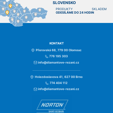
SLOVENSKO
PRODUKTY SKLADEM
ODESÍLÁME DO 24 HODIN
KONTAKT
Přerovská 68, 779 00 Olomouc
776 195 303
info@diamantove-rezani.cz
Hviezdoslavova 41, 627 00 Brno
774 404 112
info@diamantove-rezani.cz