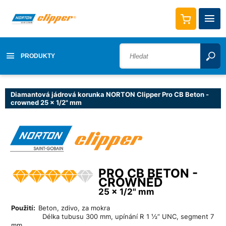
PRODUKTY
Diamantová jádrová korunka NORTON Clipper Pro CB Beton -
crowned 25 x 1/2" mm
PRO CB BETON -
CROWNED
25 x 1/2" mm
Použití:
Beton, zdivo, za mokra
Délka tubusu 300 mm, upínání R 1 ½” UNC, segment 7
mm