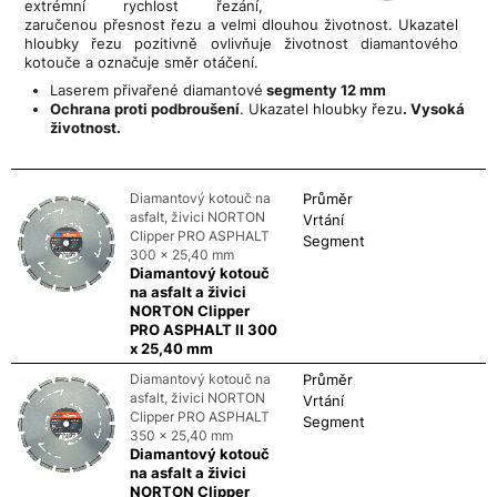
extrémní rychlost řezání,
zaručenou přesnost řezu a velmi dlouhou životnost. Ukazatel
hloubky řezu pozitivně ovlivňuje životnost diamantového
kotouče a označuje směr otáčení.
Laserem přivařené diamantové
segmenty 12 mm
Ochrana proti podbroušení
. Ukazatel hloubky řezu
. Vysoká
životnost.
Diamantový kotouč na
Průměr
asfalt, živici NORTON
Vrtání
Clipper PRO ASPHALT
Segment
300 x 25,40 mm
Diamantový kotouč
na asfalt a živici
NORTON Clipper
PRO ASPHALT II 300
x 25,40 mm
Diamantový kotouč na
Průměr
asfalt, živici NORTON
Vrtání
Clipper PRO ASPHALT
Segment
350 x 25,40 mm
Diamantový kotouč
na asfalt a živici
NORTON Clipper