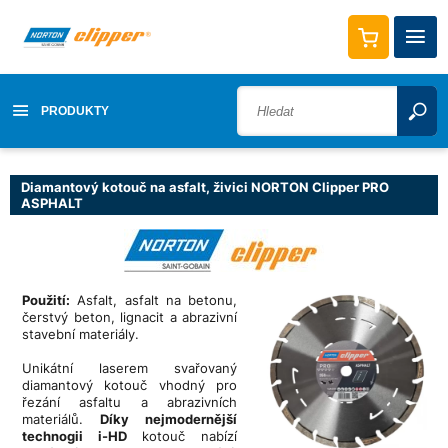
PRODUKTY
Diamantový kotouč na asfalt, živici NORTON Clipper PRO
ASPHALT
Použití:
Asfalt, asfalt na betonu,
čerstvý beton, lignacit a abrazivní
stavební materiály.
Unikátní laserem svařovaný
diamantový kotouč vhodný pro
řezání asfaltu a abrazivních
materiálů.
Díky nejmodernější
technogii i-HD
kotouč nabízí