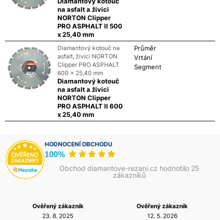
Diamantový kotouč
na asfalt a živici
NORTON Clipper
PRO ASPHALT II 500
x 25,40 mm
Diamantový kotouč na
Průměr
asfalt, živici NORTON
Vrtání
Clipper PRO ASPHALT
Segment
600 x 25,40 mm
Diamantový kotouč
na asfalt a živici
NORTON Clipper
PRO ASPHALT II 600
x 25,40 mm
HODNOCENÍ OBCHODU
100%
Obchod diamantove-rezani.cz hodnotilo 25
zákazníků
Ověřený zákazník
Ověřený zákazník
23. 8. 2025
12. 5. 2026