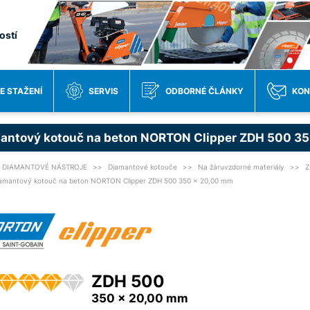
ostí
E STAŽENÍ
SERVIS
ODBORNÉ ČLÁNKY
KON
antový kotouč na beton NORTON Clipper ZDH 500 3
DIAMANTOVÉ NÁSTROJE
Diamantové kotouče
Na žáruvzdorné materiály
Z
amantový kotouč na beton NORTON Clipper ZDH 500 350 x 20,00 mm
ZDH 500
350 x 20,00 mm