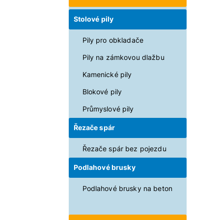
Stolové pily
Pily pro obkladače
Pily na zámkovou dlažbu
Kamenické pily
Blokové pily
Průmyslové pily
Řezače spár
Řezače spár bez pojezdu
Podlahové brusky
Podlahové brusky na beton