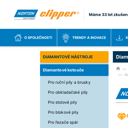
Máme 33 let zkušen
O SPOLEČNOSTI
TRENDY A INOVACE
K
Diam
DIAMANTOVÉ NÁSTROJE
Diamantové kotouče
Di
Pro ruční pily a brusky
Pro obkladačské pily
Pro stolové pily
Pro blokové pily
Pro řezače spár