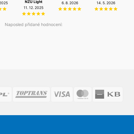
NZÚ Light
 2025
6. 8. 2026
14. 5. 2026
2
11. 12. 2025
Naposled přidané hodnocení: