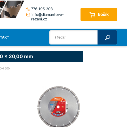
776 195 303
košík
info@diamantove-
rezani.cz
TAKT
50 x 20,00 mm
DH 500