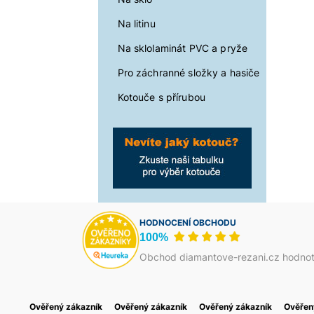
Na litinu
Na sklolaminát PVC a pryže
Pro záchranné složky a hasiče
Kotouče s přírubou
HODNOCENÍ OBCHODU
100%
Obchod diamantove-rezani.cz hodnot
Ověřený zákazník
Jakub Škrha
Ověřený zákazník
Василь Тома
Ověřený zákazník
Petr Josefi
Ověřen