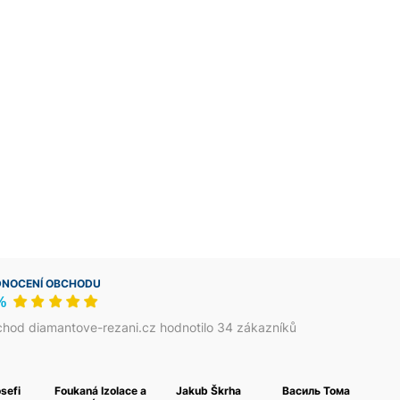
NOCENÍ OBCHODU
%
hod diamantove-rezani.cz hodnotilo 34 zákazníků
osefi
Foukaná Izolace a
Jakub Škrha
Василь Тома