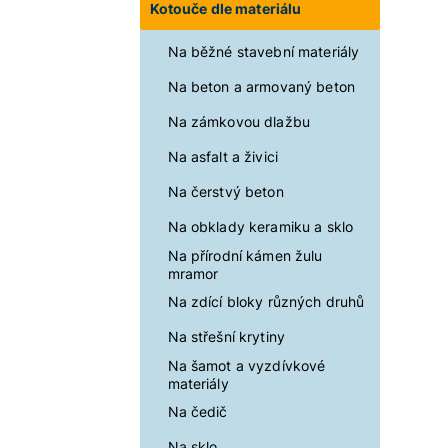
Kotouče dle materiálu
Na běžné stavební materiály
Na beton a armovaný beton
Na zámkovou dlažbu
Na asfalt a živici
Na čerstvý beton
Na obklady keramiku a sklo
Na přírodní kámen žulu
mramor
Na zdící bloky různých druhů
Na střešní krytiny
Na šamot a vyzdívkové
materiály
Na čedič
Na sklo