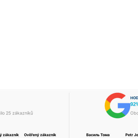
HOD
92
ilo 25 zákazníků
Obc
ý zákazník
Foukaná Izolace a
Ověřený zákazník
Jakub Škrha
Ověřený zákazník
Василь Тома
Petr J