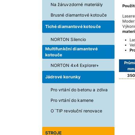
Na žáruvzdorné materiály
Použití
Brusné diamantové kotouče
Lasere
Modern
Výkonn
Tiché diamantové kotouče
materi
NORTON Silencio
La
Ve
Multifunkční diamantové
Pr
kotouče
Prům
NORTON 4x4 Explorer+
mm
350
Jádrové korunky
Pro vrtání do betonu a zdiva
Pro vrtání do kamene
O´TIP revoluční renovace
STROJE