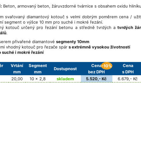
:
Beton, armovaný beton, žáruvzdorné tvárnice s obsahem oxidu hliníku
m svařovaný diamantový kotouč s velmi dobrým poměrem cena / užit
í segment o výšce 10 mm pro suché i mokré řezání.
ý kotouč určený pro řezání betonu a středně tvrdých a
tvrdých žá
álů
.
serem přivařené diamantové
segmenty 10mm
lmi vhodný kotouč pro řezače spár
s extrémně vysokou životností
o suché i mokré řezání
ěr
Vrtání
Segment
Cena
Cena
-10%
Dostupnost
mm
mm
bez DPH
s DPH
20,00
10 x 2,8
skladem
5.520,- Kč
6.679,- Kč