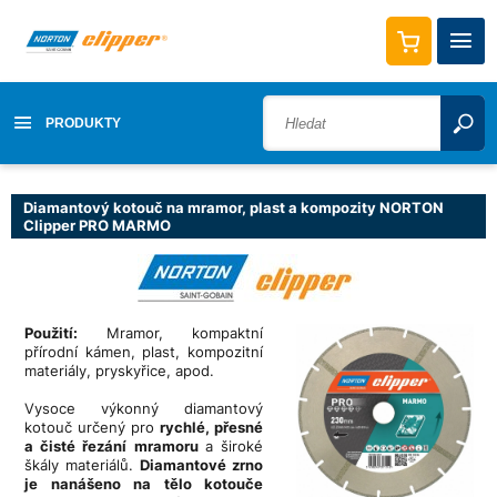
PRODUKTY
Diamantový kotouč na mramor, plast a kompozity NORTON
Clipper PRO MARMO
Použití:
Mramor, kompaktní
přírodní kámen, plast, kompozitní
materiály, pryskyřice, apod.
Vysoce výkonný diamantový
kotouč určený pro
rychlé, přesné
a čisté řezání mramoru
a široké
škály materiálů.
Diamantové zrno
je nanášeno na tělo kotouče