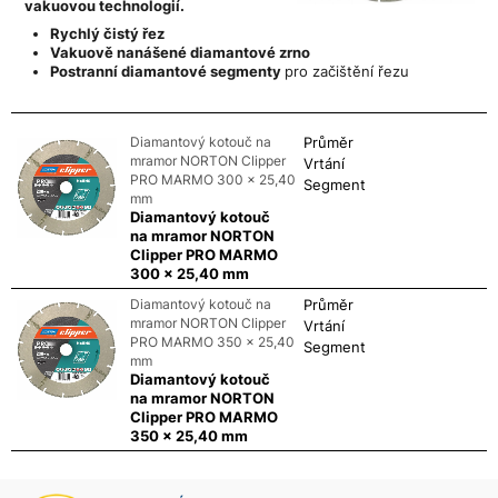
vakuovou technologií.
Rychlý čistý řez
Vakuově nanášené diamantové zrno
Postranní diamantové segmenty
pro začištění řezu
Diamantový kotouč na
Průměr
mramor NORTON Clipper
Vrtání
PRO MARMO 300 x 25,40
Segment
mm
Diamantový kotouč
na mramor NORTON
Clipper PRO MARMO
300 x 25,40 mm
Diamantový kotouč na
Průměr
mramor NORTON Clipper
Vrtání
PRO MARMO 350 x 25,40
Segment
mm
Diamantový kotouč
na mramor NORTON
Clipper PRO MARMO
350 x 25,40 mm