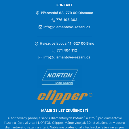
KONTAKT
Přerovská 68, 779 00 Olomouc
776 195 303
info@diamantove-rezani.cz
Hviezdoslavova 41, 627 00 Brno
774 404 112
info@diamantove-rezani.cz
MÁME 33 LET ZKUŠENOSTÍ
Autorizovaný prodej a servis diamantových kotoučů a strojů pro diamantové
řezání a jádrové vrtání NORTON Clipper. Máme více jak 30 let zkušeností v oboru
diamantového řezání a vrtání. Nabízíme profesionální technické řešení nejen pro