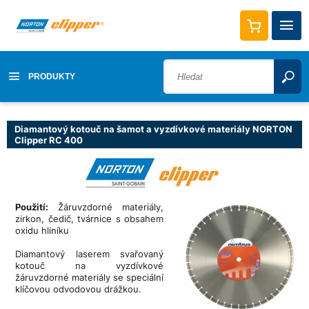
PRODUKTY
Diamantový kotouč na šamot a vyzdívkové materiály NORTON
Clipper RC 400
Použití:
Žáruvzdorné materiály,
zirkon, čedič, tvárnice s obsahem
oxidu hliníku
Diamantový laserem svařovaný
kotouč na vyzdívkové
žáruvzdorné materiály se speciální
klíčovou odvodovou drážkou.