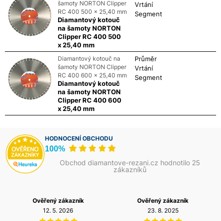
šamoty NORTON Clipper
Vrtání
RC 400 500 x 25,40 mm
Segment
Diamantový kotouč
na šamoty NORTON
Clipper RC 400 500
x 25,40 mm
Diamantový kotouč na
Průměr
šamoty NORTON Clipper
Vrtání
RC 400 600 x 25,40 mm
Segment
Diamantový kotouč
na šamoty NORTON
Clipper RC 400 600
x 25,40 mm
HODNOCENÍ OBCHODU
100%
Obchod diamantove-rezani.cz hodnotilo 25
zákazníků
Ověřený zákazník
Ověřený zákazník
12. 5. 2026
23. 8. 2025