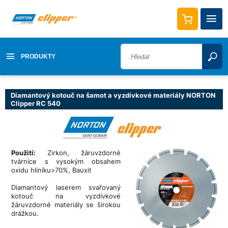
PRODUKTY
Diamantový kotouč na šamot a vyzdívkové materiály NORTON
Clipper RC 540
Použití:
Zirkon, žáruvzdorné
tvárnice s vysokým obsahem
oxidu hliníku>70%, Bauxit
Diamantový laserem svařovaný
kotouč na vyzdívkové
žáruvzdorné materiály se širokou
drážkou.