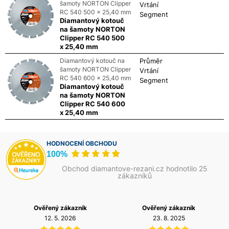
šamoty NORTON Clipper
Vrtání
RC 540 500 x 25,40 mm
Segment
Diamantový kotouč
na šamoty NORTON
Clipper RC 540 500
x 25,40 mm
Diamantový kotouč na
Průměr
šamoty NORTON Clipper
Vrtání
RC 540 600 x 25,40 mm
Segment
Diamantový kotouč
na šamoty NORTON
Clipper RC 540 600
x 25,40 mm
HODNOCENÍ OBCHODU
100%
Obchod diamantove-rezani.cz hodnotilo 25
zákazníků
Ověřený zákazník
Ověřený zákazník
12. 5. 2026
23. 8. 2025