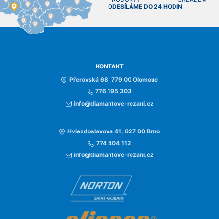
ODESÍLÁME DO 24 HODIN
KONTAKT
Přerovská 68, 779 00 Olomouc
776 195 303
info@diamantove-rezani.cz
Hviezdoslavova 41, 627 00 Brno
774 404 112
info@diamantove-rezani.cz