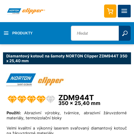
PRODUKTY
Diamantový kotouč na šamoty NORTON Clipper ZDM944T 350
x 25,40 mm
ZDM944T
350 x 25,40 mm
Použití:
Abrazivní výrobky, tvárnice, abrazivní žáruvzdorné
materiály, termoizolační bloky
Velmi kvalitní a výkonný laserem svařovaný diamantový kotouč
na žáruvzdorné materiály.