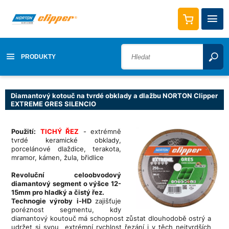
PRODUKTY
Diamantový kotouč na tvrdé obklady a dlažbu NORTON Clipper
EXTREME GRES SILENCIO
Použití:
TICHÝ ŘEZ
-
extrémně
tvrdé keramické obklady,
porcelánové dlaždice, terakota,
mramor, kámen, žula, břidlice
Revoluční celoobvodový
diamantový segment o výšce 12-
15mm pro hladký a čistý řez.
T
echnogie výroby i-HD
zajišťuje
poréznost segmentu, kdy
diamantový koutouč má schopnost zůstat dlouhodobě ostrý a
udržet si svou extrémní rychlost řezání i v těch nejtvrdších