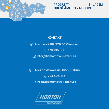
PRODUKTY SKLADEM
ODESÍLÁME DO 24 HODIN
KONTAKT
Přerovská 68, 779 00 Olomouc
776 195 303
info@diamantove-rezani.cz
Hviezdoslavova 41, 627 00 Brno
774 404 112
info@diamantove-rezani.cz