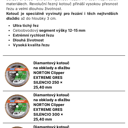
materiálech. Revoluční řezný kotouč přináší vysokou přesnost
řezu a velmi dlouhou životnost.
Kotouč je speciálně vyvinutý pro řezání i těch nejtvrdších
dlaždic
až do hloubky 3 cm.
Ultra tichý řez
Celoobvodový
segment výšky 12-15 mm
Extrémní rychlost řezu
Dlouhá životnost
Vysoká kvalita řezu
Diamantový kotouč
na obklady a dlažbu
NORTON Clipper
EXTREME GRES
SILENCIO 250 x
25,40 mm
Diamantový kotouč
na obklady a dlažbu
NORTON Clipper
EXTREME GRES
SILENCIO 300 x
25,40 mm
Diamantový kotouč