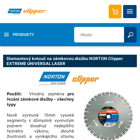
PRODUKTY
Diamantový kotouč na zámkovou dlažbu NORTON Clipper
EXTREME UNIVERSAL LASER
Použití:
Vhodný zejména
pro
řezání zámkové dlažby - všechny
typy
Nově vyvinuté 15mm vysoké
segmenty s důmyslně vyvinutým
pojivem dosahují nejlepšího
řezného výkonu, dlouhé
životnosti a vynikajícího útlumu