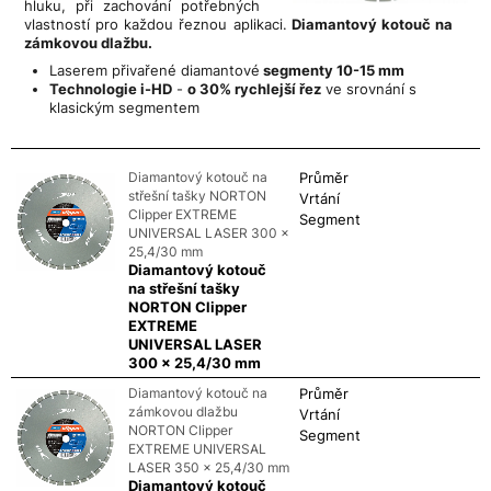
hluku, při zachování potřebných
vlastností pro každou řeznou aplikaci.
Diamantový kotouč na
zámkovou dlažbu.
Laserem přivařené diamantové
segmenty 10-15 mm
Technologie i-HD
-
o 30% rychlejší řez
ve srovnání s
klasickým segmentem
Diamantový kotouč na
Průměr
střešní tašky NORTON
Vrtání
Clipper EXTREME
Segment
UNIVERSAL LASER 300 x
25,4/30 mm
Diamantový kotouč
na střešní tašky
NORTON Clipper
EXTREME
UNIVERSAL LASER
300 x 25,4/30 mm
Diamantový kotouč na
Průměr
zámkovou dlažbu
Vrtání
NORTON Clipper
Segment
EXTREME UNIVERSAL
LASER 350 x 25,4/30 mm
Diamantový kotouč