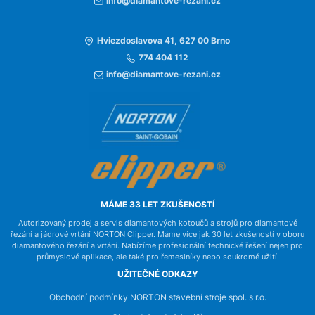
info@diamantove-rezani.cz
Hviezdoslavova 41, 627 00 Brno
774 404 112
info@diamantove-rezani.cz
MÁME 33 LET ZKUŠENOSTÍ
Autorizovaný prodej a servis diamantových kotoučů a strojů pro diamantové
řezání a jádrové vrtání NORTON Clipper. Máme více jak 30 let zkušeností v oboru
diamantového řezání a vrtání. Nabízíme profesionální technické řešení nejen pro
průmyslové aplikace, ale také pro řemeslníky nebo soukromé užití.
UŽITEČNÉ ODKAZY
Obchodní podmínky NORTON stavební stroje spol. s r.o.