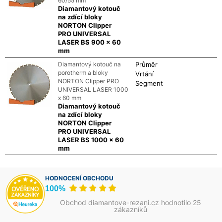
60/55 mm
Diamantový kotouč
na zdící bloky
NORTON Clipper
PRO UNIVERSAL
LASER BS 900 x 60
mm
Diamantový kotouč na
Průměr
porotherm a bloky
Vrtání
NORTON Clipper PRO
Segment
UNIVERSAL LASER 1000
x 60 mm
Diamantový kotouč
na zdící bloky
NORTON Clipper
PRO UNIVERSAL
LASER BS 1000 x 60
mm
HODNOCENÍ OBCHODU
100%
Obchod diamantove-rezani.cz hodnotilo 25
zákazníků