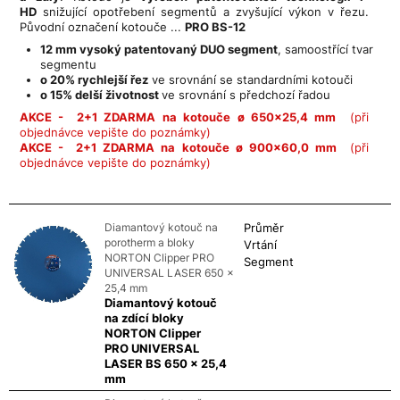
HD
snižující opotřebení segmentů a zvyšující výkon v řezu.
Původní označení kotouče ...
PRO BS-12
12 mm vysoký patentovaný DUO segment
, samoostřící tvar
segmentu
o 20% rychlejší řez
ve srovnání se standardními kotouči
o 15% delší životnost
ve srovnání s předchozí řadou
AKCE - 2+1 ZDARMA na kotouče ø 650x25,4 mm
(při
objednávce vepište do poznámky)
AKCE - 2+1 ZDARMA na kotouče ø 900x60,0 mm
(při
objednávce vepište do poznámky)
Diamantový kotouč na
Průměr
porotherm a bloky
Vrtání
NORTON Clipper PRO
Segment
UNIVERSAL LASER 650 x
25,4 mm
Diamantový kotouč
na zdící bloky
NORTON Clipper
PRO UNIVERSAL
LASER BS 650 x 25,4
mm