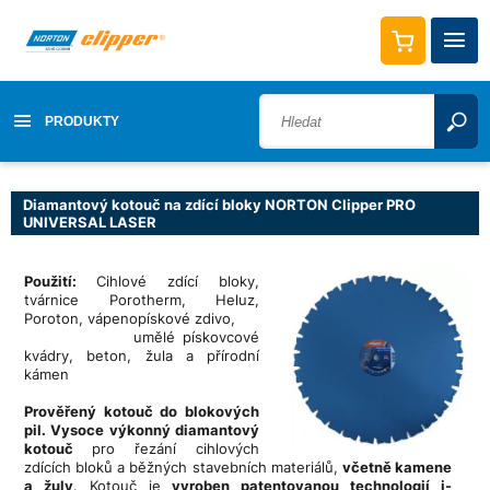
PRODUKTY
Diamantový kotouč na zdící bloky NORTON Clipper PRO
UNIVERSAL LASER
Použití:
Cihlové zdící bloky,
tvárnice Porotherm, Heluz,
Poroton, vápenopískové zdivo,
umělé pískovcové
kvádry, beton, žula a přírodní
kámen
Prověřený kotouč do blokových
pil.
Vysoce výkonný diamantový
kotouč
pro řezání cihlových
zdících bloků a běžných stavebních materiálů,
včetně kamene
a žuly
. Kotouč je
vyroben patentovanou technologií i-