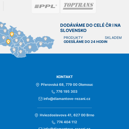
DODÁVÁME DO CELÉ ČR I NA
SLOVENSKO
PRODUKTY SKLADEM
ODESÍLÁME DO 24 HODIN
KONTAKT
Přerovská 68, 779 00 Olomouc
776 195 303
info@diamantove-rezani.cz
Hviezdoslavova 41, 627 00 Brno
774 404 112