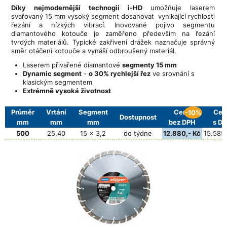
Díky nejmodernější technogii i-HD
umožňuje laserem
svařovaný 15 mm vysoký segment dosahovat vynikající rychlosti
řezání a nízkých vibrací. Inovované pojivo segmentu
diamantového kotouče je zaměřeno především na řezání
tvrdých materiálů. Typické zakřivení drážek naznačuje správný
směr otáčení kotouče a vynáší odbroušený materiál.
Laserem přivařené diamantové
segmenty 15 mm
Dynamic segment
-
o 30% rychlejší řez
ve srovnání s
klasickým segmentem
Extrémně vysoká životnost
Průměr
Vrtání
Segment
Cena
Cen
-10%
Dostupnost
mm
mm
mm
bez DPH
s D
500
25,40
15 x 3,2
do týdne
12.880,- Kč
15.585,