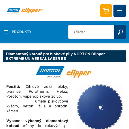
PRODUKTY
Diamantový kotouč pro blokové pily NORTON Clipper
EXTREME UNIVERSAL LASER BS
Použití:
Cihlové zdící bloky,
tvárnice Porotherm, Heluz,
Poroton, vápenopískové zdivo,
umělé pískovcové
kvádry, beton, žula a přírodní
kámen
Vysoce výkonný diamantový
kotouč
určený do blokových pil