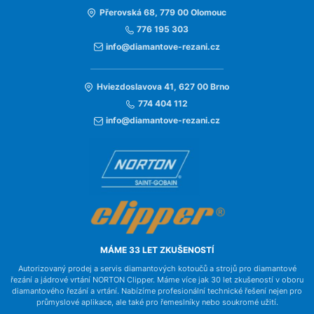
Přerovská 68, 779 00 Olomouc
776 195 303
info@diamantove-rezani.cz
Hviezdoslavova 41, 627 00 Brno
774 404 112
info@diamantove-rezani.cz
MÁME 33 LET ZKUŠENOSTÍ
Autorizovaný prodej a servis diamantových kotoučů a strojů pro diamantové
řezání a jádrové vrtání NORTON Clipper. Máme více jak 30 let zkušeností v oboru
diamantového řezání a vrtání. Nabízíme profesionální technické řešení nejen pro
průmyslové aplikace, ale také pro řemeslníky nebo soukromé užití.