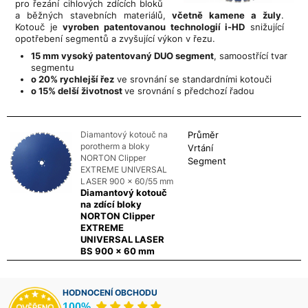
pro řezání cihlových zdících bloků
a běžných stavebních materiálů,
včetně kamene a žuly
.
Kotouč je
vyroben patentovanou technologií i-HD
snižující
opotřebení segmentů a zvyšující výkon v řezu.
15 mm vysoký patentovaný DUO segment
, samoostřící tvar
segmentu
o 20% rychlejší řez
ve srovnání se standardními kotouči
o 15% delší životnost
ve srovnání s předchozí řadou
Diamantový kotouč na
Průměr
porotherm a bloky
Vrtání
NORTON Clipper
Segment
EXTREME UNIVERSAL
LASER 900 x 60/55 mm
Diamantový kotouč
na zdící bloky
NORTON Clipper
EXTREME
UNIVERSAL LASER
BS 900 x 60 mm
HODNOCENÍ OBCHODU
100%