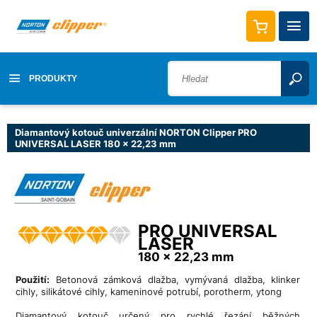
PRODUKTY
Diamantový kotouč univerzální NORTON Clipper PRO
UNIVERSAL LASER 180 x 22,23 mm
PRO UNIVERSAL
LASER
180 x 22,23 mm
Použití:
Betonová zámková dlažba, vymývaná dlažba, klinker
cihly, silikátové cihly, kameninové potrubí, porotherm, ytong
Diamantový kotouč určený pro rychlé řezání běžných