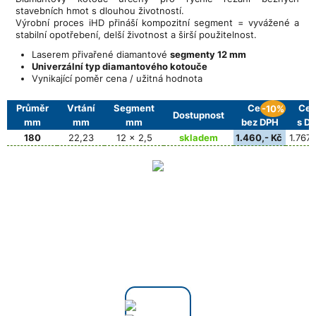
stavebních hmot s dlouhou životností.
Výrobní proces iHD přináší kompozitní segment = vyvážené a
stabilní opotřebení, delší životnost a širší použitelnost.
Laserem přivařené diamantové
segmenty 12 mm
Univerzální typ diamantového kotouče
Vynikající poměr cena / užitná hodnota
Průměr
Vrtání
Segment
Cena
Cen
-10%
Dostupnost
mm
mm
mm
bez DPH
s D
180
22,23
12 x 2,5
skladem
1.460,- Kč
1.767,