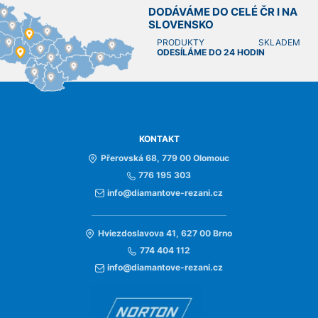
DODÁVÁME DO CELÉ ČR I NA
SLOVENSKO
PRODUKTY SKLADEM
ODESÍLÁME DO 24 HODIN
KONTAKT
Přerovská 68, 779 00 Olomouc
776 195 303
info@diamantove-rezani.cz
Hviezdoslavova 41, 627 00 Brno
774 404 112
info@diamantove-rezani.cz