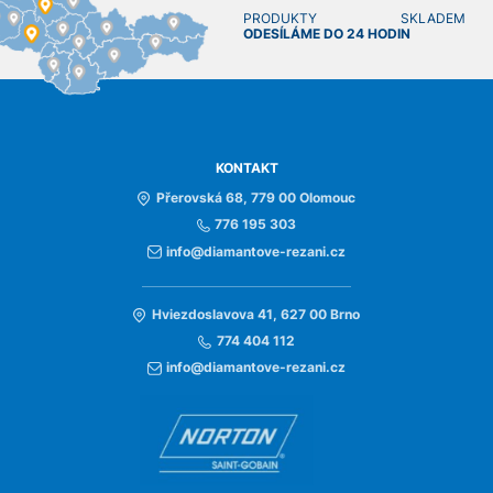
PRODUKTY SKLADEM
ODESÍLÁME DO 24 HODIN
KONTAKT
Přerovská 68, 779 00 Olomouc
776 195 303
info@diamantove-rezani.cz
Hviezdoslavova 41, 627 00 Brno
774 404 112
info@diamantove-rezani.cz