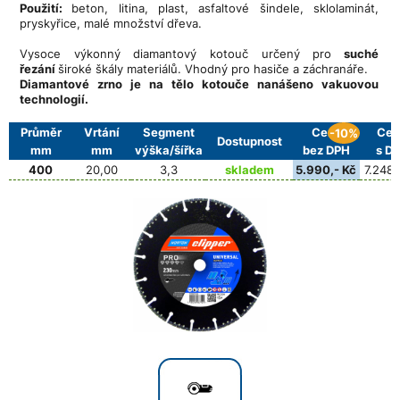
Použití:
beton, litina, plast, asfaltové šindele, sklolaminát,
pryskyřice, malé množství dřeva.
Vysoce výkonný diamantový kotouč určený pro
suché
řezání
široké škály materiálů. Vhodný pro hasiče a záchranáře.
Diamantové zrno je na tělo kotouče nanášeno vakuovou
technologií.
.
Průměr
Vrtání
Segment
Cena
Cen
-10%
Dostupnost
mm
mm
výška/šířka
bez DPH
s D
400
20,00
3,3
skladem
5.990,- Kč
7.248,