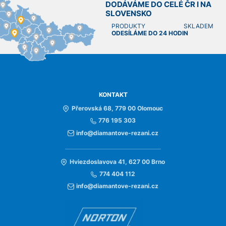
DODÁVÁME DO CELÉ ČR I NA
SLOVENSKO
PRODUKTY SKLADEM
ODESÍLÁME DO 24 HODIN
KONTAKT
Přerovská 68, 779 00 Olomouc
776 195 303
info@diamantove-rezani.cz
Hviezdoslavova 41, 627 00 Brno
774 404 112
info@diamantove-rezani.cz