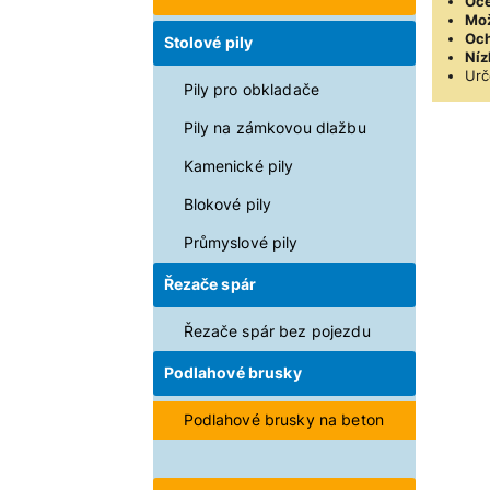
Oce
Mož
Och
Stolové pily
Níz
Urč
Pily pro obkladače
Pily na zámkovou dlažbu
Kamenické pily
Blokové pily
Průmyslové pily
Řezače spár
Řezače spár bez pojezdu
Podlahové brusky
Podlahové brusky na beton