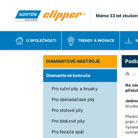
Máme 33 let zkušen
O SPOLEČNOSTI
TRENDY A INOVACE
K
Podl
DIAMANTOVÉ NÁSTROJE
Diamantové kotouče
Na ná
Pro ruční pily a brusky
příslu
Pro obkladačské pily
Jedno
bruska
Pro stolové pily
Přední
Pro blokové pily
práci 
vysava
Pro řezače spár
ochran