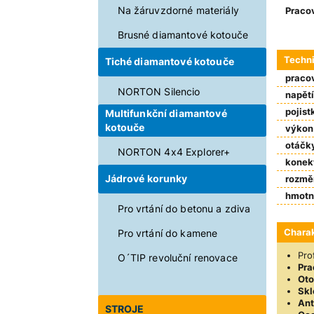
Na žáruvzdorné materiály
Pracov
Urče
Brusné diamantové kotouče
Techn
Tiché diamantové kotouče
pracov
NORTON Silencio
napětí
pojist
Multifunkční diamantové
kotouče
výkon
otáčky
NORTON 4x4 Explorer+
konekt
Jádrové korunky
rozměr
hmotn
Pro vrtání do betonu a zdiva
Charak
Pro vrtání do kamene
Pro
O´TIP revoluční renovace
Pra
Oto
Skl
Ant
STROJE