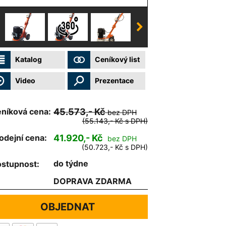
Katalog
Ceníkový list
Video
Prezentace
níková cena:
45.573,- Kč
bez DPH
(55.143,- Kč s DPH)
odejní cena:
41.920,- Kč
bez DPH
(50.723,- Kč s DPH)
do týdne
stupnost:
DOPRAVA ZDARMA
OBJEDNAT