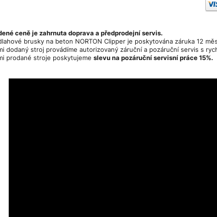
ené ceně je zahrnuta doprava a předprodejní servis.
lahové brusky na beton NORTON Clipper je poskytována záruka 12 mě
i dodaný stroj provádíme autorizovaný záruční a pozáruční servis s ryc
i prodané stroje poskytujeme
slevu na pozáruční servisní práce 15%.