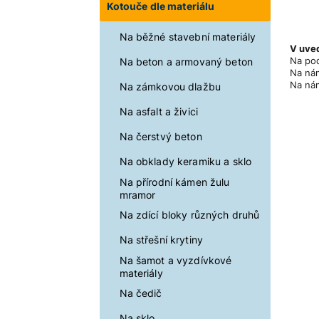
Kotouče dle materiálu
Na běžné stavební materiály
V uved
Na pod
Na beton a armovaný beton
Na nám
Na nám
Na zámkovou dlažbu
Na asfalt a živici
Na čerstvý beton
Na obklady keramiku a sklo
Na přírodní kámen žulu
mramor
Na zdící bloky různých druhů
Na střešní krytiny
Na šamot a vyzdívkové
materiály
Na čedič
Na sklo