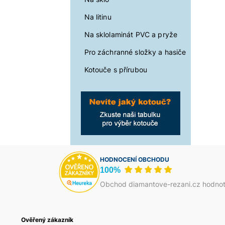
Na litinu
Na sklolaminát PVC a pryže
Pro záchranné složky a hasiče
Kotouče s přírubou
HODNOCENÍ OBCHODU
100%
Obchod diamantove-rezani.cz hodnot
zník
Ověřený zákazník
Jakub Škrha
Василь Тома
Petr Josefi