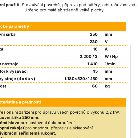
ní použití:
Srovnávání povrchů, příprava pod nátěry, odstraňování vad a
no pro malé až středně velké plochy.
ické parametry
ní šířka
250
mm
230
V
ka
16
A
2.200 / 3
W / Hp
 nástroje
1.410
1/min
or k vysavači
45
mm
y stroje (d x š x v)
1.180x520x1.150
mm
ost
60
kg
teristika a přednosti
fesionální zařízení pro úpravu všech povrchů o výkonu 2,2 kW.
covní šířka 250 mm
.
čná hlava
pro nastavení úhlu broušení.
opná rukojeť
pro snadnou přepravu a skladování.
ivibrační seříditelná rukojeť.