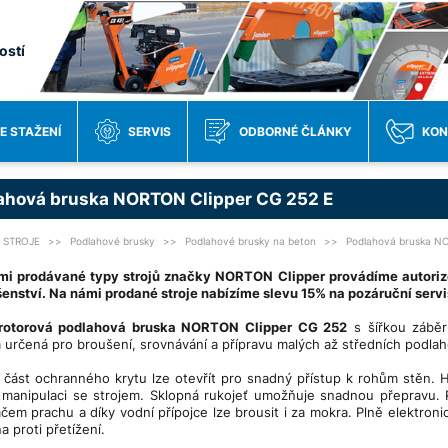
ostí
E STAŽENÍ
SERVIS
ODBORNÉ ČLÁNKY
KON
ahová bruska NORTON Clipper CG 252 E
STROJE
Podlahové brusky
Podlahové brusky na beton
Podlahová bruska NO
mi prodávané typy strojů značky NORTON Clipper provádíme autorizo
šenství. Na námi prodané stroje nabízíme slevu 15% na pozáruční servi
rotorová podlahová bruska NORTON Clipper CG 252
s šířkou záběr
 určená pro broušení, srovnávání a přípravu malých až středních podlah
 část ochranného krytu lze otevřít pro snadný přístup k rohům stě
i manipulaci se strojem. Sklopná rukojeť umožňuje snadnou přepravu.
čem prachu a díky vodní přípojce lze brousit i za mokra. Plně elektronic
a proti přetížení.