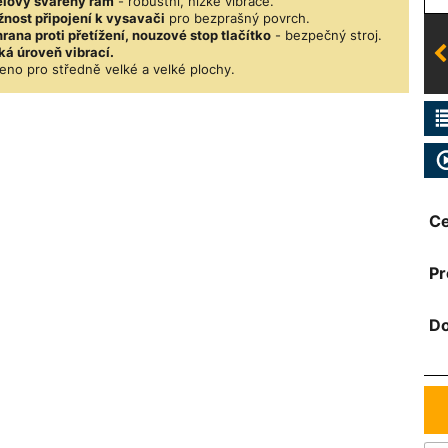
lový svařený rám
- robustní, nízké vibrace.
nost připojení k vysavači
pro bezprašný povrch.
rana proti přetížení, nouzové stop tlačítko
- bezpečný stroj.
ká úroveň vibrací.
eno pro středně velké a velké plochy.
Ce
Pr
Do