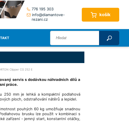
776 195 303
košík
info@diamantove-
rezani.cz
TAKT
RTON Clipper CG 252 E
vaný servis s dodávkou náhradních dílů a
sní práce.
u 250 mm je lehká a kompaktní podlahová
ových ploch, odstraňování nátěrů a lepidel.
n. Hmotnost pouhých 60 kg umožňuje snadnou
 Podlahovou brusku lze použít v kombinaci s
ké zařízení - jemný start, konstantní otáčky,