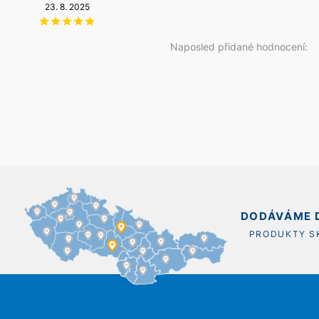
6
23. 8. 2025
6. 8. 2026
14. 5. 2026
20. 12. 2025
Naposled přidané hodnocení:
DODÁVÁME D
PRODUKTY 