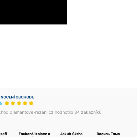
NOCENÍ OBCHODU
%
hod diamantove-rezani.cz hodnotilo 34 zákazníků
osefi
Foukaná Izolace a
Jakub Škrha
Василь Тома