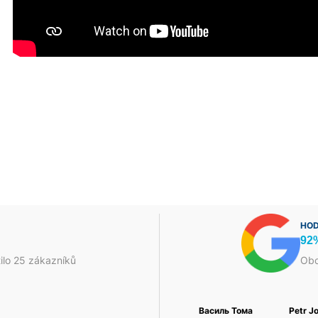
HOD
92
ilo 25 zákazníků
Obc
Foukaná Izolace a
Jakub Škrha
Василь Тома
Petr J