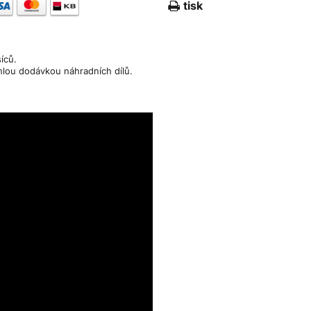
tisk
síců.
hlou dodávkou náhradních dílů.