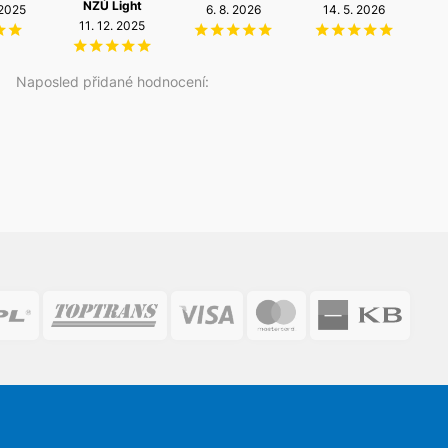
NZÚ Light
 2025
6. 8. 2026
14. 5. 2026
2
11. 12. 2025
Naposled přidané hodnocení: