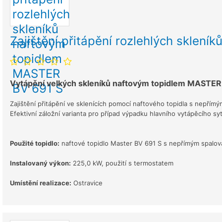
Zajištění přitápění rozlehlých sklen
Vytápění velkých skleníků naftovým topidlem MASTER
Zajištění přitápění ve sklenících pomocí naftového topidla s nepřím
Efektivní záložní varianta pro případ výpadku hlavního vytápěcího syt
Použité topidlo:
naftové topidlo Master BV 691 S s nepřímým spalo
Instalovaný výkon:
225,0 kW, použití s termostatem
Umístění realizace:
Ostravice