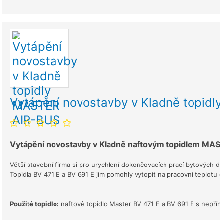
Vytápění novostavby v Kladně topid
Vytápění novostavby v Kladně naftovým topidlem MA
Větší stavební firma si pro urychlení dokončovacích prací bytových
Topidla BV 471 E a BV 691 E jim pomohly vytopit na pracovní teplotu
Použité topidlo:
naftové topidlo Master BV 471 E a BV 691 E s nepř