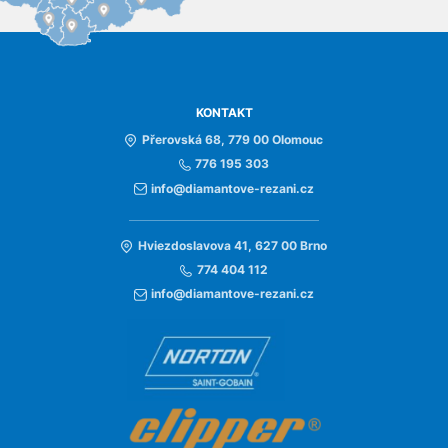
KONTAKT
Přerovská 68, 779 00 Olomouc
776 195 303
info@diamantove-rezani.cz
Hviezdoslavova 41, 627 00 Brno
774 404 112
info@diamantove-rezani.cz