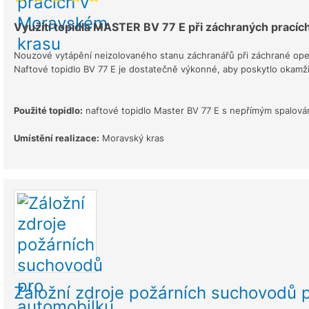
Využití topidla MASTER BV 77 E při záchraných prací
Nouzové vytápění neizolovaného stanu záchranářů při záchrané opera
Naftové topidlo BV 77 E je dostatečně výkonné, aby poskytlo okamži
Použité topidlo:
naftové topidlo Master BV 77 E s nepřímým spalová
Umístění realizace:
Moravský kras
Záložní zdroje požárních suchovodů 