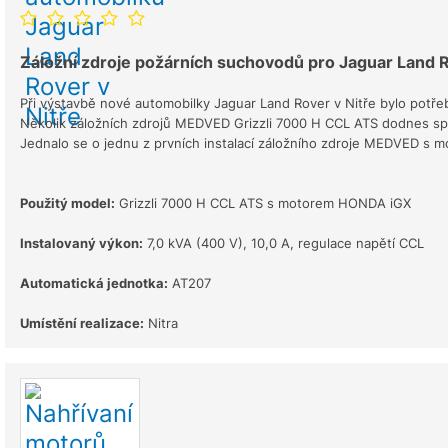
Záložní zdroje požárních suchovodů pro Jaguar Land R
Při výstavbě nové automobilky Jaguar Land Rover v Nitře bylo potřeba
Několik záložních zdrojů MEDVED Grizzli 7000 H CCL ATS dodnes spol
Jednalo se o jednu z prvních instalací záložního zdroje MEDVED s
Použitý model:
Grizzli 7000 H CCL ATS s motorem HONDA iGX
Instalovaný výkon:
7,0 kVA (400 V), 10,0 A, regulace napětí CCL
Automatická jednotka:
AT207
Umístění realizace:
Nitra