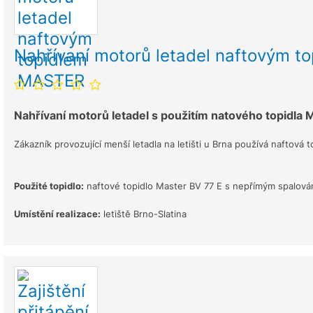
Nahřívaní motorů letadel naftovým 
Nahřívaní motorů letadel s použitím natového topidla
Zákazník provozující menší letadla na letišti u Brna používá naftov
Použité topidlo:
naftové topidlo Master BV 77 E s nepřímým spalová
Umístění realizace:
letiště Brno-Slatina