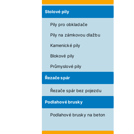
Stolové pily
Pily pro obkladače
Pily na zámkovou dlažbu
Kamenické pily
Blokové pily
Průmyslové pily
Řezače spár
Řezače spár bez pojezdu
Podlahové brusky
Podlahové brusky na beton