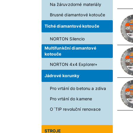
Na žáruvzdorné materiály
Brusné diamantové kotouče
Tiché diamantové kotouče
NORTON Silencio
Multifunkční diamantové
kotouče
NORTON 4x4 Explorer+
Jádrové korunky
Pro vrtání do betonu a zdiva
Pro vrtání do kamene
O´TIP revoluční renovace
STROJE