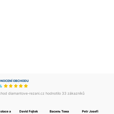
NOCENÍ OBCHODU
%
hod diamantove-rezani.cz hodnotilo 33 zákazníků
zolace a
David Fojtek
Василь Тома
Petr Josefi
Fouk