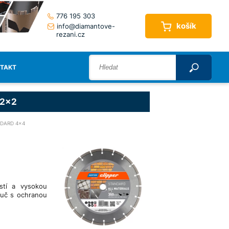
776 195 303
košík
info@diamantove-
rezani.cz
TAKT
 2x2
DARD 4x4
stí a vysokou
ouč s ochranou