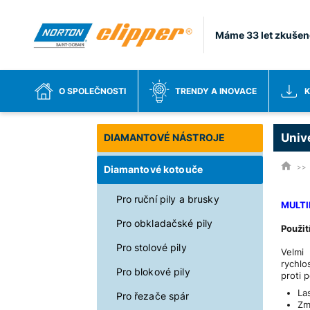
Máme 33 let zkušen
O SPOLEČNOSTI
TRENDY A INOVACE
K
Univ
DIAMANTOVÉ NÁSTROJE
Diamantové kotouče
Pro ruční pily a brusky
MULTI
Pro obkladačské pily
Použit
Pro stolové pily
Velmi
rychlo
Pro blokové pily
proti 
La
Pro řezače spár
Zm