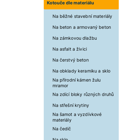
Kotouče dle materiálu
Na běžné stavební materiály
Na beton a armovaný beton
Na zámkovou dlažbu
Na asfalt a živici
Na čerstvý beton
Na obklady keramiku a sklo
Na přírodní kámen žulu
mramor
Na zdící bloky různých druhů
Na střešní krytiny
Na šamot a vyzdívkové
materiály
Na čedič
Na sklo