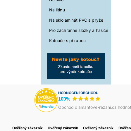
Na litinu
Na sklolaminát PVC a pryže
Pro záchranné složky a hasiče
Kotouče s přírubou
HODNOCENÍ OBCHODU
100%
Obchod diamantove-rezani.cz hodnot
Ověřený zákazník
Василь Тома
Ověřený zákazník
Petr Josefi
Ověřený zákazník
Foukaná Izolace
Ověřen