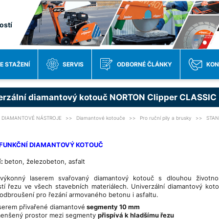
ostí
E STAŽENÍ
SERVIS
ODBORNÉ ČLÁNKY
KON
erzální diamantový kotouč NORTON Clipper CLASSIC
DIAMANTOVÉ NÁSTROJE
Diamantové kotouče
Pro ruční pily a brusky
STAN
FUNKČNÍ DIAMANTOVÝ KOTOUČ
í:
beton, železobeton, asfalt
 výkonný laserem svařovaný diamantový kotouč s dlouhou životno
stí řezu ve všech stavebních materiálech. Univerzální diamantový kot
podbroušení pro řezání armovaného betonu i asfaltu.
serem přivařené diamantové
segmenty 10 mm
enšený prostor mezi segmenty
přispívá k hladšímu řezu