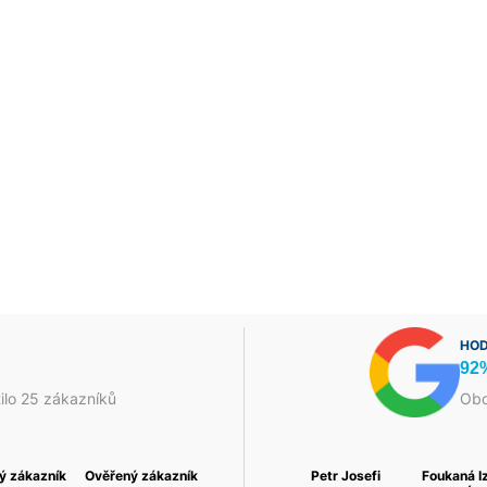
HOD
92
ilo 25 zákazníků
Obc
 a
ý zákazník
David Fojtek
Ověřený zákazník
Василь Тома
Ověřený zákazník
Petr Josefi
Foukaná I