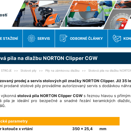
ostí
E STAŽENÍ
SERVIS
ODBORNÉ ČLÁNKY
KON
ová pila na dlažbu NORTON Clipper CGW
STROJE
Stolové pily
Pily na zámkovou dlažbu
Stolová pila na dlažbu NORTO
zovaný prodej a servis stolových pil značky NORTON Clipper. Již 35 le
i prodané stolové pily provádíme autorizovaný servis s dodávkou náhradn
a výkonná
stolová pila NORTON Clipper
CGW
s řeznou hlavou s přímým
vá pila je ideální pro bezpečné a snadné řezání keramických dlažd
álů.
ické parametry
 kotouče x vrtání
350 x 25,4
mm