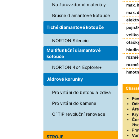
Na žáruvzdorné materiály
max. h
max. d
Brusné diamantové kotouče
elekt
Tiché diamantové kotouče
pojist
veliko
NORTON Silencio
otáčky
hladin
Multifunkční diamantové
kotouče
rozměr
rozměr
NORTON 4x4 Explorer+
hmotn
Jádrové korunky
Charak
Pro vrtání do betonu a zdiva
Pev
Pro vrtání do kamene
Odn
Are
O´TIP revoluční renovace
Kry
Čer
živ
Pra
Var
STROJE