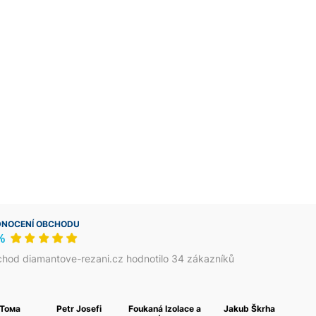
NOCENÍ OBCHODU
%
hod diamantove-rezani.cz hodnotilo 34 zákazníků
 Тома
Petr Josefi
Foukaná Izolace a
Jakub Škrha
В