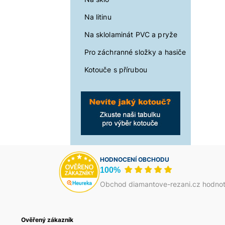
Na litinu
Na sklolaminát PVC a pryže
Pro záchranné složky a hasiče
Kotouče s přírubou
HODNOCENÍ OBCHODU
100%
Obchod diamantove-rezani.cz hodnot
ený zákazník
Ověřený zákazník
Jakub Škrha
Василь Тома