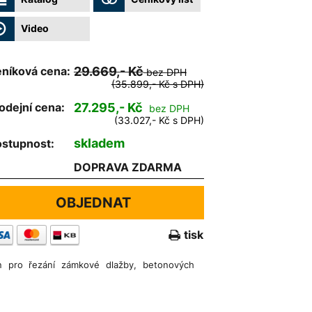
Video
níková cena:
29.669,- Kč
bez DPH
(35.899,- Kč s DPH)
odejní cena:
27.295,- Kč
bez DPH
(33.027,- Kč s DPH)
skladem
stupnost:
DOPRAVA ZDARMA
OBJEDNAT
tisk
n pro řezání zámkové dlažby, betonových