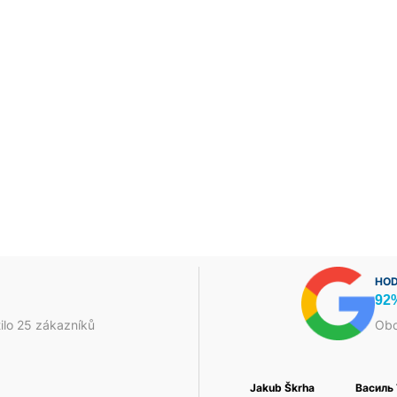
HOD
92
ilo 25 zákazníků
Obc
Petr Josefi
Foukaná Izolace a
Jakub Škrha
Василь