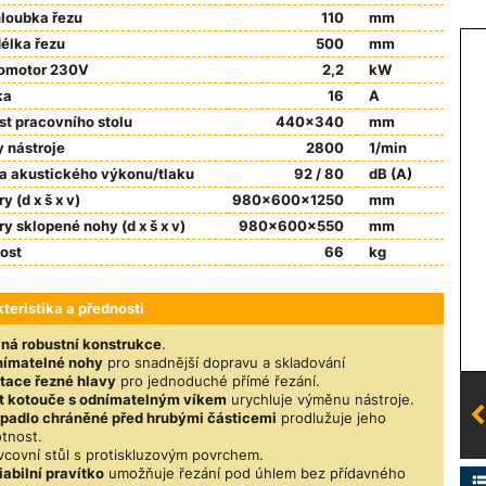
loubka řezu
110
mm
élka řezu
500
mm
romotor 230V
2,2
kW
ka
16
A
st pracovního stolu
440x340
mm
 nástroje
2800
1/min
a akustického výkonu/tlaku
92 / 80
dB (A)
y (d x š x v)
980x600x1250
mm
y sklopené nohy (d x š x v)
980x600x550
mm
ost
66
kg
teristika a přednosti
ná robustní konstrukce
.
ímatelné nohy
pro snadnější dopravu a skladování
tace řezné hlavy
pro jednoduché přímé řezání.
t kotouče s odnímatelným víkem
urychluje výměnu nástroje.
padlo chráněné před hrubými částicemi
prodlužuje jeho
otnost.
vcovní stůl s protiskluzovým povrchem.
iabilní pravítko
umožňuje řezání pod úhlem bez přídavného