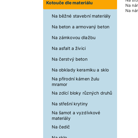
Kotouče dle materiálu
Na nám
Na nám
Na běžné stavební materiály
Na beton a armovaný beton
Na zámkovou dlažbu
Na asfalt a živici
Na čerstvý beton
Na obklady keramiku a sklo
Na přírodní kámen žulu
mramor
Na zdící bloky různých druhů
Na střešní krytiny
Na šamot a vyzdívkové
materiály
Na čedič
Na sklo