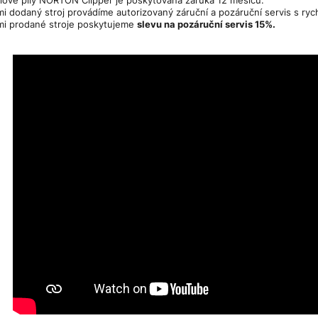
i dodaný stroj provádíme autorizovaný záruční a pozáruční servis s ryc
i prodané stroje poskytujeme
slevu na pozáruční servis 15%.