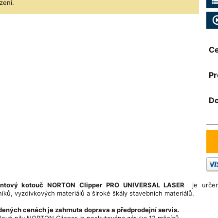
zení.
Ce
Pr
Do
antový kotouč NORTON Clipper PRO UNIVERSAL LASER
je urče
íků, vyzdívkových materiálů a široké škály stavebních materiálů.
ených cenách je zahrnuta doprava a předprodejní servis.
lové pily NORTON Clipper je poskytována záruka 12 měsíců.