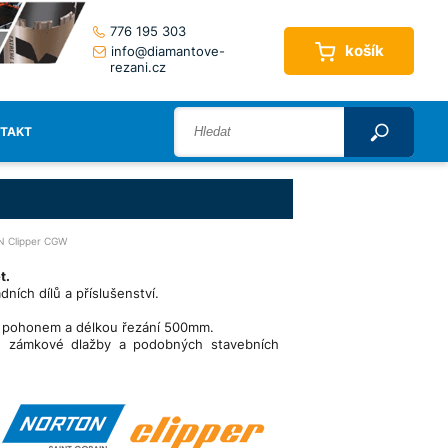
776 195 303
košík
info@diamantove-
rezani.cz
TAKT
N Clipper CGW
t.
ích dílů a příslušenství.
 pohonem a délkou řezání 500mm.
ic, zámkové dlažby a podobných stavebních