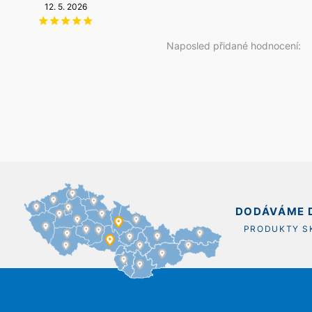
3. 8. 2025
12. 5. 2026
6. 8. 2026
14. 5. 2026
Naposled přidané hodnocení:
DODÁVÁME D
PRODUKTY 