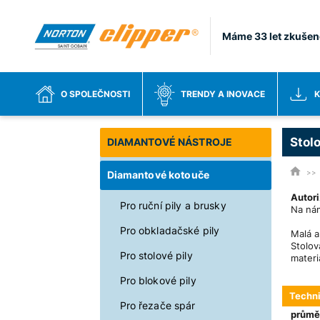
Máme 33 let zkušen
O SPOLEČNOSTI
TRENDY A INOVACE
K
Stol
DIAMANTOVÉ NÁSTROJE
Diamantové kotouče
Autori
Pro ruční pily a brusky
Na nám
Pro obkladačské pily
Malá 
Stolo
Pro stolové pily
materi
Pro blokové pily
Techn
Pro řezače spár
průměr