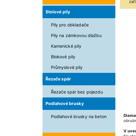
zaří
Stolové pily
Pily pro obkladače
Pily na zámkovou dlažbu
Kamenické pily
Blokové pily
Průmyslové pily
Řezače spár
Řezače spár bez pojezdu
Podlahové brusky
Diam
Podlahové brusky na beton
obrubn
V uved
Na sto