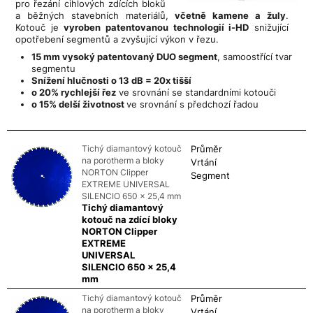
pro řezání cihlových zdících bloků
a běžných stavebních materiálů,
včetně kamene a žuly
.
Kotouč je
vyroben patentovanou technologií i-HD
snižující
opotřebení segmentů a zvyšující výkon v řezu.
15 mm vysoký patentovaný DUO segment
, samoostřící tvar
segmentu
Snížení hlučnosti o 13 dB = 20x tišší
o 20% rychlejší řez
ve srovnání se standardními kotouči
o 15% delší životnost
ve srovnání s předchozí řadou
Tichý diamantový kotouč
Průměr
na porotherm a bloky
Vrtání
NORTON Clipper
Segment
EXTREME UNIVERSAL
SILENCIO 650 x 25,4 mm
Tichý diamantový
kotouč na zdící bloky
NORTON Clipper
EXTREME
UNIVERSAL
SILENCIO 650 x 25,4
mm
Tichý diamantový kotouč
Průměr
na porotherm a bloky
Vrtání