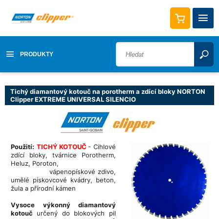
PRODUKTY
Tichý diamantový kotouč na porotherm a zdící bloky NORTON
Clipper EXTREME UNIVERSAL SILENCIO
Použití:
TICHÝ KOTOUČ
- Cihlové
zdící bloky, tvárnice Porotherm,
Heluz, Poroton,
vápenopískové zdivo,
umělé pískovcové kvádry, beton,
žula a přírodní kámen
Vysoce výkonný diamantový
kotouč
určený do blokových pil