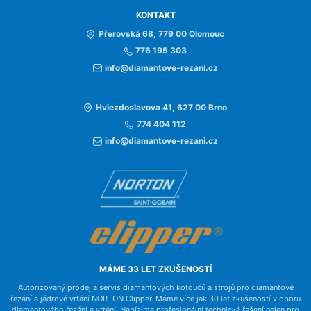
KONTAKT
Přerovská 68, 779 00 Olomouc
776 195 303
info@diamantove-rezani.cz
Hviezdoslavova 41, 627 00 Brno
774 404 112
info@diamantove-rezani.cz
MÁME 33 LET ZKUŠENOSTÍ
Autorizovaný prodej a servis diamantových kotoučů a strojů pro diamantové
řezání a jádrové vrtání NORTON Clipper. Máme více jak 30 let zkušeností v oboru
diamantového řezání a vrtání. Nabízíme profesionální technické řešení nejen pro