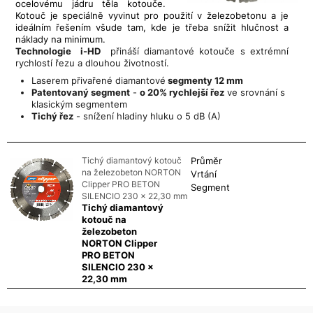
ocelovému jádru těla kotouče.
Kotouč je speciálně vyvinut pro použití v železobetonu a je
ideálním řešením všude tam, kde je třeba snížit hlučnost a
náklady na minimum.
Technologie i-HD
přináší diamantové kotouče s extrémní
rychlostí řezu a dlouhou životností.
Laserem přivařené diamantové
segmenty 12 mm
Patentovaný segment
-
o 20% rychlejší řez
ve srovnání s
klasickým segmentem
Tichý řez
- snížení hladiny hluku o 5 dB (A)
Tichý diamantový kotouč
Průměr
na železobeton NORTON
Vrtání
Clipper PRO BETON
Segment
SILENCIO 230 x 22,30 mm
Tichý diamantový
kotouč na
železobeton
NORTON Clipper
PRO BETON
SILENCIO 230 x
22,30 mm