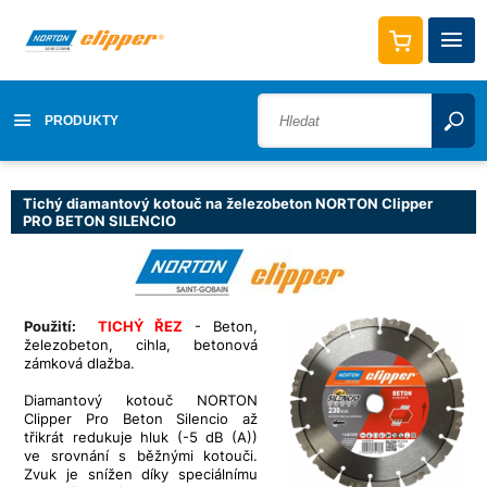
PRODUKTY
Tichý diamantový kotouč na železobeton NORTON Clipper
PRO BETON SILENCIO
Použití:
TICHÝ ŘEZ
- Beton,
železobeton, cihla, betonová
zámková dlažba.
Diamantový kotouč NORTON
Clipper Pro Beton Silencio
až
třikrát
redukuje hluk (-5 dB (A))
ve srovnání s běžnými kotouči.
Zvuk je snížen díky speciálnímu