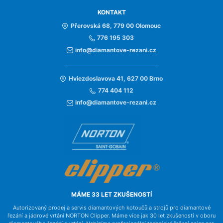
KONTAKT
Přerovská 68, 779 00 Olomouc
776 195 303
info@diamantove-rezani.cz
Hviezdoslavova 41, 627 00 Brno
774 404 112
info@diamantove-rezani.cz
MÁME 33 LET ZKUŠENOSTÍ
Autorizovaný prodej a servis diamantových kotoučů a strojů pro diamantové
řezání a jádrové vrtání NORTON Clipper. Máme více jak 30 let zkušeností v oboru