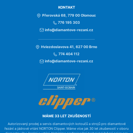
KONTAKT
Přerovská 68, 779 00 Olomouc
776 195 303
info@diamantove-rezani.cz
Hviezdoslavova 41, 627 00 Brno
774 404 112
info@diamantove-rezani.cz
MÁME 33 LET ZKUŠENOSTÍ
Autorizovaný prodej a servis diamantových kotoučů a strojů pro diamantové
řezání a jádrové vrtání NORTON Clipper. Máme více jak 30 let zkušeností v oboru