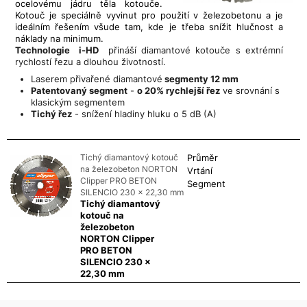
ocelovému jádru těla kotouče.
Kotouč je speciálně vyvinut pro použití v železobetonu a je
ideálním řešením všude tam, kde je třeba snížit hlučnost a
náklady na minimum.
Technologie i-HD
přináší diamantové kotouče s extrémní
rychlostí řezu a dlouhou životností.
Laserem přivařené diamantové
segmenty 12 mm
Patentovaný segment
-
o 20% rychlejší řez
ve srovnání s
klasickým segmentem
Tichý řez
- snížení hladiny hluku o 5 dB (A)
Tichý diamantový kotouč
Průměr
na železobeton NORTON
Vrtání
Clipper PRO BETON
Segment
SILENCIO 230 x 22,30 mm
Tichý diamantový
kotouč na
železobeton
NORTON Clipper
PRO BETON
SILENCIO 230 x
22,30 mm