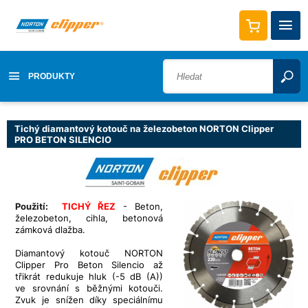
PRODUKTY
Tichý diamantový kotouč na železobeton NORTON Clipper
PRO BETON SILENCIO
Použití:
TICHÝ ŘEZ
- Beton,
železobeton, cihla, betonová
zámková dlažba.
Diamantový kotouč NORTON
Clipper Pro Beton Silencio
až
třikrát
redukuje hluk (-5 dB (A))
ve srovnání s běžnými kotouči.
Zvuk je snížen díky speciálnímu