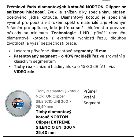
Prémiová řada diamantových kotoučů NORTON Clipper se
sníženou hlučností.
Zvuk je snížen díky speciálnímu složení
ocelového jádra kotouče. Diamantový kotouč je speciálně
vyvinut pro použití v širokém spektru materiálů a je vhodným
řešením pro aplikace, kde je třeba snížit hlučnost a provozní
náklady na minimum.
Technologie i-HD
přináší revoluční
diamantové kotouče s extrémní rychlostí řezu, dlouhou
životností a vyšší bezpečností práce.
Laserem přivařené diamantové
segmenty 15 mm
Patentovaný segment
-
o 40% rychlejší řez
ve srovnání s
klasickým segmentem
Tichý řez
- snížení hladiny hluku o 15-30 dB (A) viz.
VIDEO zde
Tichý diamantový kotouč
Průměr
NORTON Clipper
Vrtání
SILENCIO UNI 300 x
Segment
25,40 mm
Tichý diamantový
kotouč NORTON
Clipper EXTREME
SILENCIO UNI 300 x
25,40 mm