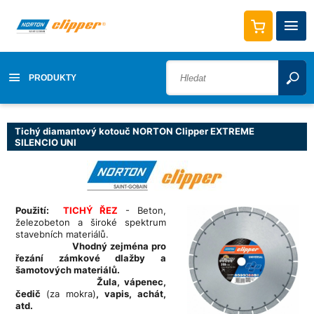
PRODUKTY
Tichý diamantový kotouč NORTON Clipper EXTREME
SILENCIO UNI
Použití:
TICHÝ ŘEZ
- Beton,
železobeton a široké spektrum
stavebních materiálů.
Vhodný zejména pro
řezání zámkové dlažby a
šamotových materiálů.
Žula, vápenec,
čedič
(za mokra)
, vapis, achát,
atd.