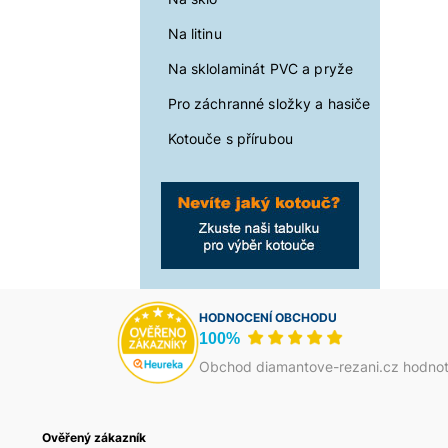
Na litinu
Na sklolaminát PVC a pryže
Pro záchranné složky a hasiče
Kotouče s přírubou
HODNOCENÍ OBCHODU
100%
Obchod diamantove-rezani.cz hodnot
zník
Ověřený zákazník
Jakub Škrha
Василь Тома
Petr Josefi