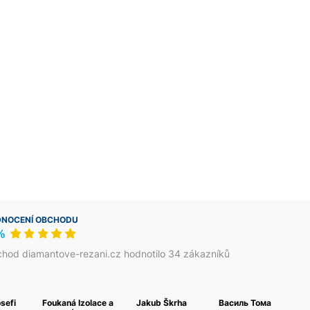
NOCENÍ OBCHODU
%
hod diamantove-rezani.cz hodnotilo 34 zákazníků
osefi
Foukaná Izolace a
Jakub Škrha
Василь Тома