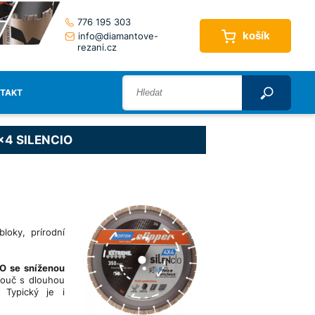
776 195 303
košík
info@diamantove-
rezani.cz
TAKT
4x4 SILENCIO
bloky, prírodní
O se sníženou
touč s dlouhou
 Typický je i