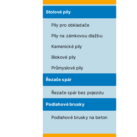
Stolové pily
Pily pro obkladače
Pily na zámkovou dlažbu
Kamenické pily
Blokové pily
Průmyslové pily
Řezače spár
Řezače spár bez pojezdu
Podlahové brusky
Podlahové brusky na beton