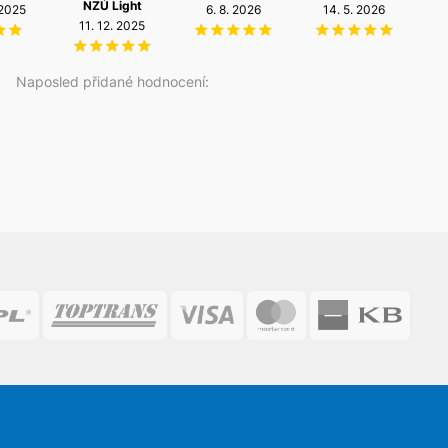
NZÚ Light
 2025
6. 8. 2026
14. 5. 2026
2
11. 12. 2025
Naposled přidané hodnocení: