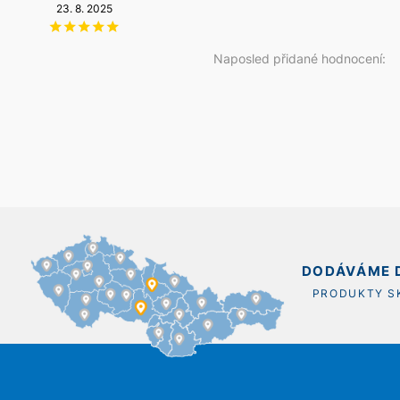
6
23. 8. 2025
6. 8. 2026
14. 5. 2026
20. 12. 2025
Naposled přidané hodnocení:
DODÁVÁME D
PRODUKTY 