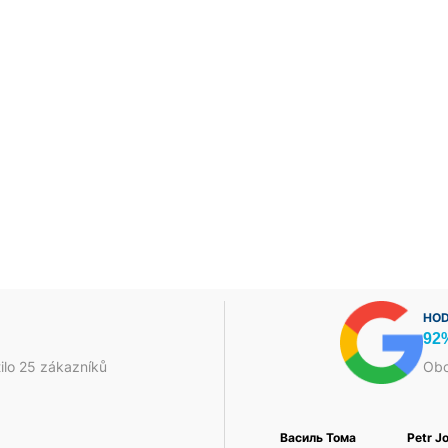
HOD
92
ilo 25 zákazníků
Obc
Foukaná Izolace a
Jakub Škrha
Василь Тома
Petr J