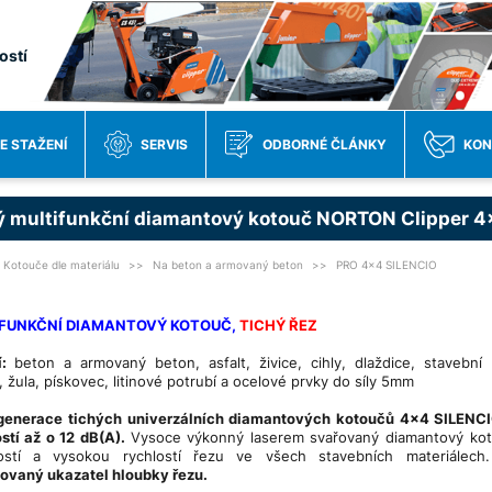
ostí
E STAŽENÍ
SERVIS
ODBORNÉ ČLÁNKY
KON
ý multifunkční diamantový kotouč NORTON Clipper 
Kotouče dle materiálu
Na beton a armovaný beton
PRO 4x4 SILENCIO
FUNKČNÍ DIAMANTOVÝ KOTOUČ,
TICHÝ ŘEZ
í:
beton a armovaný beton, asfalt, živice, cihly, dlaždice, stavební 
 žula, pískovec, litinové potrubí a ocelové prvky do síly 5mm
generace tichých univerzálních diamantových kotoučů 4x4 SILENCI
stí až o 12 dB(A).
Vysoce výkonný laserem svařovaný diamantový ko
ností a vysokou rychlostí řezu ve všech stavebních materiálech.
ovaný ukazatel hloubky řezu.