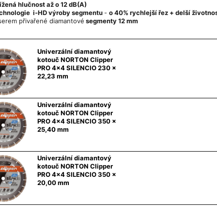
ížená hlučnost až o 12 dB(A)
chnologie i-HD výroby segmentu
-
o 40% rychlejší řez + delší životno
serem přivařené diamantové
segmenty 12 mm
Univerzální diamantový
kotouč NORTON Clipper
PRO 4x4 SILENCIO 230 x
22,23 mm
Univerzální diamantový
kotouč NORTON Clipper
PRO 4x4 SILENCIO 350 x
25,40 mm
Univerzální diamantový
kotouč NORTON Clipper
PRO 4x4 SILENCIO 350 x
20,00 mm