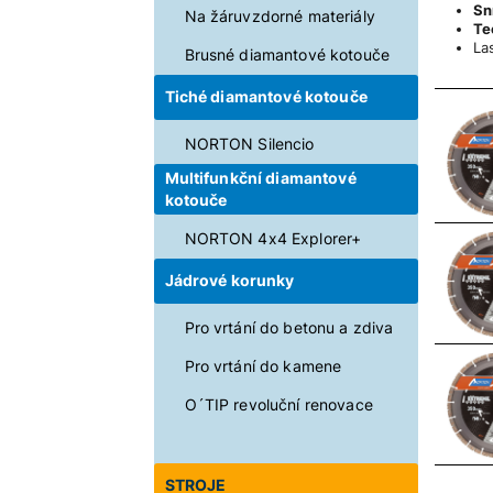
Sn
Na žáruvzdorné materiály
Te
La
Brusné diamantové kotouče
Tiché diamantové kotouče
NORTON Silencio
Multifunkční diamantové
kotouče
NORTON 4x4 Explorer+
Jádrové korunky
Pro vrtání do betonu a zdiva
Pro vrtání do kamene
O´TIP revoluční renovace
STROJE