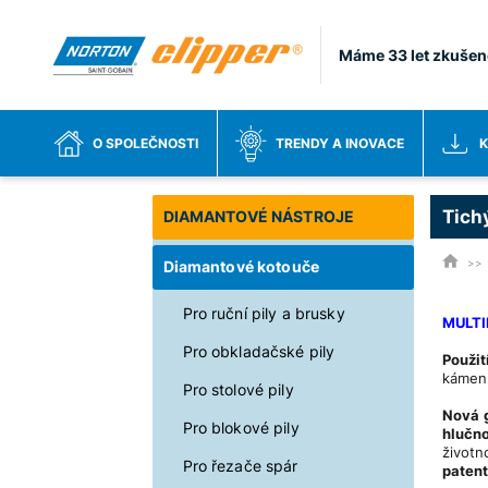
Máme 33 let zkušen
O SPOLEČNOSTI
TRENDY A INOVACE
K
Tich
DIAMANTOVÉ NÁSTROJE
Diamantové kotouče
Pro ruční pily a brusky
MULTI
Pro obkladačské pily
Použit
kámen,
Pro stolové pily
Nová 
Pro blokové pily
hlučno
život
Pro řezače spár
patent