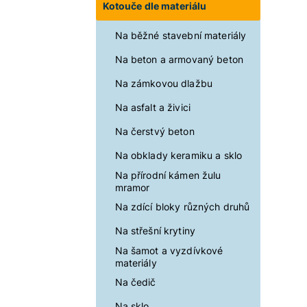
Kotouče dle materiálu
Na běžné stavební materiály
Na beton a armovaný beton
Na zámkovou dlažbu
Na asfalt a živici
Na čerstvý beton
Na obklady keramiku a sklo
Na přírodní kámen žulu
mramor
Na zdící bloky různých druhů
Na střešní krytiny
Na šamot a vyzdívkové
materiály
Na čedič
Na sklo