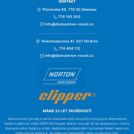
KONTAKT
Přerovská 68, 779 00 Olomouc
776 195 303
info@diamantove-rezani.cz
Hviezdoslavova 41, 627 00 Brno
774 404 112
info@diamantove-rezani.cz
MÁME 33 LET ZKUŠENOSTÍ
Autorizovaný prodej a servis diamantových kotoučů a strojů pro diamantové
řezání a jádrové vrtání NORTON Clipper. Máme více jak 30 let zkušeností v oboru
diamantového řezání a vrtání. Nabízíme profesionální technické řešení nejen pro
průmyslové aplikace, ale také pro řemeslníky nebo soukromé užití.