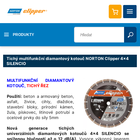
PRODUKTY
Tichý multifunkční diamantový kotouč NORTON Clipper 4x4
SILENCIO
MULTIFUNKČNÍ DIAMANTOVÝ
KOTOUČ,
TICHÝ ŘEZ
Použití:
beton a armovaný beton,
asfalt, živice, cihly, dlaždice,
stavební bloky, prírodní kámen,
žula, pískovec, litinové potrubí a
ocelové prvky do síly 5mm
Nová generace tichých
univerzálních diamantových kotoučů 4x4 SILENCIO se
sníženou hlučností až o 12 dB(A).
Vysoce výkonný laserem