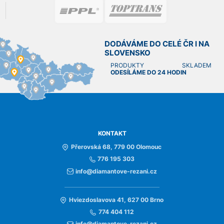
DODÁVÁME DO CELÉ ČR I NA
SLOVENSKO
PRODUKTY SKLADEM
ODESÍLÁME DO 24 HODIN
KONTAKT
Přerovská 68, 779 00 Olomouc
776 195 303
info@diamantove-rezani.cz
Hviezdoslavova 41, 627 00 Brno
774 404 112