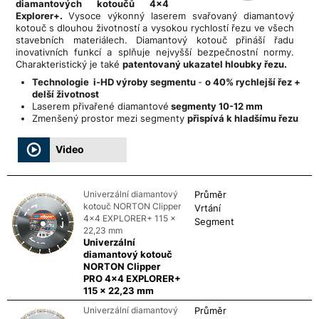
diamantových kotoučů 4x4
Explorer+.
Vysoce výkonný laserem svařovaný diamantový
kotouč s dlouhou životností a vysokou rychlostí řezu ve všech
stavebních materiálech. Diamantový kotouč přináší řadu
inovativních funkcí a splňuje nejvyšší bezpečnostní normy.
Charakteristický je také
patentovaný ukazatel hloubky řezu.
Technologie i-HD výroby segmentu
-
o 40% rychlejší řez +
delší životnost
Laserem přivařené diamantové
segmenty 10-12 mm
Zmenšený prostor mezi segmenty
přispívá k hladšímu řezu
Video
Univerzální diamantový
Průměr
kotouč NORTON Clipper
Vrtání
4x4 EXPLORER+ 115 x
Segment
22,23 mm
Univerzální
diamantový kotouč
NORTON Clipper
PRO 4x4 EXPLORER+
115 x 22,23 mm
Univerzální diamantový
Průměr