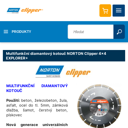
PRODUKTY
Multifunkční diamantový kotouč NORTON Clipper 4x4
EXPLORER+
MULTIFUNKČNÍ DIAMANTOVÝ
KOTOUČ
Použití:
beton, železobeton, žula,
asfalt, ocel do tl. 5mm, zámková
dlažba, šamot, čerstvý beton,
pískovec
Nová generace univerzálních