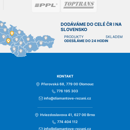
DODÁVÁME DO CELÉ ČR I NA
SLOVENSKO
PRODUKTY SKLADEM
ODESÍLÁME DO 24 HODIN
KONTAKT
Přerovská 68, 779 00 Olomouc
776 195 303
info@diamantove-rezani.cz
Hviezdoslavova 41, 627 00 Brno
774 404 112
info@diamantove-rezani.cz