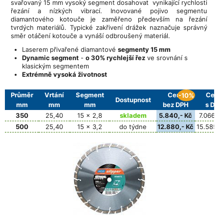
svařovaný 15 mm vysoký segment dosahovat vynikající rychlosti
řezání a nízkých vibrací. Inovované pojivo segmentu
diamantového kotouče je zaměřeno především na řezání
tvrdých materiálů. Typické zakřivení drážek naznačuje správný
směr otáčení kotouče a vynáší odbroušený materiál.
Laserem přivařené diamantové
segmenty 15 mm
Dynamic segment
-
o 30% rychlejší řez
ve srovnání s
klasickým segmentem
Extrémně vysoká životnost
Průměr
Vrtání
Segment
Cena
Cen
-10%
Dostupnost
mm
mm
mm
bez DPH
s D
350
25,40
15 x 2,8
skladem
5.840,- Kč
7.066,
500
25,40
15 x 3,2
do týdne
12.880,- Kč
15.585,