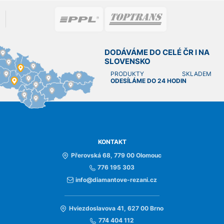
DODÁVÁME DO CELÉ ČR I NA
SLOVENSKO
PRODUKTY SKLADEM
ODESÍLÁME DO 24 HODIN
KONTAKT
Přerovská 68, 779 00 Olomouc
776 195 303
info@diamantove-rezani.cz
Hviezdoslavova 41, 627 00 Brno
774 404 112