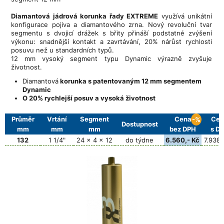
Diamantová jádrová korunka řady EXTREME
využívá unikátní
konfigurace pojiva a diamantového zrna. Nový revoluční tvar
segmentu s dvojicí drážek s břity přináší podstatné zvýšení
výkonu: snadnější kontakt a zavrtávání, 20% nárůst rychlosti
posuvu než u standardních typů.
12 mm vysoký segment typu Dynamic výrazně zvyšuje
životnost.
Diamantová
korunka s patentovaným 12 mm segmentem
Dynamic
O 20% rychlejší posuv a vysoká životnost
Průměr
Vrtání
Segment
Cena
Cen
-%
Dostupnost
mm
mm
mm
bez DPH
s D
132
1 1/4"
24 x 4 x 12
do týdne
6.560,- Kč
7.938,