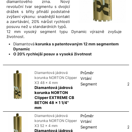
diamantového zrna. Nový
revoluční tvar segmentu s dvojicí
drážek s břity přináší podstatné
zvýšení výkonu: snadnější kontakt
a zavrtávání, 20% nárůst rychlosti
posuvu než u standardních typů.
12 mm vysoký segment typu Dynamic výrazně zvyšuje
životnost.
Diamantová
korunka s patentovaným 12 mm segmentem
Dynamic
O 20% rychlejší posuv a vysoká životnost
Diamantová jádrová
Průměr
korunka NORTON Clipper
Vrtání
X3 48 x 4 mm
Segment
24
Diamantová jádrová
korunka NORTON
Clipper EXTREME CB
BETON 48 x 1 1/4"
mm
Diamantová jádrová
Průměr
korunka NORTON Clipper
Vrtání
X3 52 x 4 mm
Segment
24
Diamantová jádrová