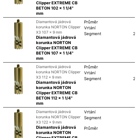
Clipper EXTREME CB
BETON 102 x 1 1/4"
mm
Diamantová jádrová
Průměr
korunka NORTON Clipper
Vrtání
X3 107 x 9 mm
Segment
24
Diamantová jádrová
korunka NORTON
Clipper EXTREME CB
BETON 107 x 1 1/4"
mm
Diamantová jádrová
Průměr
korunka NORTON Clipper
Vrtání
X3 112 x 9 mm
Segment
24
Diamantová jádrová
korunka NORTON
Clipper EXTREME CB
BETON 112 x 1 1/4"
mm
Diamantová jádrová
Vrtání
korunka NORTON Clipper
Segment
X3 122 x 9 mm
Diamantová jádrová
Průměr
korunka NORTON
Clipper EXTREME CB