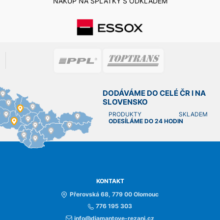
NÁKUP NA SPLÁTKY S ODKLADEM
DODÁVÁME DO CELÉ ČR I NA
SLOVENSKO
PRODUKTY SKLADEM
ODESÍLÁME DO 24 HODIN
KONTAKT
Přerovská 68, 779 00 Olomouc
776 195 303
info@diamantove-rezani.cz