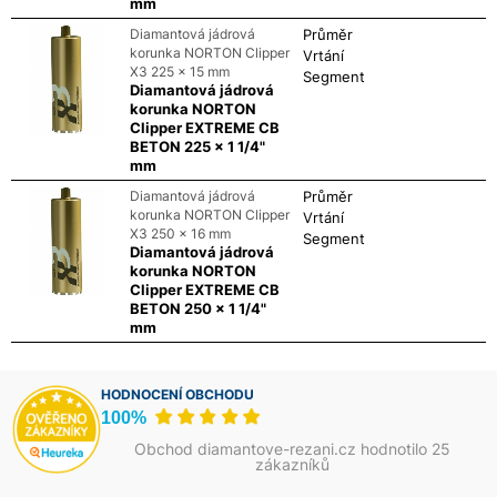
mm
Diamantová jádrová
Průměr
korunka NORTON Clipper
Vrtání
X3 225 x 15 mm
Segment
Diamantová jádrová
korunka NORTON
Clipper EXTREME CB
BETON 225 x 1 1/4"
mm
Diamantová jádrová
Průměr
korunka NORTON Clipper
Vrtání
X3 250 x 16 mm
Segment
Diamantová jádrová
korunka NORTON
Clipper EXTREME CB
BETON 250 x 1 1/4"
mm
HODNOCENÍ OBCHODU
100%
Obchod diamantove-rezani.cz hodnotilo 25
zákazníků