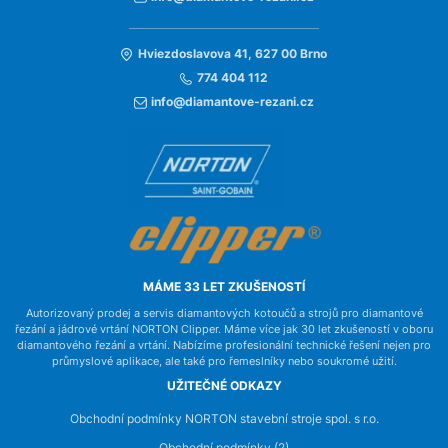
Hviezdoslavova 41, 627 00 Brno
774 404 112
info@diamantove-rezani.cz
MÁME 33 LET ZKUŠENOSTÍ
Autorizovaný prodej a servis diamantových kotoučů a strojů pro diamantové
řezání a jádrové vrtání NORTON Clipper. Máme více jak 30 let zkušeností v oboru
diamantového řezání a vrtání. Nabízíme profesionální technické řešení nejen pro
průmyslové aplikace, ale také pro řemeslníky nebo soukromé užití.
UŽITEČNÉ ODKAZY
Obchodní podmínky NORTON stavební stroje spol. s r.o.