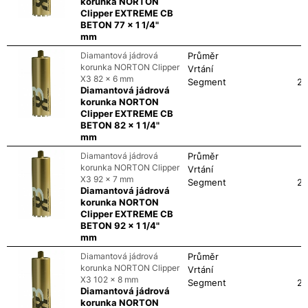
korunka NORTON
Clipper EXTREME CB
BETON 77 x 1 1/4"
mm
Diamantová jádrová
Průměr
korunka NORTON Clipper
Vrtání
X3 82 x 6 mm
Segment
24
Diamantová jádrová
korunka NORTON
Clipper EXTREME CB
BETON 82 x 1 1/4"
mm
Diamantová jádrová
Průměr
korunka NORTON Clipper
Vrtání
X3 92 x 7 mm
Segment
24
Diamantová jádrová
korunka NORTON
Clipper EXTREME CB
BETON 92 x 1 1/4"
mm
Diamantová jádrová
Průměr
korunka NORTON Clipper
Vrtání
X3 102 x 8 mm
Segment
24
Diamantová jádrová
korunka NORTON