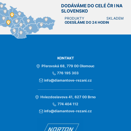
DODÁVÁME DO CELÉ ČR I NA
SLOVENSKO
PRODUKTY SKLADEM
ODESÍLÁME DO 24 HODIN
KONTAKT
Přerovská 68, 779 00 Olomouc
776 195 303
info@diamantove-rezani.cz
Hviezdoslavova 41, 627 00 Brno
774 404 112
info@diamantove-rezani.cz