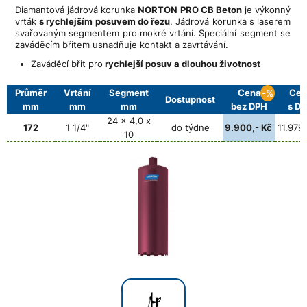
Diamantová jádrová korunka
NORTON PRO CB Beton
je výkonný
vrták
s rychlejším posuvem do řezu
. Jádrová korunka s laserem
svařovaným segmentem pro mokré vrtání. Speciální segment se
zaváděcím břitem usnadňuje kontakt a zavrtávání.
Zaváděcí břit pro
rychlejší posuv
a dlouhou životnost
Průměr
Vrtání
Segment
Cena
Cen
-%
Dostupnost
mm
mm
mm
bez DPH
s D
24 x 4,0 x
172
1 1/4"
do týdne
9.900,- Kč
11.979,
10