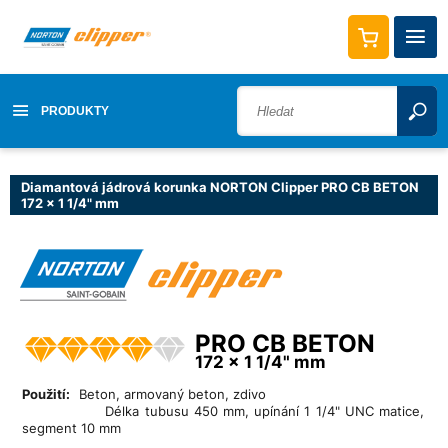
PRODUKTY
Diamantová jádrová korunka NORTON Clipper PRO CB BETON
172 x 1 1/4" mm
PRO CB BETON
172 x 1 1/4" mm
Použití:
Beton, armovaný beton, zdivo
Délka tubusu 450 mm, upínání 1 1/4" UNC matice,
segment 10 mm