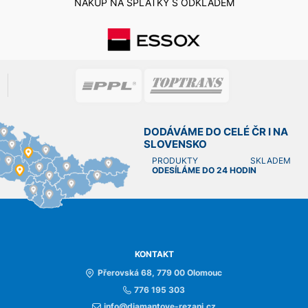
NÁKUP NA SPLÁTKY S ODKLADEM
DODÁVÁME DO CELÉ ČR I NA
SLOVENSKO
PRODUKTY SKLADEM
ODESÍLÁME DO 24 HODIN
KONTAKT
Přerovská 68, 779 00 Olomouc
776 195 303
info@diamantove-rezani.cz