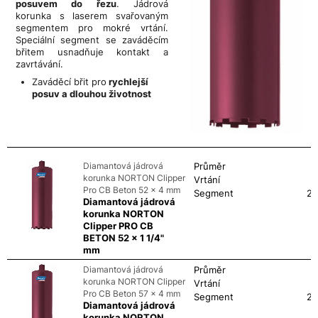
posuvem do řezu
. Jádrová
korunka s laserem svařovaným
segmentem pro mokré vrtání.
Speciální segment se zaváděcím
břitem usnadňuje kontakt a
zavrtávání.
Zaváděcí břit pro
rychlejší
posuv
a dlouhou životnost
Diamantová jádrová
Průměr
korunka NORTON Clipper
Vrtání
Pro CB Beton 52 x 4 mm
Segment
24
Diamantová jádrová
korunka NORTON
Clipper PRO CB
BETON 52 x 1 1/4"
mm
Diamantová jádrová
Průměr
korunka NORTON Clipper
Vrtání
Pro CB Beton 57 x 4 mm
Segment
24
Diamantová jádrová
korunka NORTON