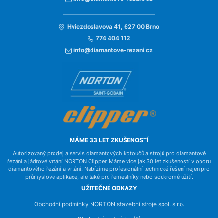
Hviezdoslavova 41, 627 00 Brno
774 404 112
info@diamantove-rezani.cz
MÁME 33 LET ZKUŠENOSTÍ
Autorizovaný prodej a servis diamantových kotoučů a strojů pro diamantové
řezání a jádrové vrtání NORTON Clipper. Máme více jak 30 let zkušeností v oboru
diamantového řezání a vrtání. Nabízíme profesionální technické řešení nejen pro
průmyslové aplikace, ale také pro řemeslníky nebo soukromé užití.
UŽITEČNÉ ODKAZY
Obchodní podmínky NORTON stavební stroje spol. s r.o.