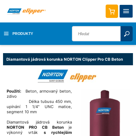
PRODUKTY
Diamantová jádrová korunka NORTON Clipper Pro CB Beton
Použití:
Beton, armovaný beton,
zdivo
Délka tubusu 450 mm,
upínání 1 1/4" UNC matice,
segment 10 mm
Diamantová jádrová korunka
NORTON PRO CB Beton
je
výkonný vrták
s rychlejším