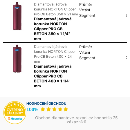
Diamantová jádrová
Průměr
korunka NORTON Clipper
Vrtání
Pro CB Beton 350 x 21 mm
Segment
24
Diamantová jádrová
korunka NORTON
Clipper PRO CB
BETON 350 x 1 1/4"
mm
Diamantová jádrová
Průměr
korunka NORTON Clipper
Vrtání
Pro CB Beton 400 x 24
Segment
24
mm
Diamantová jádrová
korunka NORTON
Clipper PRO CB
BETON 400 x 1 1/4"
mm
HODNOCENÍ OBCHODU
100%
Obchod diamantove-rezani.cz hodnotilo 25
zákazníků