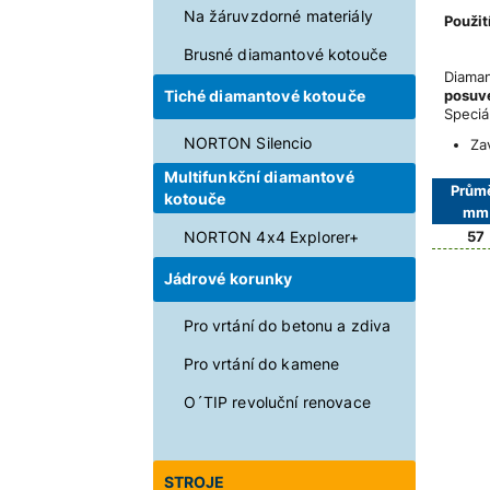
Na žáruvzdorné materiály
Použi
Délka
Brusné diamantové kotouče
Diama
posuv
Tiché diamantové kotouče
Speciá
NORTON Silencio
Za
Multifunkční diamantové
Prům
kotouče
mm
57
NORTON 4x4 Explorer+
Jádrové korunky
Pro vrtání do betonu a zdiva
Pro vrtání do kamene
O´TIP revoluční renovace
STROJE