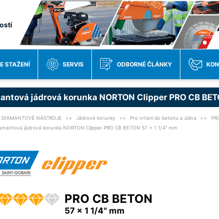
ostí
E STAŽENÍ
SERVIS
ODBORNÉ ČLÁNKY
KON
antová jádrová korunka NORTON Clipper PRO CB BET
DIAMANTOVÉ NÁSTROJE
Jádrové korunky
Pro vrtání do betonu a zdiva
PR
amantová jádrová korunka NORTON Clipper PRO CB BETON 57 x 1 1/4" mm
PRO CB BETON
57 x 1 1/4" mm