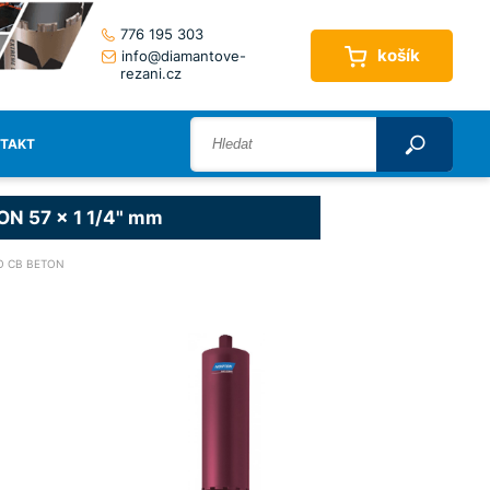
776 195 303
košík
info@diamantove-
rezani.cz
TAKT
ON 57 x 1 1/4" mm
O CB BETON