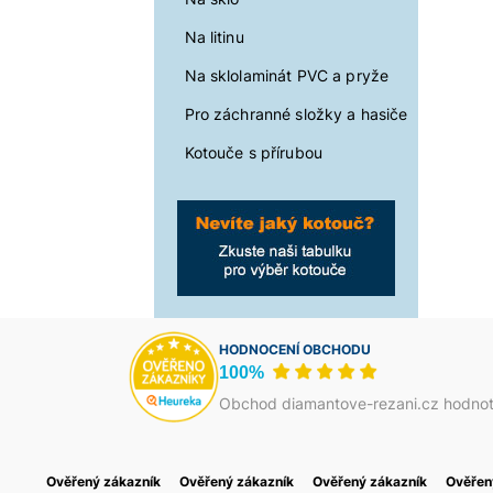
Na litinu
Na sklolaminát PVC a pryže
Pro záchranné složky a hasiče
Kotouče s přírubou
HODNOCENÍ OBCHODU
100%
Obchod diamantove-rezani.cz hodnot
Ověřený zákazník
Jakub Škrha
Ověřený zákazník
Василь Тома
Ověřený zákazník
Petr Josefi
Ověřen