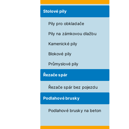
Stolové pily
Pily pro obkladače
Pily na zámkovou dlažbu
Kamenické pily
Blokové pily
Průmyslové pily
Řezače spár
Řezače spár bez pojezdu
Podlahové brusky
Podlahové brusky na beton