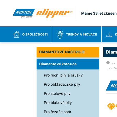
Máme 33 let zkušen
O SPOLEČNOSTI
TRENDY A INOVACE
K
Diam
DIAMANTOVÉ NÁSTROJE
Diamantové kotouče
Di
Pro ruční pily a brusky
Pro obkladačské pily
Pro stolové pily
Pro blokové pily
Pro řezače spár