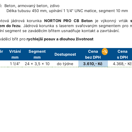
tí:
Beton, armovaný beton, zdivo
 tubusu 450 mm, upínání 1 1/4" UNC matice, segment 10 mm
ntová jádrová korunka
NORTON PRO CB Beton
je výkonný vrták
em do řezu
. Jádrová korunka s laserem svařovaným segmentem pro m
lní segment se zaváděcím břitem usnadňuje kontakt a zavrtávání.
váděcí břit pro
rychlejší posuv
a dlouhou životnost
ěr
Vrtání
Segment
Cena
Cena
-%
Dostupnost
mm
mm
bez DPH
s DPH
1 1/4"
24 x 3,5 x 10
do týdne
3.610,- Kč
4.368,- Kč