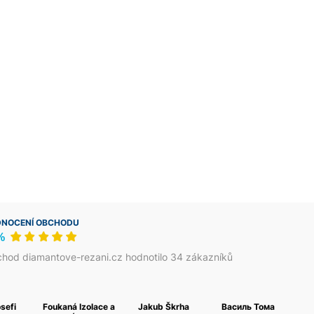
NOCENÍ OBCHODU
%
hod diamantove-rezani.cz hodnotilo 34 zákazníků
osefi
Foukaná Izolace a
Jakub Škrha
Василь Тома