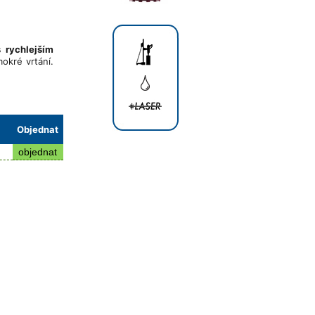
s rychlejším
okré vrtání.
Objednat