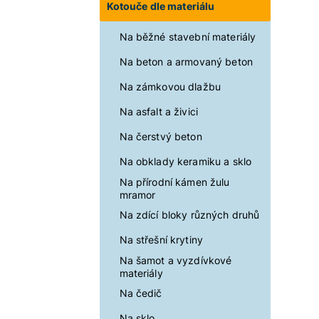
Kotouče dle materiálu
Na běžné stavební materiály
Na beton a armovaný beton
Na zámkovou dlažbu
Na asfalt a živici
Na čerstvý beton
Na obklady keramiku a sklo
Na přírodní kámen žulu
mramor
Na zdící bloky různých druhů
Na střešní krytiny
Na šamot a vyzdívkové
materiály
Na čedič
Na sklo