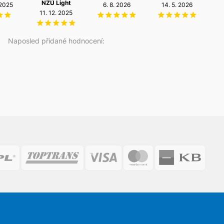
NZÚ Light
 2025
6. 8. 2026
14. 5. 2026
2
11. 12. 2025
Naposled přidané hodnocení: