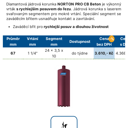
Diamantová jádrová korunka
NORTON PRO CB Beton
je výkonný
vrták
s rychlejším posuvem do řezu
. Jádrová korunka s laserem
svařovaným segmentem pro mokré vrtání. Speciální segment se
zaváděcím břitem usnadňuje kontakt a zavrtávání.
Zaváděcí břit pro
rychlejší posuv
a dlouhou životnost
Průměr
Vrtání
Segment
Cena
Cen
-%
Dostupnost
mm
mm
mm
bez DPH
s D
24 x 3,5 x
67
1 1/4"
do týdne
3.610,- Kč
4.368,
10