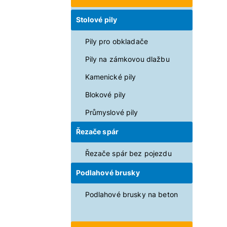
Stolové pily
Pily pro obkladače
Pily na zámkovou dlažbu
Kamenické pily
Blokové pily
Průmyslové pily
Řezače spár
Řezače spár bez pojezdu
Podlahové brusky
Podlahové brusky na beton