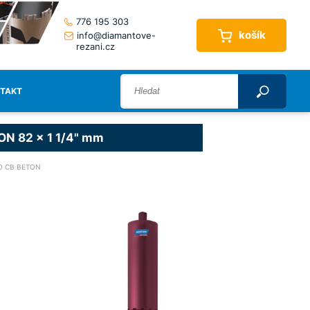
776 195 303
košík
info@diamantove-
rezani.cz
TAKT
ON 82 x 1 1/4" mm
O CB BETON