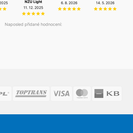
NZÚ Light
 2025
6. 8. 2026
14. 5. 2026
2
11. 12. 2025
Naposled přidané hodnocení: