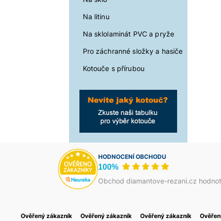
Na litinu
Na sklolaminát PVC a pryže
Pro záchranné složky a hasiče
Kotouče s přírubou
HODNOCENÍ OBCHODU
100%
Obchod diamantove-rezani.cz hodnot
Ověřený zákazník
Jakub Škrha
Ověřený zákazník
Василь Тома
Ověřený zákazník
Petr Josefi
Ověřen