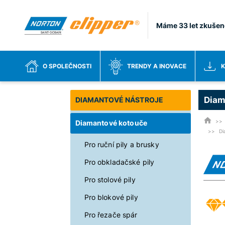
Máme 33 let zkušen
O SPOLEČNOSTI
TRENDY A INOVACE
K
Diam
DIAMANTOVÉ NÁSTROJE
Diamantové kotouče
Di
Pro ruční pily a brusky
Pro obkladačské pily
Pro stolové pily
Pro blokové pily
Pro řezače spár