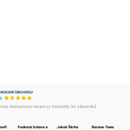
NOCENÍ OBCHODU
%
hod diamantove-rezani.cz hodnotilo 34 zákazníků
osefi
Foukaná Izolace a
Jakub Škrha
Василь Тома