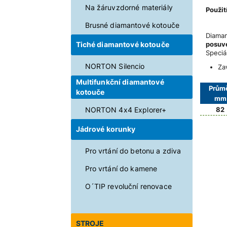
Na žáruvzdorné materiály
Použi
Délka
Brusné diamantové kotouče
Diama
posuv
Tiché diamantové kotouče
Speciá
NORTON Silencio
Za
Multifunkční diamantové
Prům
kotouče
mm
82
NORTON 4x4 Explorer+
Jádrové korunky
Pro vrtání do betonu a zdiva
Pro vrtání do kamene
O´TIP revoluční renovace
STROJE