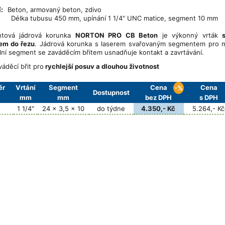
tí:
Beton, armovaný beton, zdivo
 tubusu 450 mm, upínání 1 1/4" UNC matice, segment 10 mm
ntová jádrová korunka
NORTON PRO CB Beton
je výkonný vrták
em do řezu
. Jádrová korunka s laserem svařovaným segmentem pro m
lní segment se zaváděcím břitem usnadňuje kontakt a zavrtávání.
váděcí břit pro
rychlejší posuv
a dlouhou životnost
ěr
Vrtání
Segment
Cena
Cena
-%
Dostupnost
mm
mm
bez DPH
s DPH
1 1/4"
24 x 3,5 x 10
do týdne
4.350,- Kč
5.264,- Kč