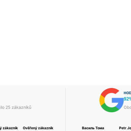
HOD
92
ilo 25 zákazníků
Obc
ý zákazník
Foukaná Izolace a
Ověřený zákazník
Jakub Škrha
Ověřený zákazník
Василь Тома
Petr J