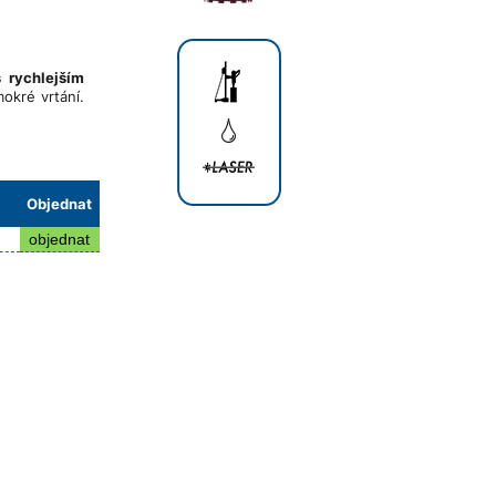
s rychlejším
okré vrtání.
Objednat