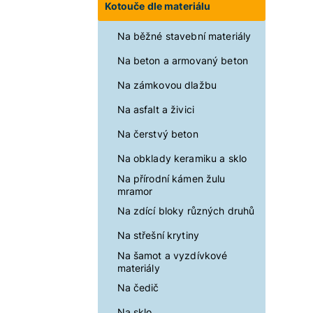
Kotouče dle materiálu
Na běžné stavební materiály
Na beton a armovaný beton
Na zámkovou dlažbu
Na asfalt a živici
Na čerstvý beton
Na obklady keramiku a sklo
Na přírodní kámen žulu
mramor
Na zdící bloky různých druhů
Na střešní krytiny
Na šamot a vyzdívkové
materiály
Na čedič
Na sklo