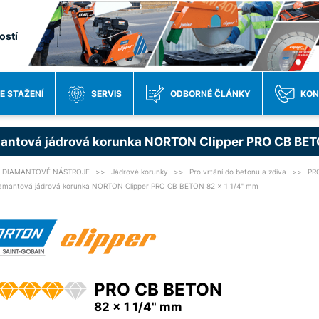
ostí
E STAŽENÍ
SERVIS
ODBORNÉ ČLÁNKY
KON
antová jádrová korunka NORTON Clipper PRO CB BET
DIAMANTOVÉ NÁSTROJE
Jádrové korunky
Pro vrtání do betonu a zdiva
PR
amantová jádrová korunka NORTON Clipper PRO CB BETON 82 x 1 1/4" mm
PRO CB BETON
82 x 1 1/4" mm